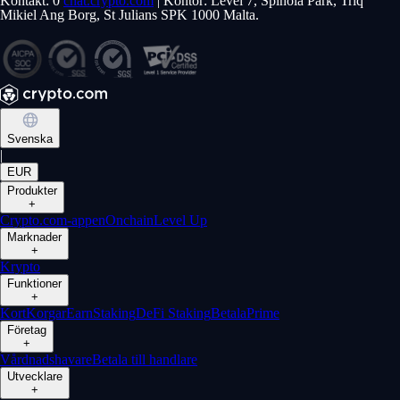
Kontakt: 0
chat.crypto.com
| Kontor: Level 7, Spinola Park, Triq
Mikiel Ang Borg, St Julians SPK 1000 Malta.
Svenska
|
EUR
Produkter
+
Crypto.com-appen
Onchain
Level Up
Marknader
+
Krypto
Funktioner
+
Kort
Korgar
Earn
Staking
DeFi Staking
Betala
Prime
Företag
+
Vårdnadshavare
Betala till handlare
Utvecklare
+