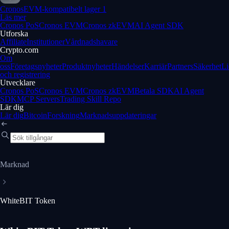
Cronos
EVM-kompatibelt lager 1
Läs mer
Cronos PoS
Cronos EVM
Cronos zkEVM
AI Agent SDK
Utforska
Affiliate
Institutioner
Vårdnadshavare
Crypto.com
Om
oss
Företagsnyheter
Produktnyheter
Händelser
Karriär
Partners
Säkerhet
Li
och registrering
Utvecklare
Cronos PoS
Cronos EVM
Cronos zkEVM
Betala SDK
AI Agent
SDK
MCP Servers
Trading Skill Repo
Lär dig
Lär dig
Bitcoin
Forskning
Marknadsuppdateringar
Marknad
WhiteBIT Token