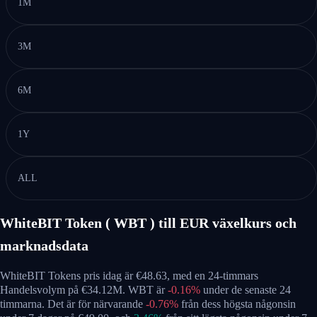
1M
3M
6M
1Y
ALL
WhiteBIT Token ( WBT ) till EUR växelkurs och
marknadsdata
WhiteBIT Tokens pris idag är €48.63, med en 24-timmars
Handelsvolym på €34.12M. WBT är
-0.16%
under de senaste 24
timmarna.
Det är för närvarande
-0.76%
från dess högsta någonsin