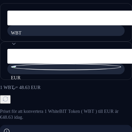
WBT
EUR
1
WBT
=
48.63
EUR
Priset för att konvertera 1 WhiteBIT Token ( WBT ) till EUR är
€48.63 idag.