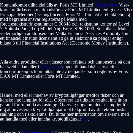
Kontantkontot tillhandahålls av Foris MT Limited.
Crypto.com
Visa-
kortet utfärdas och marknadsförs av Foris MT Limited enligt dess Visa
Principal Member (Issuing)-licens. Foris MT Limited är ett aktiebolag
med begränsat ansvar registrerat på Malta med
företagsregistreringsnummer C 90348 och registrerat kontor på Level
7, Spinola Park, Triq Mikiel Ang Borg, SPK 1000, St. Julians, Malta,
vederbörligen auktoriserat av Malta Financial Services Authority som
ett finansiellt institut licensierat att ge ut elektroniska pengar enligt
bilaga 3 till Financial Institutions Act (Electronic Money Institutions).
Alla andra produkter eller tjänster som erbjuds och annonseras på den
här webbsidan eller i
Crypto.com
appen tillhandahålls av andra
koncernföretag och omfattas inte av de tjänster som regleras av Foris
DAX MT Limited eller Foris MT Limited.
Handel med eller innehav av kryptotillgångar medför risker och är
kanske inte lämpligt för alla. Observera att tidigare resultat inte är en
garanti för framtida avkastning. Överväg noga om det är lämpligt för
dig att investera i kryptotillgångar mot bakgrund av din ekonomiska
ställning och risktolerans. Du hittar mer information om riskerna med
att handla med eller inneha kryptotillgångar
här
.