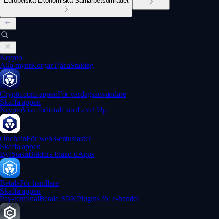
Europeiska Ekonomiska Samarbetsområdet
Krypto
Alla mynt
Korgar
Tjäna
Staking
Crypto.com-appen
För vardagsanvändare
Skaffa appen
Krypto
Visa förbetalt kort
Level Up
Onchain
För web3-entusiaster
Skaffa appen
Byt
Staka
Bläddra bland dApps
Betala
För handlare
Skaffa appen
Pay-terminal
Betala SDK
Plugins för e-handel