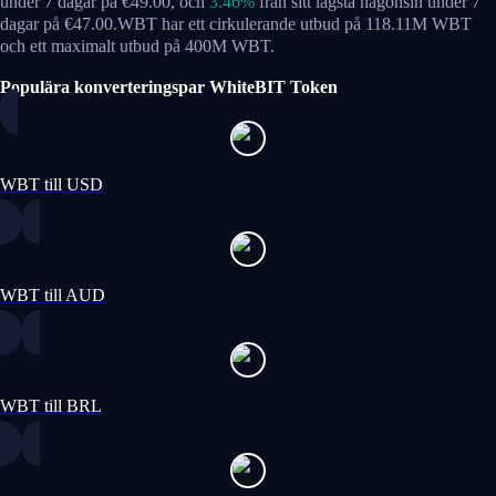
under 7 dagar på €49.00,
och
3.46%
från sitt lägsta någonsin under 7
dagar på €47.00.
WBT har ett cirkulerande utbud på 118.11M WBT
och ett maximalt utbud på 400M WBT.
Populära konverteringspar WhiteBIT Token
WBT till USD
WBT till AUD
WBT till BRL