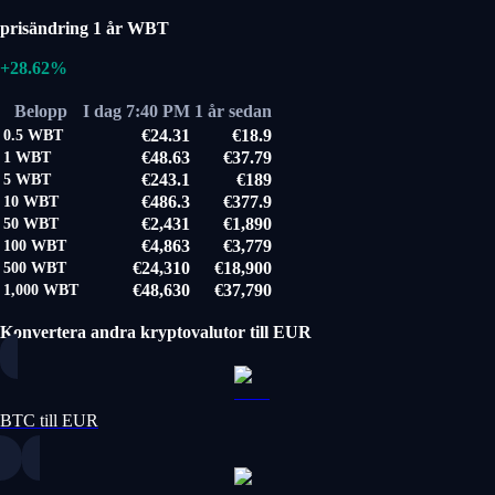
prisändring 1 år WBT
+28.62%
Belopp
I dag 7:40 PM
1 år sedan
€24.31
€18.9
0.5
WBT
€48.63
€37.79
1
WBT
€243.1
€189
5
WBT
€486.3
€377.9
10
WBT
€2,431
€1,890
50
WBT
€4,863
€3,779
100
WBT
€24,310
€18,900
500
WBT
€48,630
€37,790
1,000
WBT
Konvertera andra kryptovalutor till EUR
BTC till EUR