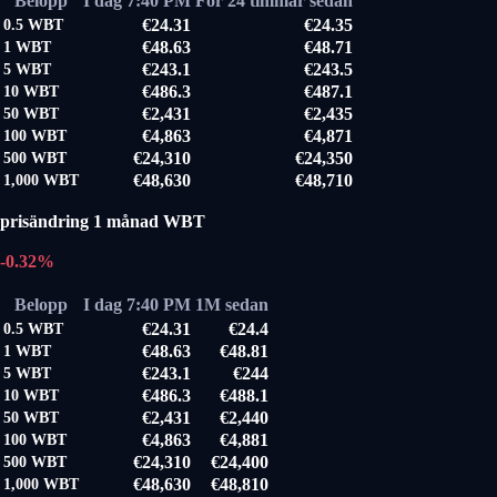
Belopp
I dag 7:40 PM
För 24 timmar sedan
€24.31
€24.35
0.5
WBT
€48.63
€48.71
1
WBT
€243.1
€243.5
5
WBT
€486.3
€487.1
10
WBT
€2,431
€2,435
50
WBT
€4,863
€4,871
100
WBT
€24,310
€24,350
500
WBT
€48,630
€48,710
1,000
WBT
prisändring 1 månad WBT
-0.32%
Belopp
I dag 7:40 PM
1M sedan
€24.31
€24.4
0.5
WBT
€48.63
€48.81
1
WBT
€243.1
€244
5
WBT
€486.3
€488.1
10
WBT
€2,431
€2,440
50
WBT
€4,863
€4,881
100
WBT
€24,310
€24,400
500
WBT
€48,630
€48,810
1,000
WBT