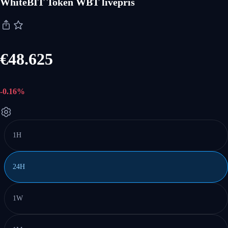
WhiteBIT Token WBT livepris
€48.625
-0.16%
1H
24H
1W