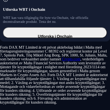
Utforska WBT i Onchain
WBT kan vara tillgänglig för byte via Onchain, vår officiella
decentraliserade produkt. Testa det nu.
Utforska i Onchain
Foris DAX MT Limited är ett privat aktiebolag bildat i Malta med
företagsregistreringsnummer C 88392 och registrerat kontor på Level
7, Spinola Park, Triq Mikiel Ang Borg, SPK 1000, St. Julians, Malta,
som bedriver verksamhet under namnet
Crypto.com
, vederbörligen
auktoriserat av Malta Financial Services Authority som leverantör av
tjänster för kryptotillgångar i enlighet med förordning 2023/1114 om
marknader för kryptotillgångar, såsom genomförd i Malta genom
Markets in Crypto Assets Act. Foris DAX MT Limited är auktoriserat
att tillhandahålla följande tjänster: 1. Växling av kryptotillgångar mot
medel; 2. Växling av kryptotillgångar mot andra kryptotillgångar; 3.
Mottagande och vidarebefordran av order avseende kryptotillgångar
för kunders räkning; 4. Utförande av order avseende kryptotillgångar
för kunders räkning; 5. Överföringstjänster för kryptotillgångar för
kunders räkning; och 6. Förvaring och administration av
kryptotillgångar för kunders räkning.