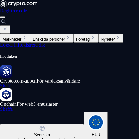
Registrera dig
Marknader
Enskilda personer
Företag
Nyheter
Logga in
Registrera dig
Produkter
Crypto.com-appen
För vardagsanvändare
Skaffa
Onchain
För web3-entusiaster
Skaffa
Svenska
EUR