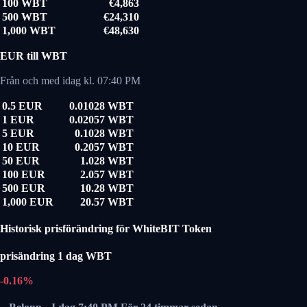
100 WBT
€4,863
500 WBT
€24,310
1,000 WBT
€48,630
EUR till WBT
Från och med idag kl. 07:40 PM
0.5 EUR
0.01028 WBT
1 EUR
0.02057 WBT
5 EUR
0.1028 WBT
10 EUR
0.2057 WBT
50 EUR
1.028 WBT
100 EUR
2.057 WBT
500 EUR
10.28 WBT
1,000 EUR
20.57 WBT
Historisk prisförändring för WhiteBIT Token
prisändring 1 dag WBT
-0.16%