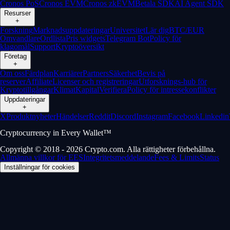
Cronos PoS
Cronos EVM
Cronos zkEVM
Betala SDK
AI Agent SDK
Resurser
+
Forskning
Marknadsuppdateringar
Universitet
Lär dig
BTC/EUR
Omvandlare
Ordlista
Pris widgets
Telegram Bot
Policy för
klagomål
Support
Kryptoöversikt
Företag
+
Om oss
Färdplan
Karriärer
Partners
Säkerhet
Bevis på
reserver
Affiliate
Licenser och registreringar
Utforsknings-hub för
Kryptotillgångar
Klimat
Kapital
Verifiera
Policy för intressekonflikter
Uppdateringar
+
X
Produktnyheter
Händelser
Reddit
Discord
Instagram
Facebook
Linkedin
Cryptocurrency in Every Wallet™
Copyright © 2018 - 2026 Crypto.com. Alla rättigheter förbehållna.
Allmänna villkor för EES
Integritetsmeddelande
Fees & Limits
Status
Inställningar för cookies