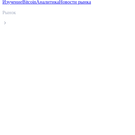
Изучение
Bitcoin
Аналитика
Новости рынка
Рынок
USDS
Актуальная цена USDS USDS