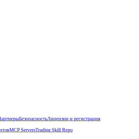
Партнеры
Безопасность
Лицензии и регистрация
нтов
MCP Servers
Trading Skill Repo