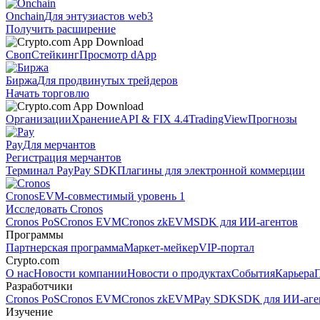
Onchain
Для энтузиастов web3
Получить расширение
Своп
Стейкинг
Просмотр dApp
Биржа
Для продвинутых трейдеров
Начать торговлю
Организации
Хранение
API & FIX 4.4
TradingView
Прогнозы
Pay
Для мерчантов
Регистрация мерчантов
Терминал Pay
Pay SDK
Плагины для электронной коммерции
Cronos
EVM-совместимый уровень 1
Исследовать Cronos
Cronos PoS
Cronos EVM
Cronos zkEVM
SDK для ИИ-агентов
Программы
Партнерская программа
Маркет-мейкер
VIP-портал
Crypto.com
О нас
Новости компании
Новости о продуктах
События
Карьера
Разработчики
Cronos PoS
Cronos EVM
Cronos zkEVM
Pay SDK
SDK для ИИ-аге
Изучение