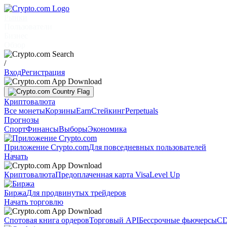
Рынки
Пользователи
Бизнес
Обзор
/
Вход
Регистрация
Криптовалюта
Все монеты
Корзины
Earn
Стейкинг
Perpetuals
Прогнозы
Спорт
Финансы
Выборы
Экономика
Приложение Crypto.com
Для повседневных пользователей
Начать
Криптовалюта
Предоплаченная карта Visa
Level Up
Биржа
Для продвинутых трейдеров
Начать торговлю
Спотовая книга ордеров
Торговый API
Бессрочные фьючерсы
CD