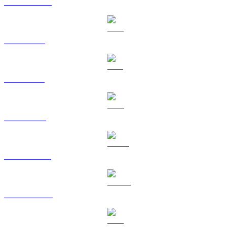
USDC в RUB
XRP в RUB
SOL в RUB
TRX в RUB
HYPE в RUB
DOGE в RUB