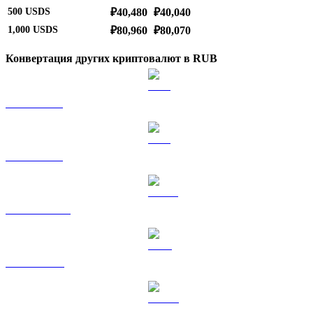
500
USDS
₽40,480
₽40,040
1,000
USDS
₽80,960
₽80,070
Конвертация других криптовалют в RUB
BTC в RUB
ETH в RUB
USDT в RUB
BNB в RUB