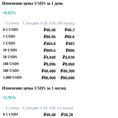
Изменение цены USDS за 1 день
+0.45%
Сумма
Сегодня 3:10 AM
24ч назад
0.5
USDS
₽40.48
₽40.3
1
USDS
₽80.96
₽80.6
5
USDS
₽404.8
₽403
10
USDS
₽809.6
₽806
50
USDS
₽4,048
₽4,030
100
USDS
₽8,096
₽8,060
500
USDS
₽40,480
₽40,300
1,000
USDS
₽80,960
₽80,600
Изменение цены USDS за 1 месяц
+5.76%
Сумма
Сегодня 3:10 AM
1м назад
0.5
USDS
₽40.48
₽38.28