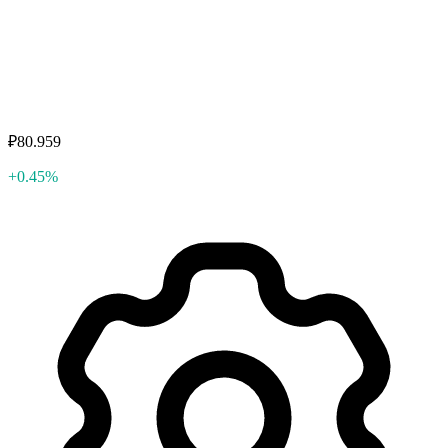
₽80.959
+0.45%