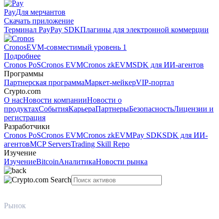
Pay
Для мерчантов
Скачать приложение
Терминал Pay
Pay SDK
Плагины для электронной коммерции
Cronos
EVM-совместимый уровень 1
Подробнее
Cronos PoS
Cronos EVM
Cronos zkEVM
SDK для ИИ-агентов
Программы
Партнерская программа
Маркет-мейкер
VIP-портал
Crypto.com
О нас
Новости компании
Новости о
продуктах
События
Карьера
Партнеры
Безопасность
Лицензии и
регистрация
Разработчики
Cronos PoS
Cronos EVM
Cronos zkEVM
Pay SDK
SDK для ИИ-
агентов
MCP Servers
Trading Skill Repo
Изучение
Изучение
Bitcoin
Аналитика
Новости рынка
Рынок