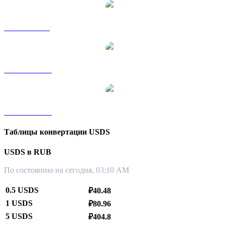
USDS в SGD
USDS в TWD
USDS в KRW
Таблицы конвертации USDS
USDS в RUB
По состоянию на сегодня, 03:10 AM
0.5 USDS
₽40.48
1 USDS
₽80.96
5 USDS
₽404.8