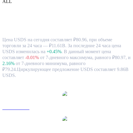
ALL
Обменный курс USDS (USDS) к RUB и
рыночные данные
Цена USDS на сегодня составляет ₽80.96, при объеме
торговли за 24 часа — ₽11.61B. За последние 24 часа цена
USDS изменилась на
+0.45%
.
В данный момент цена
составляет
-0.01%
от 7-дневного максимума, равного ₽80.97,
и
2.16%
от 7-дневного минимума, равного
₽79.24.
Циркулирующее предложение USDS составляет 9.86B
USDS.
Популярные пары конвертации для USDS
USDS в USD
USDS в AUD