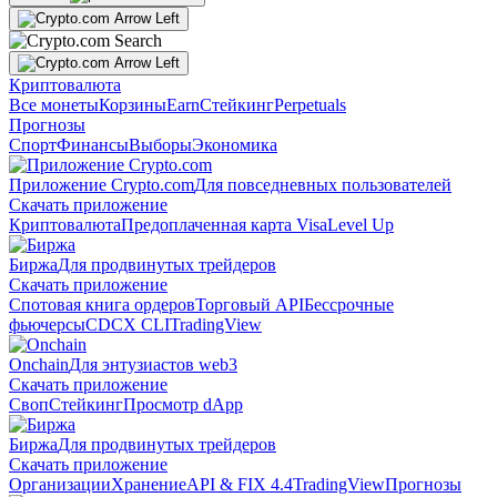
Криптовалюта
Все монеты
Корзины
Earn
Стейкинг
Perpetuals
Прогнозы
Спорт
Финансы
Выборы
Экономика
Приложение Crypto.com
Для повседневных пользователей
Скачать приложение
Криптовалюта
Предоплаченная карта Visa
Level Up
Биржа
Для продвинутых трейдеров
Скачать приложение
Спотовая книга ордеров
Торговый API
Бессрочные
фьючерсы
CDCX CLI
TradingView
Onchain
Для энтузиастов web3
Скачать приложение
Своп
Стейкинг
Просмотр dApp
Биржа
Для продвинутых трейдеров
Скачать приложение
Организации
Хранение
API & FIX 4.4
TradingView
Прогнозы