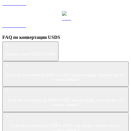
LEO в RUB
ZEC в RUB
FAQ по конвертации USDS
Сколько стоит USDS в RUB?
Если бы я вложил(-а) 100₽ в USDS неделю назад, сколько бы это
стоило сейчас?
Если бы я вложил(-а) 100₽ в USDS месяц назад, сколько бы это
стоило сейчас?
Если бы я вложил(-а) 100₽ в USDS год назад, сколько бы это
стоило сейчас?