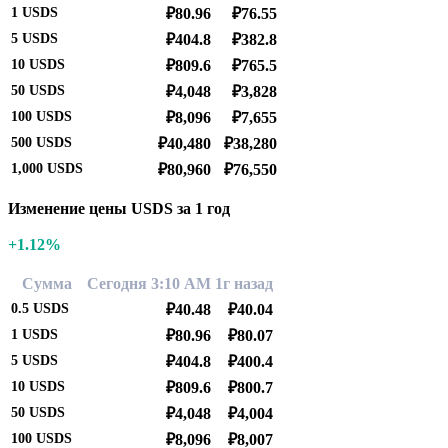
1
USDS
₽80.96
₽76.55
5
USDS
₽404.8
₽382.8
10
USDS
₽809.6
₽765.5
50
USDS
₽4,048
₽3,828
100
USDS
₽8,096
₽7,655
500
USDS
₽40,480
₽38,280
1,000
USDS
₽80,960
₽76,550
Изменение цены USDS за 1 год
+1.12%
Сумма
Сегодня 3:10 AM
1г назад
0.5
USDS
₽40.48
₽40.04
1
USDS
₽80.96
₽80.07
5
USDS
₽404.8
₽400.4
10
USDS
₽809.6
₽800.7
50
USDS
₽4,048
₽4,004
100
USDS
₽8,096
₽8,007