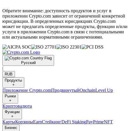
Обратите внимание: доступность продуктов и услуг в
приложении Crypto.com зависит от ограничений конкретной
юрисдикции. В определенных юрисдикциях Crypto.com
может не предлагать определенные продукты, функции и/или
услуги в приложении Crypto.com в связи с потенциальными
или актуальными нормативными ограничениями.
Русский
|
RUB
Продукты
+
Приложение Crypto.com
Продвинутый
Onchain
Level Up
Рынки
+
Криптовалюта
Функции
+
Карты
Корзины
Earn
Стейкинг
DeFi Staking
Pay
Prime
NFT
Бизнес