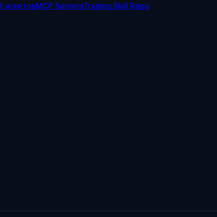
И-агентов
MCP Servers
Trading Skill Repo