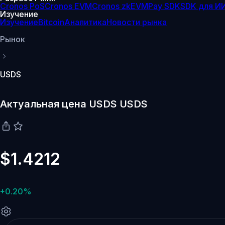
Cronos PoS
Cronos EVM
Cronos zkEVM
Pay SDK
SDK для И
Изучение
Изучение
Bitcoin
Аналитика
Новости рынка
Рынок
USDS
Актуальная цена USDS USDS
$1.4212
+0.20%