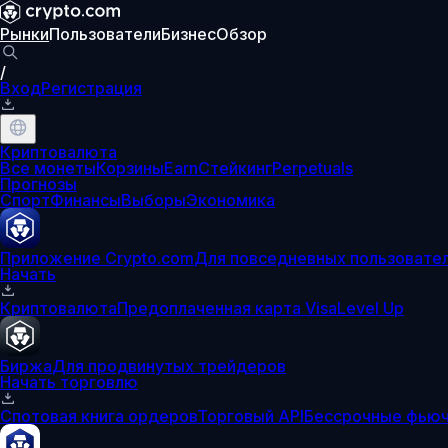
Рынки
Пользователи
Бизнес
Обзор
/
Вход
Регистрация
Криптовалюта
Все монеты
Корзины
Earn
Стейкинг
Perpetuals
Прогнозы
Спорт
Финансы
Выборы
Экономика
Приложение Crypto.com
Для повседневных пользовате
Начать
Криптовалюта
Предоплаченная карта Visa
Level Up
Биржа
Для продвинутых трейдеров
Начать торговлю
Спотовая книга ордеров
Торговый API
Бессрочные фью