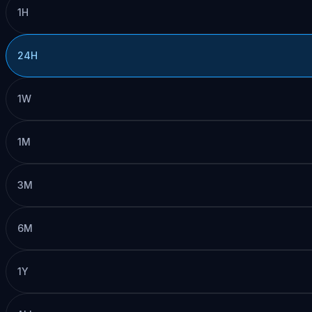
1H
24H
1W
1M
3M
6M
1Y