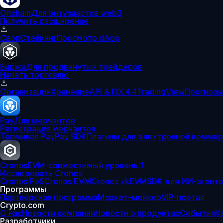
Onchain
Для энтузиастов web3
Получить расширение
Своп
Стейкинг
Просмотр dApp
Биржа
Для продвинутых трейдеров
Начать торговлю
Организации
Хранение
API & FIX 4.4
TradingView
Прогнозы
Pay
Для мерчантов
Регистрация мерчантов
Терминал Pay
Pay SDK
Плагины для электронной комме
Cronos
EVM-совместимый уровень 1
Исследовать Cronos
Cronos PoS
Cronos EVM
Cronos zkEVM
SDK для ИИ-агент
Программы
Партнерская программа
Маркет-мейкер
VIP-портал
Crypto.com
О нас
Новости компании
Новости о продуктах
События
К
Разработчики