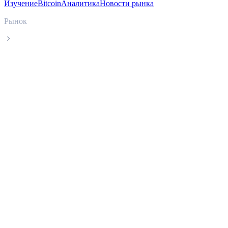
Изучение
Bitcoin
Аналитика
Новости рынка
Рынок
USDS
Актуальная цена USDS USDS