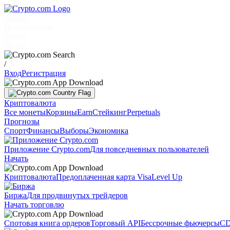
Рынки
Пользователи
Бизнес
Обзор
/
Вход
Регистрация
Криптовалюта
Все монеты
Корзины
Earn
Стейкинг
Perpetuals
Прогнозы
Спорт
Финансы
Выборы
Экономика
Приложение Crypto.com
Для повседневных пользователей
Начать
Криптовалюта
Предоплаченная карта Visa
Level Up
Биржа
Для продвинутых трейдеров
Начать торговлю
Спотовая книга ордеров
Торговый API
Бессрочные фьючерсы
CD