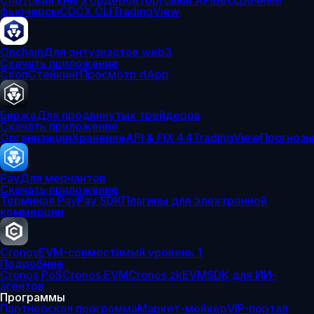
Спотовая книга ордеров
Торговый API
Бессрочные
фьючерсы
CDCX CLI
TradingView
Onchain
Для энтузиастов web3
Скачать приложение
Своп
Стейкинг
Просмотр dApp
Биржа
Для продвинутых трейдеров
Скачать приложение
Организации
Хранение
API & FIX 4.4
TradingView
Прогнозы
Pay
Для мерчантов
Скачать приложение
Терминал Pay
Pay SDK
Плагины для электронной
коммерции
Cronos
EVM-совместимый уровень 1
Подробнее
Cronos PoS
Cronos EVM
Cronos zkEVM
SDK для ИИ-
агентов
Программы
Партнерская программа
Маркет-мейкер
VIP-портал