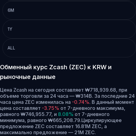
6M
1Y
ALL
Обменный курс Zcash (ZEC) к KRW и
рыночные данные
Цена Zcash на сегодня составляет ₩718,939.68, при
объеме торговли за 24 часа — ₩314B. За последние 24
часа цена ZEC изменилась на
-0.74%
.
В данный момент
цена составляет
-3.75%
от 7-дневного максимума,
равного ₩746,955.77,
и
8.08%
от 7-дневного
минимума, равного ₩665,208.79.
Циркулирующее
предложение ZEC составляет 16.81M ZEC, а
максимально предложение — 21M ZEC.