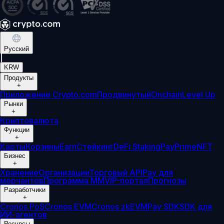
Русский
|
KRW
Продукты
+
Приложение Crypto.com
Продвинутый
Onchain
Level Up
Рынки
+
Криптовалюта
Функции
+
Карты
Корзины
Earn
Стейкинг
DeFi Staking
Pay
Prime
NFT
Бизнес
+
Хранение
Организации
Торговый API
Pay для
мерчантов
Программа ММ
VIP-портал
Прогнозы
Разработчики
+
Cronos PoS
Cronos EVM
Cronos zkEVM
Pay SDK
SDK для
ИИ-агентов
Ресурсы