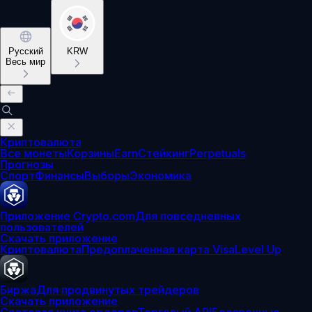
Русский
KRW
Весь мир
Криптовалюта
Все монеты
Корзины
Earn
Стейкинг
Perpetuals
Прогнозы
Спорт
Финансы
Выборы
Экономика
Приложение Crypto.com
Для повседневных
пользователей
Скачать приложение
Криптовалюта
Предоплаченная карта Visa
Level Up
Биржа
Для продвинутых трейдеров
Скачать приложение