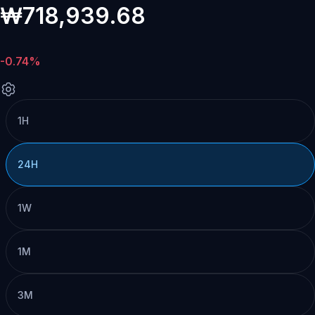
₩718,939.68
-0.74%
1H
24H
1W
1M
3M