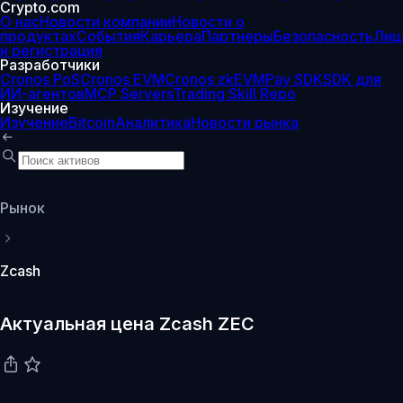
Crypto.com
О нас
Новости компании
Новости о
продуктах
События
Карьера
Партнеры
Безопасность
Лиц
и регистрация
Разработчики
Cronos PoS
Cronos EVM
Cronos zkEVM
Pay SDK
SDK для
ИИ-агентов
MCP Servers
Trading Skill Repo
Изучение
Изучение
Bitcoin
Аналитика
Новости рынка
Рынок
Zcash
Актуальная цена Zcash ZEC