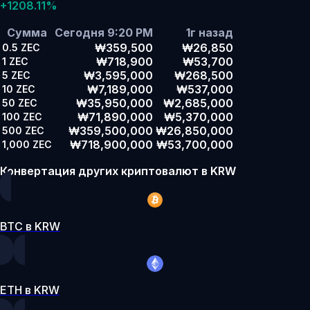
+1208.11%
Сумма
Сегодня 9:20 PM
1г назад
₩359,500
₩26,850
0.5
ZEC
₩718,900
₩53,700
1
ZEC
₩3,595,000
₩268,500
5
ZEC
₩7,189,000
₩537,000
10
ZEC
₩35,950,000
₩2,685,000
50
ZEC
₩71,890,000
₩5,370,000
100
ZEC
₩359,500,000
₩26,850,000
500
ZEC
₩718,900,000
₩53,700,000
1,000
ZEC
Конвертация других криптовалют в KRW
BTC в KRW
ETH в KRW