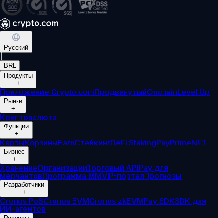
Русский
|
BRL
Продукты
+
Приложение Crypto.com
Продвинутый
Onchain
Level Up
Рынки
+
Криптовалюта
Функции
+
Карты
Корзины
Earn
Стейкинг
DeFi Staking
Pay
Prime
NFT
Бизнес
+
Хранение
Организации
Торговый API
Pay для
мерчантов
Программа ММ
VIP-портал
Прогнозы
Разработчики
+
Cronos PoS
Cronos EVM
Cronos zkEVM
Pay SDK
SDK для
ИИ-агентов
Ресурсы