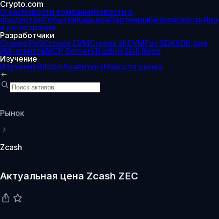
Crypto.com
О нас
Новости компании
Новости о
продуктах
События
Карьера
Партнеры
Безопасность
Лиц
и регистрация
Разработчики
Cronos PoS
Cronos EVM
Cronos zkEVM
Pay SDK
SDK для
ИИ-агентов
MCP Servers
Trading Skill Repo
Изучение
Изучение
Bitcoin
Аналитика
Новости рынка
Рынок
Zcash
Актуальная цена Zcash ZEC