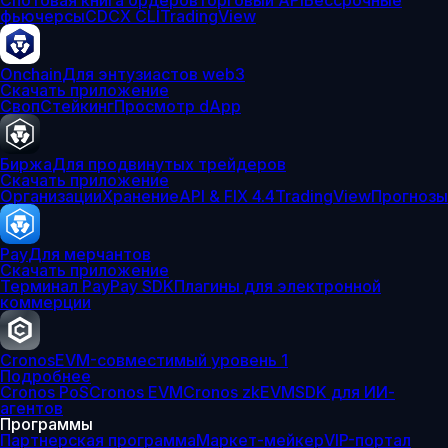
Спотовая книга ордеров
Торговый API
Бессрочные
фьючерсы
CDCX CLI
TradingView
Onchain
Для энтузиастов web3
Скачать приложение
Своп
Стейкинг
Просмотр dApp
Биржа
Для продвинутых трейдеров
Скачать приложение
Организации
Хранение
API & FIX 4.4
TradingView
Прогнозы
Pay
Для мерчантов
Скачать приложение
Терминал Pay
Pay SDK
Плагины для электронной
коммерции
Cronos
EVM-совместимый уровень 1
Подробнее
Cronos PoS
Cronos EVM
Cronos zkEVM
SDK для ИИ-
агентов
Программы
Партнерская программа
Маркет-мейкер
VIP-портал