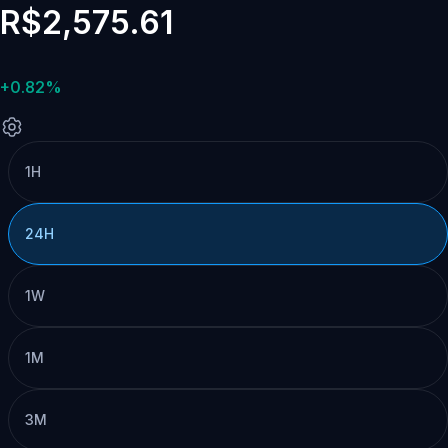
R$2,575.61
+0.82%
1H
24H
1W
1M
3M