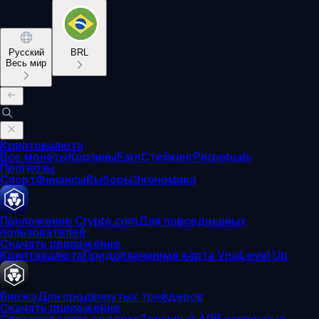
Русский
BRL
Весь мир
Криптовалюта
Все монеты
Корзины
Earn
Стейкинг
Perpetuals
Прогнозы
Спорт
Финансы
Выборы
Экономика
Приложение Crypto.com
Для повседневных
пользователей
Скачать приложение
Криптовалюта
Предоплаченная карта Visa
Level Up
Биржа
Для продвинутых трейдеров
Скачать приложение