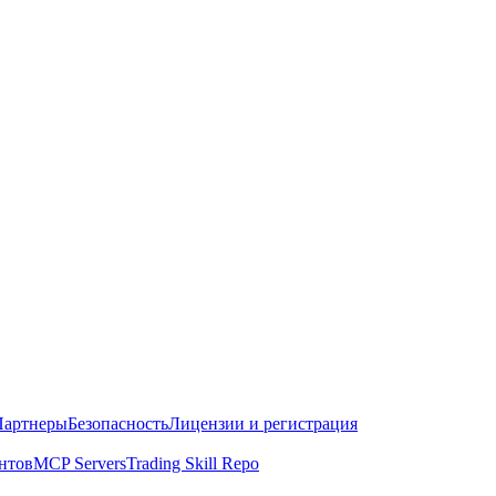
Партнеры
Безопасность
Лицензии и регистрация
нтов
MCP Servers
Trading Skill Repo