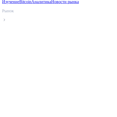
Изучение
Bitcoin
Аналитика
Новости рынка
Рынок
Zcash
Актуальная цена Zcash ZEC