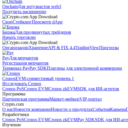
Onchain
Для энтузиастов web3
Получить расширение
Своп
Стейкинг
Просмотр dApp
Биржа
Для продвинутых трейдеров
Начать торговлю
Организации
Хранение
API & FIX 4.4
TradingView
Прогнозы
Pay
Для мерчантов
Регистрация мерчантов
Терминал Pay
Pay SDK
Плагины для электронной коммерции
Cronos
EVM-совместимый уровень 1
Исследовать Cronos
Cronos PoS
Cronos EVM
Cronos zkEVM
SDK для ИИ-агентов
Программы
Партнерская программа
Маркет-мейкер
VIP-портал
Crypto.com
О нас
Новости компании
Новости о продуктах
События
Карьера
Разработчики
Cronos PoS
Cronos EVM
Cronos zkEVM
Pay SDK
SDK для ИИ-аге
Изучение