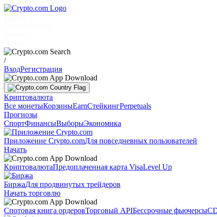
Рынки
Пользователи
Бизнес
Обзор
/
Вход
Регистрация
Криптовалюта
Все монеты
Корзины
Earn
Стейкинг
Perpetuals
Прогнозы
Спорт
Финансы
Выборы
Экономика
Приложение Crypto.com
Для повседневных пользователей
Начать
Криптовалюта
Предоплаченная карта Visa
Level Up
Биржа
Для продвинутых трейдеров
Начать торговлю
Спотовая книга ордеров
Торговый API
Бессрочные фьючерсы
CD