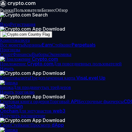
Рынки
Пользователи
Бизнес
Обзор
/
Вход
Регистрация
Криптовалюта
Все монеты
Корзины
Earn
Стейкинг
Perpetuals
Прогнозы
Спорт
Финансы
Выборы
Экономика
Приложение Crypto.com
Для повседневных пользователей
Начать
Криптовалюта
Предоплаченная карта Visa
Level Up
Биржа
Для продвинутых трейдеров
Начать торговлю
Спотовая книга ордеров
Торговый API
Бессрочные фьючерсы
CD
Onchain
Для энтузиастов web3
Получить расширение
Своп
Стейкинг
Просмотр dApp