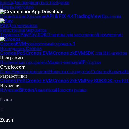
Биржа
Для продвинутых трейдеров
Начать торговлю
Организации
Хранение
API & FIX 4.4
TradingView
Прогнозы
Pay
Для мерчантов
Регистрация мерчантов
Терминал Pay
Pay SDK
Плагины для электронной коммерции
Cronos
EVM-совместимый уровень 1
Исследовать Cronos
Cronos PoS
Cronos EVM
Cronos zkEVM
SDK для ИИ-агентов
Программы
Партнерская программа
Маркет-мейкер
VIP-портал
Crypto.com
О нас
Новости компании
Новости о продуктах
События
Карьера
П
Разработчики
Cronos PoS
Cronos EVM
Cronos zkEVM
Pay SDK
SDK для ИИ
Изучение
Изучение
Bitcoin
Аналитика
Новости рынка
Рынок
Zcash