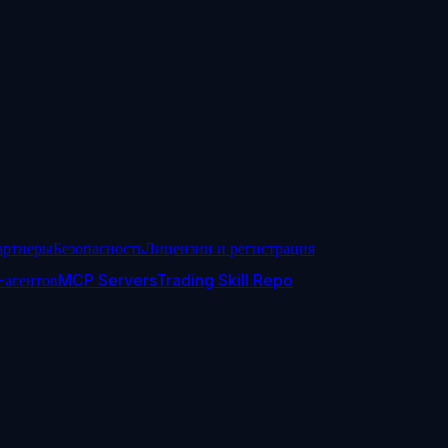
артнеры
Безопасность
Лицензии и регистрация
-агентов
MCP Servers
Trading Skill Repo