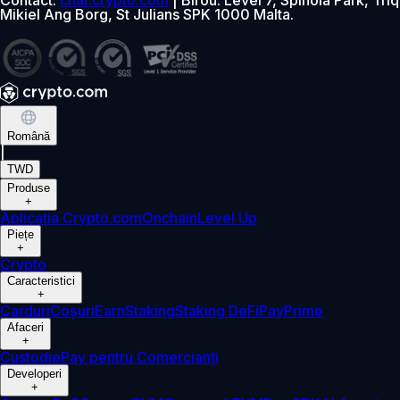
Mikiel Ang Borg, St Julians SPK 1000 Malta.
Română
|
TWD
Produse
+
Aplicația Crypto.com
Onchain
Level Up
Piețe
+
Crypto
Caracteristici
+
Carduri
Coșuri
Earn
Staking
Staking DeFi
Pay
Prime
Afaceri
+
Custodie
Pay pentru Comercianți
Developeri
+