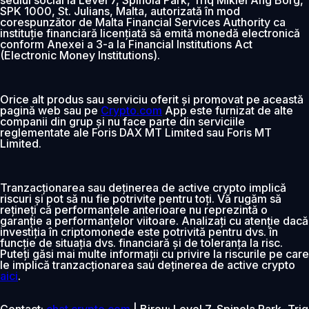
SPK 1000, St. Julians, Malta, autorizată în mod
corespunzător de Malta Financial Services Authority ca
instituție financiară licențiată să emită monedă electronică
conform Anexei a 3-a la Financial Institutions Act
(Electronic Money Institutions).
Orice alt produs sau serviciu oferit și promovat pe această
pagină web sau pe
Crypto.com
App este furnizat de alte
companii din grup și nu face parte din serviciile
reglementate ale Foris DAX MT Limited sau Foris MT
Limited.
Tranzacționarea sau deținerea de active crypto implică
riscuri și pot să nu fie potrivite pentru toți. Vă rugăm să
rețineți că performanțele anterioare nu reprezintă o
garanție a performanțelor viitoare. Analizați cu atenție dacă
investiția în criptomonede este potrivită pentru dvs. în
funcție de situația dvs. financiară și de toleranța la risc.
Puteți găsi mai multe informații cu privire la riscurile pe care
le implică tranzacționarea sau deținerea de active crypto
aici
.
Contact:
chat.crypto.com
| Birou: Level 7, Spinola Park, Triq