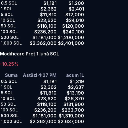
$1,181
$1,200
0.5
SOL
$2,362
$2,401
1
SOL
$11,810
$12,000
5
SOL
$23,620
$24,010
10
SOL
$118,100
$120,000
50
SOL
$236,200
$240,100
100
SOL
$1,181,000
$1,200,000
500
SOL
$2,362,000
$2,401,000
1,000
SOL
Modificare Preț 1 lună SOL
-10.25%
Suma
Astăzi 4:27 PM
acum 1L
$1,181
$1,319
0.5
SOL
$2,362
$2,637
1
SOL
$11,810
$13,190
5
SOL
$23,620
$26,370
10
SOL
$118,100
$131,900
50
SOL
$236,200
$263,700
100
SOL
$1,181,000
$1,319,000
500
SOL
$2,362,000
$2,637,000
1,000
SOL