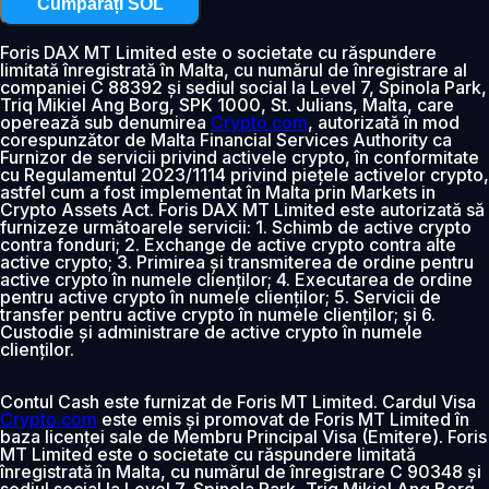
Cumpărați SOL
Foris DAX MT Limited este o societate cu răspundere
limitată înregistrată în Malta, cu numărul de înregistrare al
companiei C 88392 și sediul social la Level 7, Spinola Park,
Triq Mikiel Ang Borg, SPK 1000, St. Julians, Malta, care
operează sub denumirea
Crypto.com
, autorizată în mod
corespunzător de Malta Financial Services Authority ca
Furnizor de servicii privind activele crypto, în conformitate
cu Regulamentul 2023/1114 privind piețele activelor crypto,
astfel cum a fost implementat în Malta prin Markets in
Crypto Assets Act. Foris DAX MT Limited este autorizată să
furnizeze următoarele servicii: 1. Schimb de active crypto
contra fonduri; 2. Exchange de active crypto contra alte
active crypto; 3. Primirea și transmiterea de ordine pentru
active crypto în numele clienților; 4. Executarea de ordine
pentru active crypto în numele clienților; 5. Servicii de
transfer pentru active crypto în numele clienților; și 6.
Custodie și administrare de active crypto în numele
clienților.
Contul Cash este furnizat de Foris MT Limited. Cardul Visa
Crypto.com
este emis și promovat de Foris MT Limited în
baza licenței sale de Membru Principal Visa (Emitere). Foris
MT Limited este o societate cu răspundere limitată
înregistrată în Malta, cu numărul de înregistrare C 90348 și
sediul social la Level 7, Spinola Park, Triq Mikiel Ang Borg,