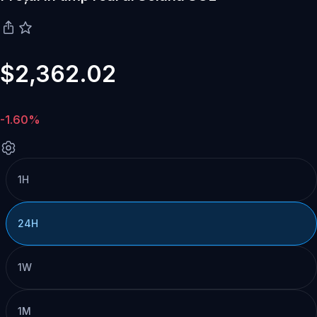
$2,362.02
-1.60%
1H
24H
1W
1M