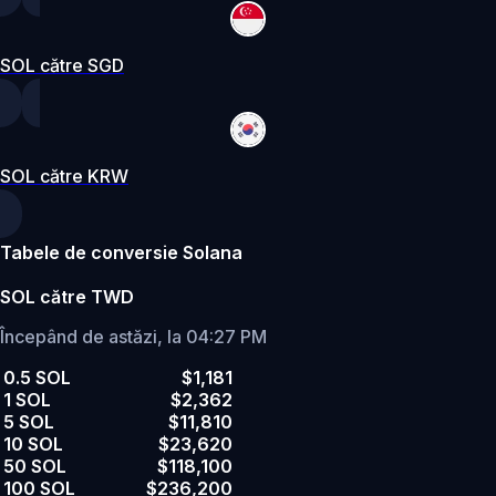
SOL către SGD
SOL către KRW
Tabele de conversie Solana
SOL către TWD
Începând de astăzi, la 04:27 PM
0.5 SOL
$1,181
1 SOL
$2,362
5 SOL
$11,810
10 SOL
$23,620
50 SOL
$118,100
100 SOL
$236,200