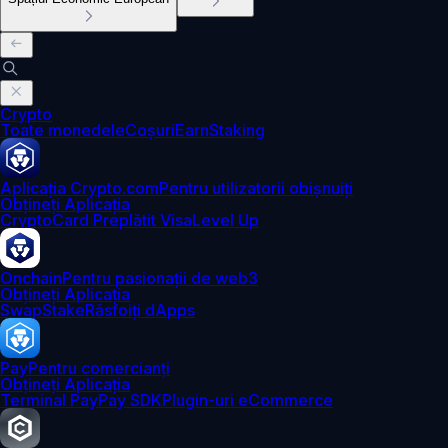
Crypto
Toate monedele
Coșuri
Earn
Staking
Aplicația Crypto.com
Pentru utilizatorii obișnuiți
Obțineți Aplicația
Crypto
Card Preplătit Visa
Level Up
Onchain
Pentru pasionații de web3
Obțineți Aplicația
Swap
Stake
Răsfoiți dApps
Pay
Pentru comercianți
Obțineți Aplicația
Terminal Pay
Pay SDK
Plugin-uri eCommerce