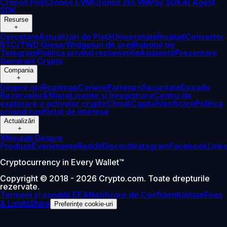
Cronos PoS
Cronos EVM
Cronos zkEVM
Pay SDK
AI Agent
SDK
Resurse
+
Cercetare
Actualizări de Piață
Universitate
Învățați
Convertor
BTC/TWD
Glosar
Widgeturi de preț
Robotul de
Telegram
Politica privind reclamațiile
Asistență
Prezentare
Generală Crypto
Compania
+
Despre noi
Roadmap
Cariere
Parteneri
Securitate
Dovada
Rezervelor
Afiliere
Licențe și Înregistrare
Centru de
explorare a activelor crypto
Climat
Capital
Verificare
Politica
privind conflictul de interese
Actualizări
+
X
Noutăți Despre
Produse
Evenimente
Reddit
Discord
Instagram
Facebook
Link
Cryptocurrency in Every Wallet™
Copyright © 2018 - 2026 Crypto.com. Toate drepturile
rezervate.
Termeni și condiții EEA
Notificare de Confidențialitate
Fees
& Limits
Stare
Preferințe cookie-uri