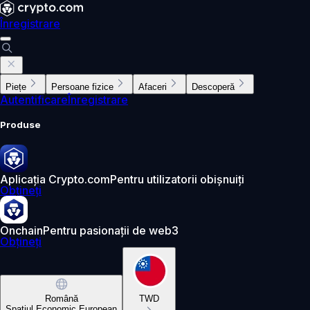
Înregistrare
Piețe
Persoane fizice
Afaceri
Descoperă
Autentificare
Înregistrare
Produse
Aplicația Crypto.com
Pentru utilizatorii obișnuiți
Obțineți
Onchain
Pentru pasionații de web3
Obțineți
Română
TWD
Spațiul Economic European