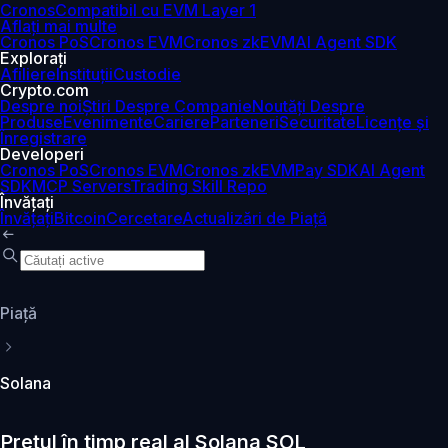
Cronos
Compatibil cu EVM Layer 1
Aflați mai multe
Cronos PoS
Cronos EVM
Cronos zkEVM
AI Agent SDK
Explorați
Afiliere
Instituții
Custodie
Crypto.com
Despre noi
Știri Despre Companie
Noutăți Despre
Produse
Evenimente
Cariere
Parteneri
Securitate
Licențe și
Înregistrare
Developeri
Cronos PoS
Cronos EVM
Cronos zkEVM
Pay SDK
AI Agent
SDK
MCP Servers
Trading Skill Repo
Învățați
Învățați
Bitcoin
Cercetare
Actualizări de Piață
Piaţă
Solana
Prețul în timp real al Solana SOL