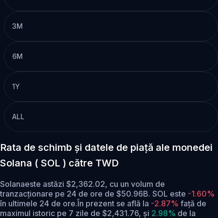
3M
6M
1Y
ALL
Rata de schimb și datele de piață ale monedei
Solana ( SOL ) către TWD
Solanaeste astăzi $2,362.02, cu un volum de
tranzacționare pe 24 de ore de $50.96B. SOL este
-1.60%
în ultimele 24 de ore.
În prezent se află la
-2.87%
față de
maximul istoric pe 7 zile de $2,431.76,
și
2.98%
de la