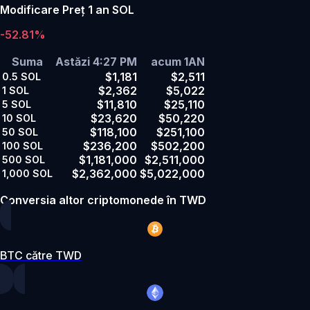
Modificare Preț 1 an SOL
-52.81%
Suma
Astăzi 4:27 PM
acum 1AN
$1,181
$2,511
0.5
SOL
$2,362
$5,022
1
SOL
$11,810
$25,110
5
SOL
$23,620
$50,220
10
SOL
$118,100
$251,100
50
SOL
$236,200
$502,200
100
SOL
$1,181,000
$2,511,000
500
SOL
$2,362,000
$5,022,000
1,000
SOL
Conversia altor criptomonede în TWD
BTC către TWD