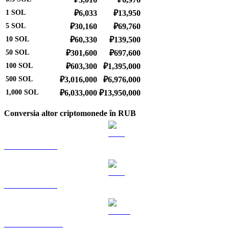
1
SOL
₽6,033
₽13,950
5
SOL
₽30,160
₽69,760
10
SOL
₽60,330
₽139,500
50
SOL
₽301,600
₽697,600
100
SOL
₽603,300
₽1,395,000
500
SOL
₽3,016,000
₽6,976,000
1,000
SOL
₽6,033,000
₽13,950,000
Conversia altor criptomonede în RUB
BTC către RUB
ETH către RUB
USDT către RUB