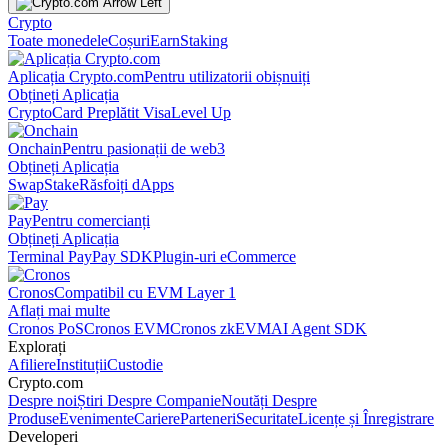
Crypto
Toate monedele
Coșuri
Earn
Staking
Aplicația Crypto.com
Pentru utilizatorii obișnuiți
Obțineți Aplicația
Crypto
Card Preplătit Visa
Level Up
Onchain
Pentru pasionații de web3
Obțineți Aplicația
Swap
Stake
Răsfoiți dApps
Pay
Pentru comercianți
Obțineți Aplicația
Terminal Pay
Pay SDK
Plugin-uri eCommerce
Cronos
Compatibil cu EVM Layer 1
Aflați mai multe
Cronos PoS
Cronos EVM
Cronos zkEVM
AI Agent SDK
Explorați
Afiliere
Instituții
Custodie
Crypto.com
Despre noi
Știri Despre Companie
Noutăți Despre
Produse
Evenimente
Cariere
Parteneri
Securitate
Licențe și Înregistrare
Developeri