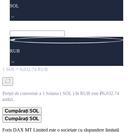
SOL
RUB
1
SOL
=
6,032.74
RUB
Prețul de conversie a 1 Solana ( SOL ) în RUB este ₽6,032.74
astăzi.
Cumpărați SOL
Cumpărați SOL
Foris DAX MT Limited este o societate cu răspundere limitată