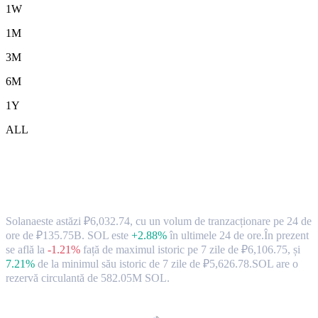
1W
1M
3M
6M
1Y
ALL
Rata de schimb și datele de piață ale
monedei Solana ( SOL ) către RUB
Solanaeste astăzi ₽6,032.74, cu un volum de tranzacționare pe 24 de
ore de ₽135.75B. SOL este
+2.88%
în ultimele 24 de ore.
În prezent
se află la
-1.21%
față de maximul istoric pe 7 zile de ₽6,106.75,
și
7.21%
de la minimul său istoric de 7 zile de ₽5,626.78.
SOL are o
rezervă circulantă de 582.05M SOL.
Perechi de conversie Solana populare