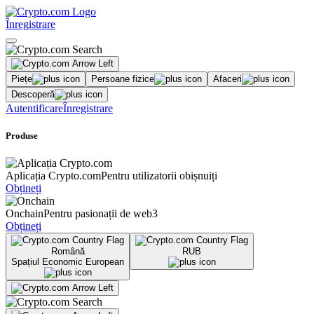
Înregistrare
Piețe
Persoane fizice
Afaceri
Descoperă
Autentificare
Înregistrare
Produse
Aplicația Crypto.com
Pentru utilizatorii obișnuiți
Obțineți
Onchain
Pentru pasionații de web3
Obțineți
Română
RUB
Spațiul Economic European