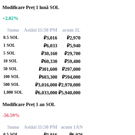
Modificare Preț 1 lună SOL
+2.02%
Suma
Astăzi 11:50 PM
acum 1L
0.5
SOL
₽3,016
₽2,970
1
SOL
₽6,033
₽5,940
5
SOL
₽30,160
₽29,700
10
SOL
₽60,330
₽59,400
50
SOL
₽301,600
₽297,000
100
SOL
₽603,300
₽594,000
500
SOL
₽3,016,000
₽2,970,000
1,000
SOL
₽6,033,000
₽5,940,000
Modificare Preț 1 an SOL
-56.59%
Suma
Astăzi 11:50 PM
acum 1AN
0.5
SOL
₽3,016
₽6,976