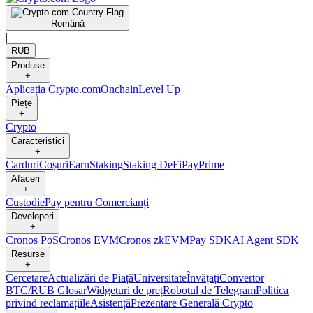
Română
|
RUB
Produse
+
Aplicația Crypto.com
Onchain
Level Up
Piețe
+
Crypto
Caracteristici
+
Carduri
Coșuri
Earn
Staking
Staking DeFi
Pay
Prime
Afaceri
+
Custodie
Pay pentru Comercianți
Developeri
+
Cronos PoS
Cronos EVM
Cronos zkEVM
Pay SDK
AI Agent SDK
Resurse
+
Cercetare
Actualizări de Piață
Universitate
Învățați
Convertor
BTC/RUB
Glosar
Widgeturi de preț
Robotul de Telegram
Politica
privind reclamațiile
Asistență
Prezentare Generală Crypto