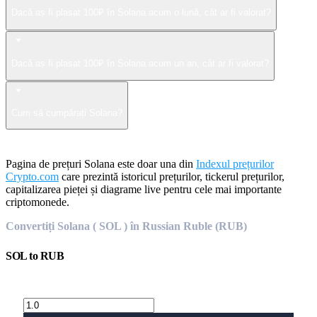
Dacă aș fi plasat 100₽ în Solana acum o lună, cât ar fi valorat?
Dacă aș fi plasat 100₽ în Solana acum un an, cât ar fi valorat?
Cum să cumpărați Solana?
Pagina de prețuri Solana este doar una din
Indexul prețurilor
Crypto.com
care prezintă istoricul prețurilor, tickerul prețurilor,
capitalizarea pieței și diagrame live pentru cele mai importante
criptomonede.
Convertiți Solana ( SOL ) în Russian Ruble (RUB)
SOL
to
RUB