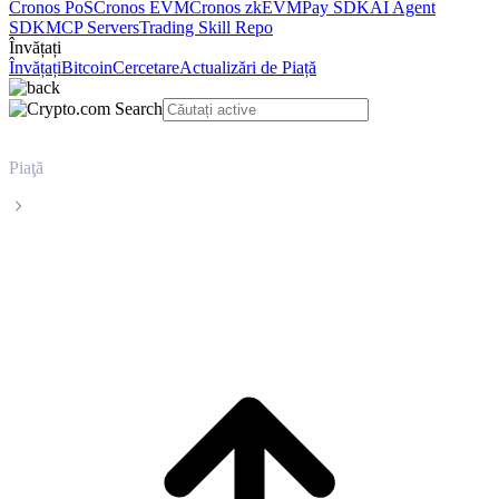
Cronos PoS
Cronos EVM
Cronos zkEVM
Pay SDK
AI Agent
SDK
MCP Servers
Trading Skill Repo
Învățați
Învățați
Bitcoin
Cercetare
Actualizări de Piață
Piaţă
Solana
Prețul în timp real al Solana SOL