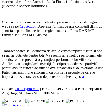
electronică conform Anexei a 3-a la Financial Institutions Act
(Electronic Money Institutions).
Orice alt produs sau serviciu oferit și promovat pe această pagină
web sau pe
Crypto.com
App este furnizat de alte companii din grup
și nu face parte din serviciile reglementate ale Foris DAX MT
Limited sau Foris MT Limited.
Tranzacționarea sau deținerea de active crypto implică riscuri și pot
să nu fie potrivite pentru toți. Vă rugăm să rețineți că performanțele
anterioare nu reprezintă o garanție a performanțelor viitoare.
Analizați cu atenție dacă investiția în criptomonede este potrivită
pentru dvs. în funcție de situația dvs. financiară și de toleranța la risc.
Puteți găsi mai multe informații cu privire la riscurile pe care le
implică tranzacționarea sau deținerea de active crypto
aici
.
Contact:
chat.crypto.com
| Birou: Level 7, Spinola Park, Triq Mikiel
Ang Borg, St Julians SPK 1000 Malta.