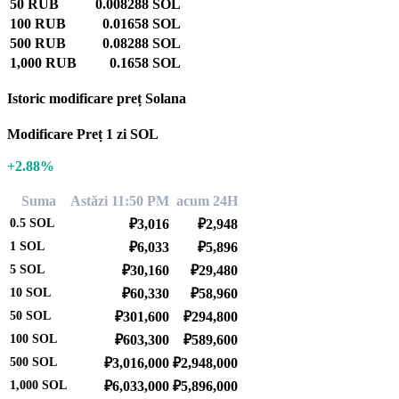
50 RUB
0.008288 SOL
100 RUB
0.01658 SOL
500 RUB
0.08288 SOL
1,000 RUB
0.1658 SOL
Istoric modificare preț Solana
Modificare Preț 1 zi SOL
+2.88%
Suma
Astăzi 11:50 PM
acum 24H
0.5
SOL
₽3,016
₽2,948
1
SOL
₽6,033
₽5,896
5
SOL
₽30,160
₽29,480
10
SOL
₽60,330
₽58,960
50
SOL
₽301,600
₽294,800
100
SOL
₽603,300
₽589,600
500
SOL
₽3,016,000
₽2,948,000
1,000
SOL
₽6,033,000
₽5,896,000