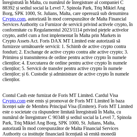
înregistrată în Malta, cu numărul de înregistrare al companiei C
88392 și sediul social la Level 7, Spinola Park, Triq Mikiel Ang
Borg, SPK 1000, St. Julians, Malta, care operează sub denumirea
Crypto.com
, autorizată în mod corespunzător de Malta Financial
Services Authority ca Furnizor de servicii privind activele crypto, în
conformitate cu Regulamentul 2023/1114 privind piețele activelor
crypto, astfel cum a fost implementat în Malta prin Markets in
Crypto Assets Act. Foris DAX MT Limited este autorizată să
furnizeze următoarele servicii: 1. Schimb de active crypto contra
fonduri; 2. Exchange de active crypto contra alte active crypto; 3.
Primirea și transmiterea de ordine pentru active crypto în numele
clienților; 4. Executarea de ordine pentru active crypto în numele
clienților; 5. Servicii de transfer pentru active crypto în numele
clienților; și 6. Custodie și administrare de active crypto în numele
clienților.
Contul Cash este furnizat de Foris MT Limited. Cardul Visa
Crypto.com
este emis și promovat de Foris MT Limited în baza
licenței sale de Membru Principal Visa (Emitere). Foris MT Limited
este o societate cu răspundere limitată înregistrată în Malta, cu
numărul de înregistrare C 90348 și sediul social la Level 7, Spinola
Park, Triq Mikiel Ang Borg, SPK 1000, St. Julians, Malta,
autorizată în mod corespunzător de Malta Financial Services
Authority ca instituție financiară licențiată să emită monedă