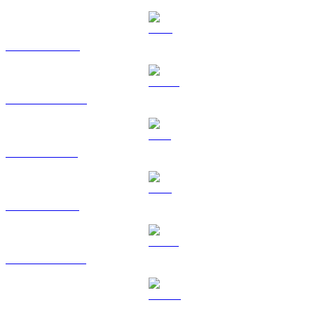
BNB către RUB
USDC către RUB
XRP către RUB
TRX către RUB
HYPE către RUB
DOGE către RUB