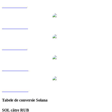
SOL către GBP
SOL către HKD
SOL către SGD
SOL către TWD
SOL către KRW
Tabele de conversie Solana
SOL către RUB