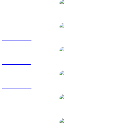
SOL către USD
SOL către AUD
SOL către BRL
SOL către CAD
SOL către EUR