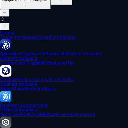
Crypto
Toate monedele
Coșuri
Earn
Staking
Aplicația Crypto.com
Pentru utilizatorii obișnuiți
Obțineți Aplicația
Crypto
Card Preplătit Visa
Level Up
Onchain
Pentru pasionații de web3
Obțineți Aplicația
Swap
Stake
Răsfoiți dApps
Pay
Pentru comercianți
Obțineți Aplicația
Terminal Pay
Pay SDK
Plugin-uri eCommerce