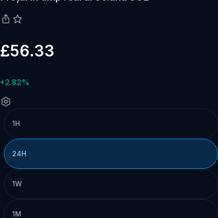
£56.33
+2.82%
1H
24H
1W
1M