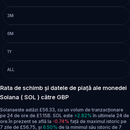
3M
6M
1Y
ALL
Rata de schimb și datele de piață ale monedei
Solana ( SOL ) către GBP
Solanaeste astăzi £56.33, cu un volum de tranzacționare
pe 24 de ore de £1.15B. SOL este
+2.82%
în ultimele 24 de
ore.
În prezent se află la
-0.74%
față de maximul istoric pe
7 zile de £56.75,
și
6.50%
de la minimul său istoric de 7