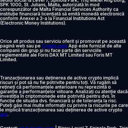
SPK 1000, St. Julians, Malta, autorizată în mod
corespunzător de Malta Financial Services Authority ca
instituție financiară licențiată să emită monedă electronică
conform Anexei a 3-a la Financial Institutions Act
(Electronic Money Institutions).
Orice alt produs sau serviciu oferit și promovat pe această
pagină web sau pe
Crypto.com
App este furnizat de alte
companii din grup și nu face parte din serviciile
reglementate ale Foris DAX MT Limited sau Foris MT
Limited.
Tranzacționarea sau deținerea de active crypto implică
riscuri și pot să nu fie potrivite pentru toți. Vă rugăm să
rețineți că performanțele anterioare nu reprezintă o
garanție a performanțelor viitoare. Analizați cu atenție dacă
investiția în criptomonede este potrivită pentru dvs. în
funcție de situația dvs. financiară și de toleranța la risc.
Puteți găsi mai multe informații cu privire la riscurile pe care
le implică tranzacționarea sau deținerea de active crypto
aici
.
Contact:
chat.crypto.com
| Birou: Level 7, Spinola Park, Triq