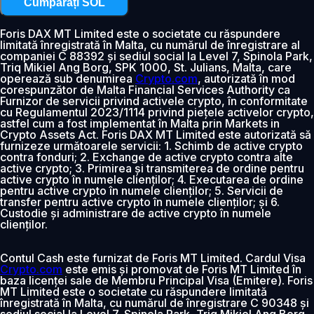
Cumpărați SOL
Foris DAX MT Limited este o societate cu răspundere
limitată înregistrată în Malta, cu numărul de înregistrare al
companiei C 88392 și sediul social la Level 7, Spinola Park,
Triq Mikiel Ang Borg, SPK 1000, St. Julians, Malta, care
operează sub denumirea
Crypto.com
, autorizată în mod
corespunzător de Malta Financial Services Authority ca
Furnizor de servicii privind activele crypto, în conformitate
cu Regulamentul 2023/1114 privind piețele activelor crypto,
astfel cum a fost implementat în Malta prin Markets in
Crypto Assets Act. Foris DAX MT Limited este autorizată să
furnizeze următoarele servicii: 1. Schimb de active crypto
contra fonduri; 2. Exchange de active crypto contra alte
active crypto; 3. Primirea și transmiterea de ordine pentru
active crypto în numele clienților; 4. Executarea de ordine
pentru active crypto în numele clienților; 5. Servicii de
transfer pentru active crypto în numele clienților; și 6.
Custodie și administrare de active crypto în numele
clienților.
Contul Cash este furnizat de Foris MT Limited. Cardul Visa
Crypto.com
este emis și promovat de Foris MT Limited în
baza licenței sale de Membru Principal Visa (Emitere). Foris
MT Limited este o societate cu răspundere limitată
înregistrată în Malta, cu numărul de înregistrare C 90348 și
sediul social la Level 7, Spinola Park, Triq Mikiel Ang Borg,