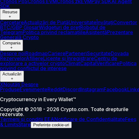
Cronos PoS
Cronos EVM
Cronos zkEVM
Pay SDK
AI Agent
SDK
Resurse
+
Cercetare
Actualizări de Piață
Universitate
Învățați
Convertor
BTC/GBP
Glosar
Widgeturi de preț
Robotul de
Telegram
Politica privind reclamațiile
Asistență
Prezentare
Generală Crypto
Compania
+
Despre noi
Roadmap
Cariere
Parteneri
Securitate
Dovada
Rezervelor
Afiliere
Licențe și Înregistrare
Centru de
explorare a activelor crypto
Climat
Capital
Verificare
Politica
privind conflictul de interese
Actualizări
+
X
Noutăți Despre
Produse
Evenimente
Reddit
Discord
Instagram
Facebook
Link
Cryptocurrency in Every Wallet™
Copyright © 2018 - 2026 Crypto.com. Toate drepturile
rezervate.
Termeni și condiții EEA
Notificare de Confidențialitate
Fees
& Limits
Stare
Preferințe cookie-uri