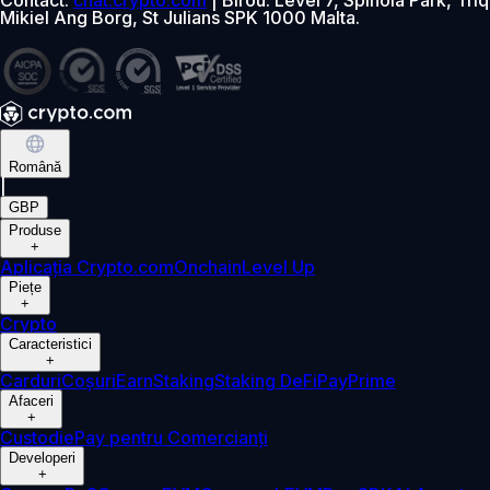
Mikiel Ang Borg, St Julians SPK 1000 Malta.
Română
|
GBP
Produse
+
Aplicația Crypto.com
Onchain
Level Up
Piețe
+
Crypto
Caracteristici
+
Carduri
Coșuri
Earn
Staking
Staking DeFi
Pay
Prime
Afaceri
+
Custodie
Pay pentru Comercianți
Developeri
+