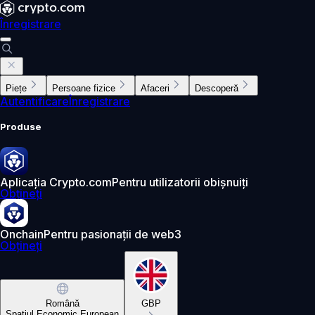
Înregistrare
Piețe
Persoane fizice
Afaceri
Descoperă
Autentificare
Înregistrare
Produse
Aplicația Crypto.com
Pentru utilizatorii obișnuiți
Obțineți
Onchain
Pentru pasionații de web3
Obțineți
Română
GBP
Spațiul Economic European