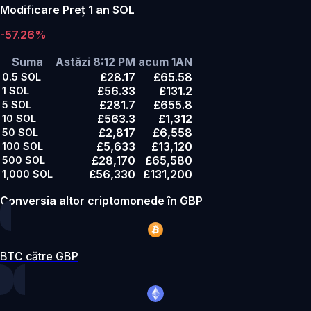
Modificare Preț 1 an SOL
-57.26%
Suma
Astăzi 8:12 PM
acum 1AN
£28.17
£65.58
0.5
SOL
£56.33
£131.2
1
SOL
£281.7
£655.8
5
SOL
£563.3
£1,312
10
SOL
£2,817
£6,558
50
SOL
£5,633
£13,120
100
SOL
£28,170
£65,580
500
SOL
£56,330
£131,200
1,000
SOL
Conversia altor criptomonede în GBP
BTC către GBP