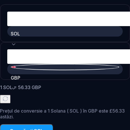
SOL
GBP
1
SOL
=
56.33
GBP
Prețul de conversie a 1 Solana ( SOL ) în GBP este £56.33
astăzi.