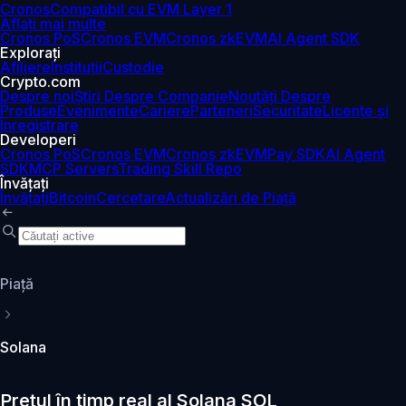
Cronos
Compatibil cu EVM Layer 1
Aflați mai multe
Cronos PoS
Cronos EVM
Cronos zkEVM
AI Agent SDK
Explorați
Afiliere
Instituții
Custodie
Crypto.com
Despre noi
Știri Despre Companie
Noutăți Despre
Produse
Evenimente
Cariere
Parteneri
Securitate
Licențe și
Înregistrare
Developeri
Cronos PoS
Cronos EVM
Cronos zkEVM
Pay SDK
AI Agent
SDK
MCP Servers
Trading Skill Repo
Învățați
Învățați
Bitcoin
Cercetare
Actualizări de Piață
Piaţă
Solana
Prețul în timp real al Solana SOL