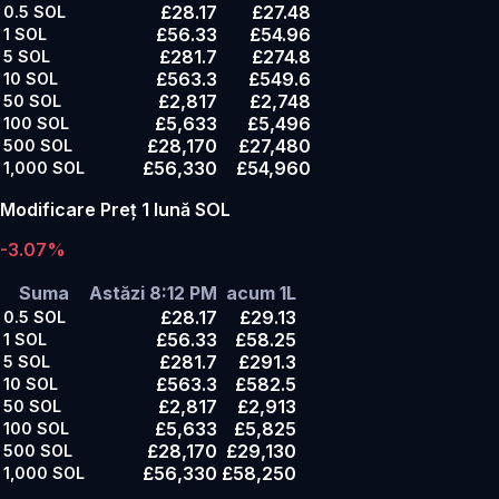
£28.17
£27.48
0.5
SOL
£56.33
£54.96
1
SOL
£281.7
£274.8
5
SOL
£563.3
£549.6
10
SOL
£2,817
£2,748
50
SOL
£5,633
£5,496
100
SOL
£28,170
£27,480
500
SOL
£56,330
£54,960
1,000
SOL
Modificare Preț 1 lună SOL
-3.07%
Suma
Astăzi 8:12 PM
acum 1L
£28.17
£29.13
0.5
SOL
£56.33
£58.25
1
SOL
£281.7
£291.3
5
SOL
£563.3
£582.5
10
SOL
£2,817
£2,913
50
SOL
£5,633
£5,825
100
SOL
£28,170
£29,130
500
SOL
£56,330
£58,250
1,000
SOL