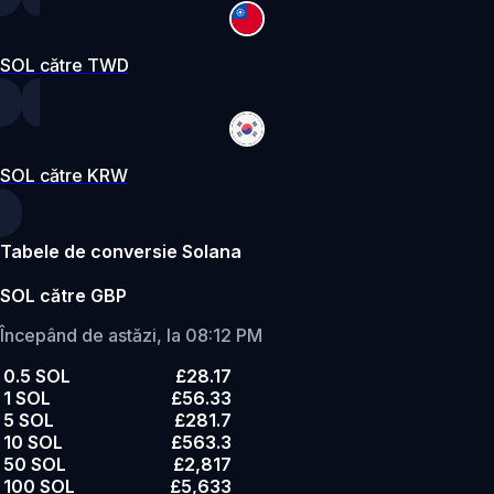
SOL către TWD
SOL către KRW
Tabele de conversie Solana
SOL către GBP
Începând de astăzi, la 08:12 PM
0.5 SOL
£28.17
1 SOL
£56.33
5 SOL
£281.7
10 SOL
£563.3
50 SOL
£2,817
100 SOL
£5,633