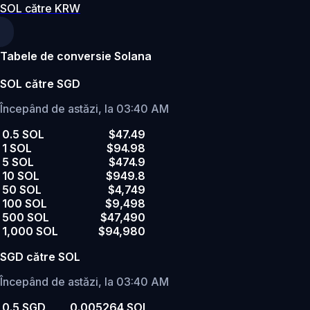
SOL către KRW
Tabele de conversie Solana
SOL către SGD
Începând de astăzi, la 03:40 AM
0.5 SOL
$47.49
1 SOL
$94.98
5 SOL
$474.9
10 SOL
$949.8
50 SOL
$4,749
100 SOL
$9,498
500 SOL
$47,490
1,000 SOL
$94,980
SGD către SOL
Începând de astăzi, la 03:40 AM
0.5 SGD
0.005264 SOL