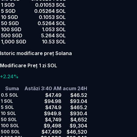
1 SGD
0.01053 SOL
5 SGD
0.05264 SOL
10 SGD
0.1053 SOL
50 SGD
0.5264 SOL
100 SGD
1.053 SOL
500 SGD
5.264 SOL
1,000 SGD
10.53 SOL
Istoric modificare preț Solana
Modificare Preț 1 zi SOL
+2.24%
Suma
Astăzi 3:40 AM
acum 24H
$47.49
$46.52
0.5
SOL
$94.98
$93.04
1
SOL
$474.9
$465.2
5
SOL
$949.8
$930.4
10
SOL
$4,749
$4,652
50
SOL
$9,498
$9,304
100
SOL
$47,490
$46,520
500
SOL