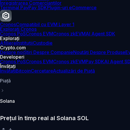
Înregistrarea Comercianților
Terminal Pay
Pay SDK
Plugin-uri eCommerce
Cronos
Compatibil cu EVM Layer 1
Explorați Cronos
Cronos PoS
Cronos EVM
Cronos zkEVM
AI Agent SDK
Explorați
Afiliere
Instituții
Custodie
Crypto.com
Despre noi
Știri Despre Companie
Noutăți Despre Produse
E
Developeri
Cronos PoS
Cronos EVM
Cronos zkEVM
Pay SDK
AI Agent S
Învățați
Învățați
Bitcoin
Cercetare
Actualizări de Piață
Piaţă
Solana
Prețul în timp real al Solana SOL