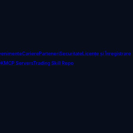
venimente
Cariere
Parteneri
Securitate
Licențe și Înregistrare
DK
MCP Servers
Trading Skill Repo