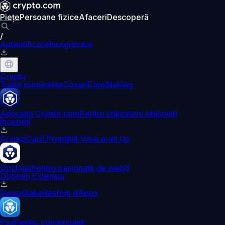
Piețe
Persoane fizice
Afaceri
Descoperă
/
Autentificare
Înregistrare
Crypto
Toate monedele
Coșuri
Earn
Staking
Aplicația Crypto.com
Pentru utilizatorii obișnuiți
Începeți
Crypto
Card Preplătit Visa
Level Up
Onchain
Pentru pasionații de web3
Obțineți Extensia
Swap
Stake
Răsfoiți dApps
Pay
Pentru comercianți