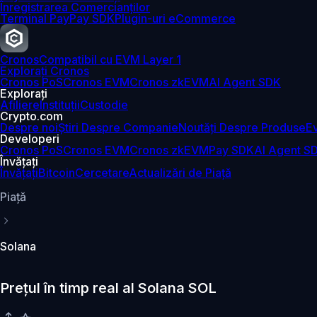
Înregistrarea Comercianților
Terminal Pay
Pay SDK
Plugin-uri eCommerce
Cronos
Compatibil cu EVM Layer 1
Explorați Cronos
Cronos PoS
Cronos EVM
Cronos zkEVM
AI Agent SDK
Explorați
Afiliere
Instituții
Custodie
Crypto.com
Despre noi
Știri Despre Companie
Noutăți Despre Produse
E
Developeri
Cronos PoS
Cronos EVM
Cronos zkEVM
Pay SDK
AI Agent S
Învățați
Învățați
Bitcoin
Cercetare
Actualizări de Piață
Piaţă
Solana
Prețul în timp real al Solana SOL