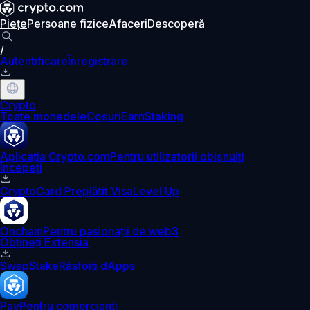
Piețe
Persoane fizice
Afaceri
Descoperă
/
Autentificare
Înregistrare
Crypto
Toate monedele
Coșuri
Earn
Staking
Aplicația Crypto.com
Pentru utilizatorii obișnuiți
Începeți
Crypto
Card Preplătit Visa
Level Up
Onchain
Pentru pasionații de web3
Obțineți Extensia
Swap
Stake
Răsfoiți dApps
Pay
Pentru comercianți