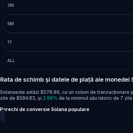
3M
6M
1Y
ALL
Rata de schimb și datele de piață ale monedei
Solanaeste astăzi $578.89, cu un volum de tranzacționare 
zile de $584.83,
și
3.98%
de la minimul său istoric de 7 zil
Perechi de conversie Solana populare