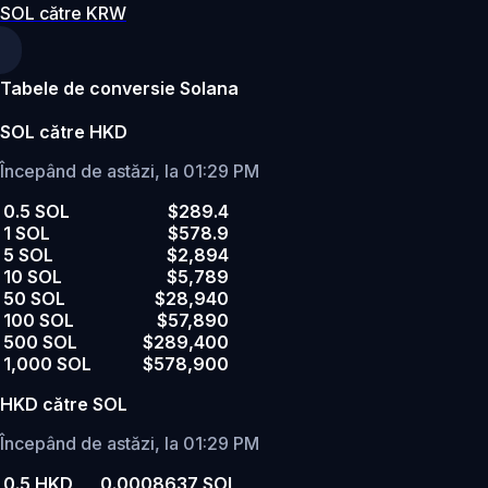
SOL către KRW
Tabele de conversie Solana
SOL către HKD
Începând de astăzi, la 01:29 PM
0.5 SOL
$289.4
1 SOL
$578.9
5 SOL
$2,894
10 SOL
$5,789
50 SOL
$28,940
100 SOL
$57,890
500 SOL
$289,400
1,000 SOL
$578,900
HKD către SOL
Începând de astăzi, la 01:29 PM
0.5 HKD
0.0008637 SOL