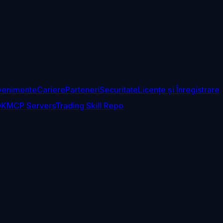
venimente
Cariere
Parteneri
Securitate
Licențe și Înregistrare
DK
MCP Servers
Trading Skill Repo