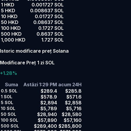
1 HKD
0.001727 SOL
5 HKD
0.008637 SOL
10 HKD
0.01727 SOL
50 HKD
0.08637 SOL
100 HKD
0.1727 SOL
500 HKD
0.8637 SOL
1,000 HKD
1.727 SOL
Istoric modificare preț Solana
Modificare Preț 1 zi SOL
+1.28%
Suma
Astăzi 1:29 PM
acum 24H
$289.4
$285.8
0.5
SOL
$578.9
$571.6
1
SOL
$2,894
$2,858
5
SOL
$5,789
$5,716
10
SOL
$28,940
$28,580
50
SOL
$57,890
$57,160
100
SOL
$289,400
$285,800
500
SOL