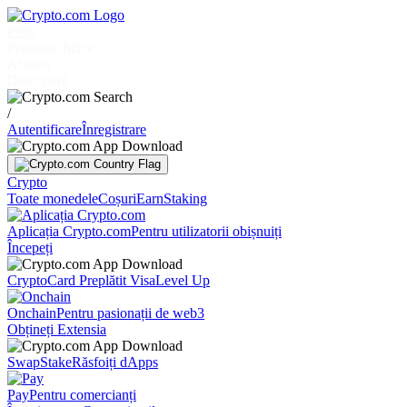
Piețe
Persoane fizice
Afaceri
Descoperă
/
Autentificare
Înregistrare
Crypto
Toate monedele
Coșuri
Earn
Staking
Aplicația Crypto.com
Pentru utilizatorii obișnuiți
Începeți
Crypto
Card Preplătit Visa
Level Up
Onchain
Pentru pasionații de web3
Obțineți Extensia
Swap
Stake
Răsfoiți dApps
Pay
Pentru comercianți