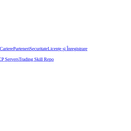
Cariere
Parteneri
Securitate
Licențe și Înregistrare
P Servers
Trading Skill Repo