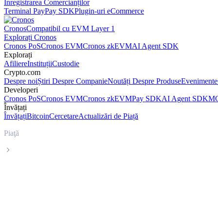
Înregistrarea Comercianților
Terminal Pay
Pay SDK
Plugin-uri eCommerce
Cronos
Compatibil cu EVM Layer 1
Explorați Cronos
Cronos PoS
Cronos EVM
Cronos zkEVM
AI Agent SDK
Explorați
Afiliere
Instituții
Custodie
Crypto.com
Despre noi
Știri Despre Companie
Noutăți Despre Produse
Evenimente
Developeri
Cronos PoS
Cronos EVM
Cronos zkEVM
Pay SDK
AI Agent SDK
MC
Învățați
Învățați
Bitcoin
Cercetare
Actualizări de Piață
Piaţă
Solana
Prețul în timp real al Solana SOL