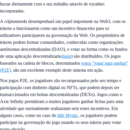
lucrar diretamente com o seu trabalho através de royalties
incorporadas.
A criptomoeda desempenhará um papel importante na Web3, com os
tokens a funcionarem como um incentivo financeiro para os
utilizadores participarem na governação da Web. Os proprietários de
tokens podem formar comunidades, conhecidas como organizações
autónomas descentralizadas (DAO), e votar na forma como os fundos
de uma aplicação descentralizada
(dapp
) são distribuídos. Os jogos
baseados na cadeia de blocos, denominados
jogos “jogar para ganhar”
(P2E)
, são um excelente exemplo deste sistema em ação.
Nos jogos P2E, os jogadores são recompensados pelo seu tempo e
participação com dinheiro digital ou NFTs, que podem depois ser
transaccionados em bolsas descentralizadas (DEXs). Jogos como o
Axie Infinity permitiram a muitos jogadores ganhar fichas para uma
atividade que normalmente realizariam sem esses incentivos. Em
alguns casos, como no caso do
Idle Mystic
, os jogadores podem
participar na governação do jogo usando os seus tokens para votar
numa decisão.