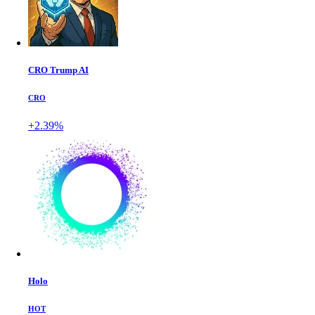
CRO Trump AI
CRO
+2.39%
Holo
HOT