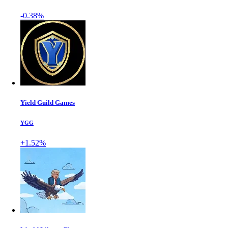
-0.38%
Yield Guild Games
YGG
+1.52%