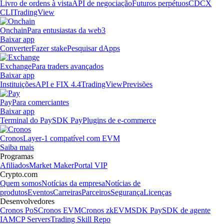
Livro de ordens à vista
API de negociação
Futuros perpétuos
CDCX
CLI
TradingView
Onchain
Para entusiastas da web3
Baixar app
Converter
Fazer stake
Pesquisar dApps
Exchange
Para traders avançados
Baixar app
Instituições
API e FIX 4.4
TradingView
Previsões
Pay
Para comerciantes
Baixar app
Terminal do Pay
SDK Pay
Plugins de e-commerce
Cronos
Layer-1 compatível com EVM
Saiba mais
Programas
Afiliados
Market Maker
Portal VIP
Crypto.com
Quem somos
Notícias da empresa
Notícias de
produtos
Eventos
Carreiras
Parceiros
Segurança
Licenças
Desenvolvedores
Cronos PoS
Cronos EVM
Cronos zkEVM
SDK Pay
SDK de agente
IA
MCP Servers
Trading Skill Repo