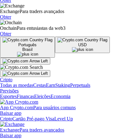
Obter
Exchange
Para traders avançados
Obter
Onchain
Para entusiastas da web3
Obter
Português
USD
Brasil
Cripto
Todas as moedas
Cestas
Earn
Staking
Perpetuals
Previsões
Esportes
Finanças
Eleições
Economia
App Crypto.com
Para usuários comuns
Baixar app
Cripto
Cartão Pré-pago Visa
Level Up
Exchange
Para traders avançados
Baixar app