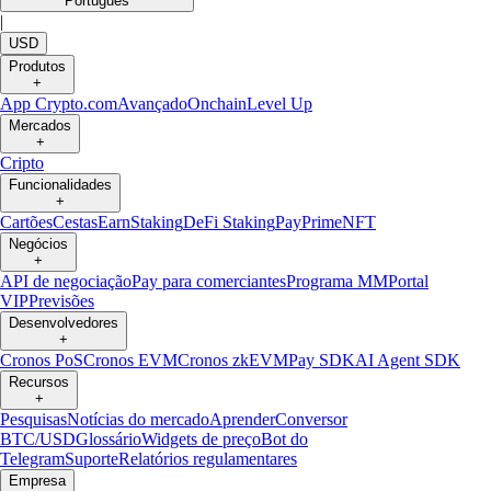
Português
|
USD
Produtos
+
App Crypto.com
Avançado
Onchain
Level Up
Mercados
+
Cripto
Funcionalidades
+
Cartões
Cestas
Earn
Staking
DeFi Staking
Pay
Prime
NFT
Negócios
+
API de negociação
Pay para comerciantes
Programa MM
Portal
VIP
Previsões
Desenvolvedores
+
Cronos PoS
Cronos EVM
Cronos zkEVM
Pay SDK
AI Agent SDK
Recursos
+
Pesquisas
Notícias do mercado
Aprender
Conversor
BTC/USD
Glossário
Widgets de preço
Bot do
Telegram
Suporte
Relatórios regulamentares
Empresa