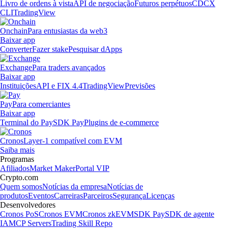
Livro de ordens à vista
API de negociação
Futuros perpétuos
CDCX
CLI
TradingView
Onchain
Para entusiastas da web3
Baixar app
Converter
Fazer stake
Pesquisar dApps
Exchange
Para traders avançados
Baixar app
Instituições
API e FIX 4.4
TradingView
Previsões
Pay
Para comerciantes
Baixar app
Terminal do Pay
SDK Pay
Plugins de e-commerce
Cronos
Layer-1 compatível com EVM
Saiba mais
Programas
Afiliados
Market Maker
Portal VIP
Crypto.com
Quem somos
Notícias da empresa
Notícias de
produtos
Eventos
Carreiras
Parceiros
Segurança
Licenças
Desenvolvedores
Cronos PoS
Cronos EVM
Cronos zkEVM
SDK Pay
SDK de agente
IA
MCP Servers
Trading Skill Repo