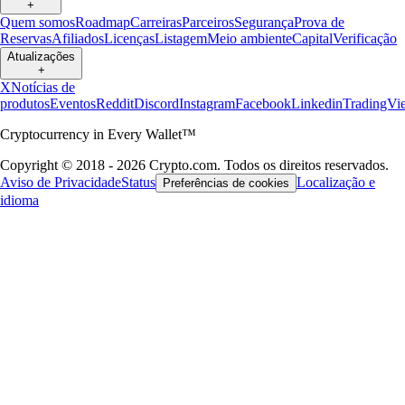
+
Quem somos
Roadmap
Carreiras
Parceiros
Segurança
Prova de
Reservas
Afiliados
Licenças
Listagem
Meio ambiente
Capital
Verificação
Atualizações
+
X
Notícias de
produtos
Eventos
Reddit
Discord
Instagram
Facebook
Linkedin
TradingVi
Cryptocurrency in Every Wallet™
Copyright © 2018 - 2026 Crypto.com. Todos os direitos reservados.
Aviso de Privacidade
Status
Localização e
Preferências de cookies
idioma