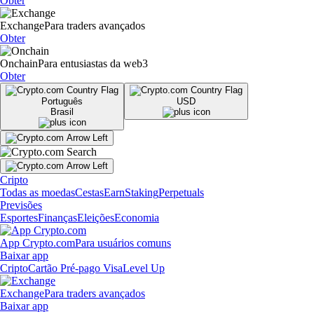
Obter
Exchange
Para traders avançados
Obter
Onchain
Para entusiastas da web3
Obter
Português
USD
Brasil
Cripto
Todas as moedas
Cestas
Earn
Staking
Perpetuals
Previsões
Esportes
Finanças
Eleições
Economia
App Crypto.com
Para usuários comuns
Baixar app
Cripto
Cartão Pré-pago Visa
Level Up
Exchange
Para traders avançados
Baixar app