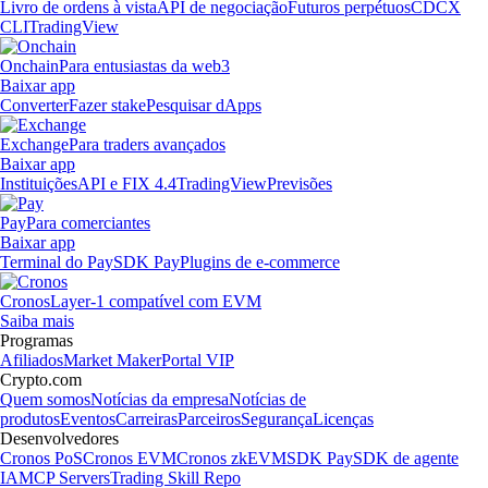
Livro de ordens à vista
API de negociação
Futuros perpétuos
CDCX
CLI
TradingView
Onchain
Para entusiastas da web3
Baixar app
Converter
Fazer stake
Pesquisar dApps
Exchange
Para traders avançados
Baixar app
Instituições
API e FIX 4.4
TradingView
Previsões
Pay
Para comerciantes
Baixar app
Terminal do Pay
SDK Pay
Plugins de e-commerce
Cronos
Layer-1 compatível com EVM
Saiba mais
Programas
Afiliados
Market Maker
Portal VIP
Crypto.com
Quem somos
Notícias da empresa
Notícias de
produtos
Eventos
Carreiras
Parceiros
Segurança
Licenças
Desenvolvedores
Cronos PoS
Cronos EVM
Cronos zkEVM
SDK Pay
SDK de agente
IA
MCP Servers
Trading Skill Repo