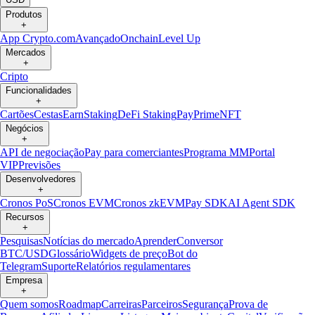
Produtos
+
App Crypto.com
Avançado
Onchain
Level Up
Mercados
+
Cripto
Funcionalidades
+
Cartões
Cestas
Earn
Staking
DeFi Staking
Pay
Prime
NFT
Negócios
+
API de negociação
Pay para comerciantes
Programa MM
Portal
VIP
Previsões
Desenvolvedores
+
Cronos PoS
Cronos EVM
Cronos zkEVM
Pay SDK
AI Agent SDK
Recursos
+
Pesquisas
Notícias do mercado
Aprender
Conversor
BTC/USD
Glossário
Widgets de preço
Bot do
Telegram
Suporte
Relatórios regulamentares
Empresa
+
Quem somos
Roadmap
Carreiras
Parceiros
Segurança
Prova de