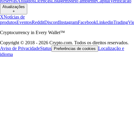
Reservas
Afiliados
Licenças
Listagem
Meio ambiente
Capital
Verificação
Atualizações
+
X
Notícias de
produtos
Eventos
Reddit
Discord
Instagram
Facebook
Linkedin
TradingVi
Cryptocurrency in Every Wallet™
Copyright © 2018 - 2026 Crypto.com. Todos os direitos reservados.
Aviso de Privacidade
Status
Localização e
Preferências de cookies
idioma