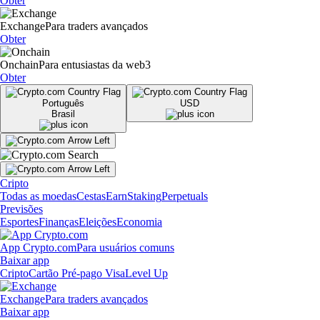
Obter
Exchange
Para traders avançados
Obter
Onchain
Para entusiastas da web3
Obter
Português
USD
Brasil
Cripto
Todas as moedas
Cestas
Earn
Staking
Perpetuals
Previsões
Esportes
Finanças
Eleições
Economia
App Crypto.com
Para usuários comuns
Baixar app
Cripto
Cartão Pré-pago Visa
Level Up
Exchange
Para traders avançados
Baixar app