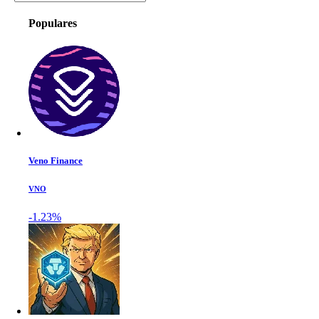
Populares
Veno Finance
VNO
-1.23%