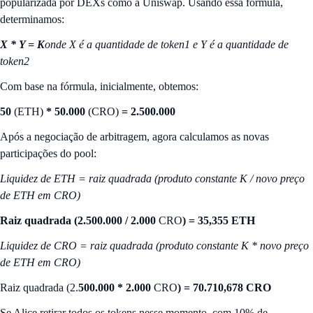
popularizada por DEXs como a Uniswap. Usando essa fórmula,
determinamos:
X * Y = K
onde X é a quantidade de token1 e Y é a quantidade de
token2
Com base na fórmula, inicialmente, obtemos:
50
(ETH)
* 50.000
(CRO)
= 2.500.000
Após a negociação de arbitragem, agora calculamos as novas
participações do pool:
Liquidez de ETH = raiz quadrada (produto constante K / novo preço
de ETH em CRO)
Raiz quadrada (2.500.000 / 2.000
CRO
) = 35,355 ETH
Liquidez de CRO = raiz quadrada (produto constante K * novo preço
de ETH em CRO)
Raiz quadrada (2.
500.000 * 2.000
CRO
) = 70.710,678 CRO
Se Alice retirar todos os tokens nesse momento, com 10% de