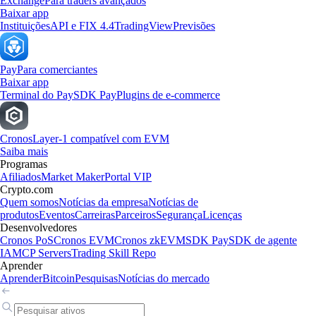
Exchange
Para traders avançados
Baixar app
Instituições
API e FIX 4.4
TradingView
Previsões
Pay
Para comerciantes
Baixar app
Terminal do Pay
SDK Pay
Plugins de e-commerce
Cronos
Layer-1 compatível com EVM
Saiba mais
Programas
Afiliados
Market Maker
Portal VIP
Crypto.com
Quem somos
Notícias da empresa
Notícias de
produtos
Eventos
Carreiras
Parceiros
Segurança
Licenças
Desenvolvedores
Cronos PoS
Cronos EVM
Cronos zkEVM
SDK Pay
SDK de agente
IA
MCP Servers
Trading Skill Repo
Aprender
Aprender
Bitcoin
Pesquisas
Notícias do mercado