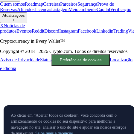
Quem somos
Roadmap
Carreiras
Parceiros
Segurança
Prova de
Reservas
Afiliados
Licenças
Listagem
Meio ambiente
Capital
Verificação
Atualizações
+
X
Notícias de
produtos
Eventos
Reddit
Discord
Instagram
Facebook
Linkedin
TradingVi
Cryptocurrency in Every Wallet™
Copyright © 2018 - 2026 Crypto.com. Todos os direitos reservados.
Aviso de Privacidade
Status
Localização
Preferências de cookies
e idioma
Ao clicar em “Aceitar todos os cookies”, você concorda com o
armazenamento de cookies no seu dispositivo para melhorar a
navegação no site, analisar o uso do site e ajudar em nossos esforços
de marketing.
Saiba mais e gerenciar.