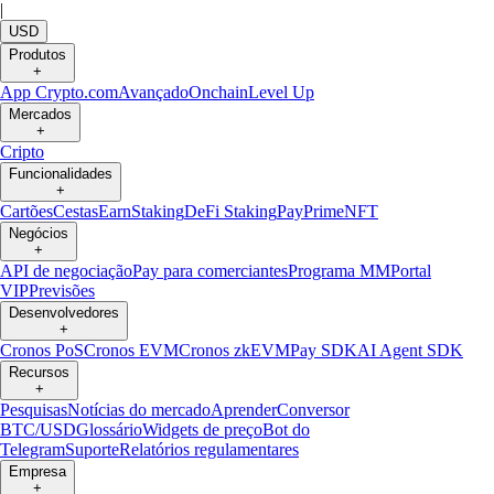
|
USD
Produtos
+
App Crypto.com
Avançado
Onchain
Level Up
Mercados
+
Cripto
Funcionalidades
+
Cartões
Cestas
Earn
Staking
DeFi Staking
Pay
Prime
NFT
Negócios
+
API de negociação
Pay para comerciantes
Programa MM
Portal
VIP
Previsões
Desenvolvedores
+
Cronos PoS
Cronos EVM
Cronos zkEVM
Pay SDK
AI Agent SDK
Recursos
+
Pesquisas
Notícias do mercado
Aprender
Conversor
BTC/USD
Glossário
Widgets de preço
Bot do
Telegram
Suporte
Relatórios regulamentares
Empresa
+