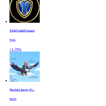
Yield Guild Games
YGG
+1.79%
World Liberty Fi...
WLFI