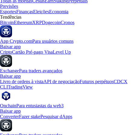
Todas as moedas
Cestas
Earn
Staking
Perpetuals
Previsões
Esportes
Finanças
Eleições
Economia
Tendências
Bitcoin
Ethereum
XRP
Dogecoin
Cronos
App Crypto.com
Para usuários comuns
Baixar app
Cripto
Cartão Pré-pago Visa
Level Up
Exchange
Para traders avançados
Baixar app
Livro de ordens à vista
API de negociação
Futuros perpétuos
CDCX
CLI
TradingView
Onchain
Para entusiastas da web3
Baixar app
Converter
Fazer stake
Pesquisar dApps