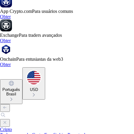
App Crypto.com
Para usuários comuns
Obter
Exchange
Para traders avançados
Obter
Onchain
Para entusiastas da web3
Obter
Português
USD
Brasil
Cripto