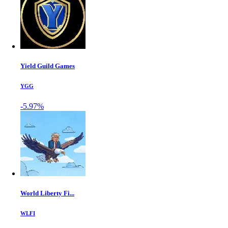
Yield Guild Games
YGG
-5.97%
World Liberty Fi...
WLFI