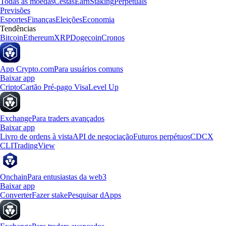
Todas as moedas
Cestas
Earn
Staking
Perpetuals
Previsões
Esportes
Finanças
Eleições
Economia
Tendências
Bitcoin
Ethereum
XRP
Dogecoin
Cronos
App Crypto.com
Para usuários comuns
Baixar app
Cripto
Cartão Pré-pago Visa
Level Up
Exchange
Para traders avançados
Baixar app
Livro de ordens à vista
API de negociação
Futuros perpétuos
CDCX
CLI
TradingView
Onchain
Para entusiastas da web3
Baixar app
Converter
Fazer stake
Pesquisar dApps