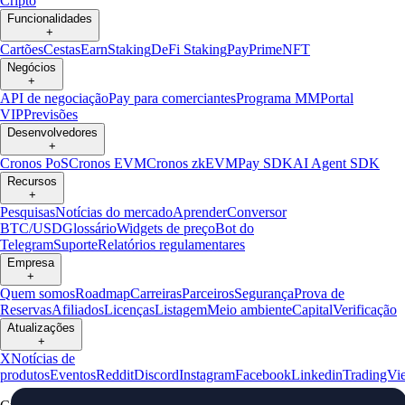
Cripto
Funcionalidades
+
Cartões
Cestas
Earn
Staking
DeFi Staking
Pay
Prime
NFT
Negócios
+
API de negociação
Pay para comerciantes
Programa MM
Portal
VIP
Previsões
Desenvolvedores
+
Cronos PoS
Cronos EVM
Cronos zkEVM
Pay SDK
AI Agent SDK
Recursos
+
Pesquisas
Notícias do mercado
Aprender
Conversor
BTC/USD
Glossário
Widgets de preço
Bot do
Telegram
Suporte
Relatórios regulamentares
Empresa
+
Quem somos
Roadmap
Carreiras
Parceiros
Segurança
Prova de
Reservas
Afiliados
Licenças
Listagem
Meio ambiente
Capital
Verificação
Atualizações
+
X
Notícias de
produtos
Eventos
Reddit
Discord
Instagram
Facebook
Linkedin
TradingVi