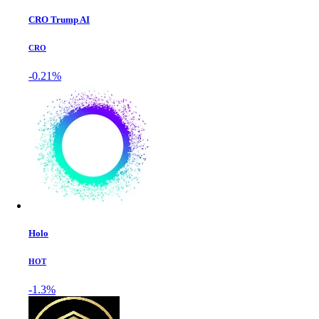
CRO Trump AI
CRO
-0.21%
Holo
HOT
-1.3%