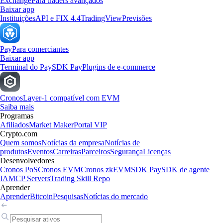
Exchange
Para traders avançados
Baixar app
Instituições
API e FIX 4.4
TradingView
Previsões
Pay
Para comerciantes
Baixar app
Terminal do Pay
SDK Pay
Plugins de e-commerce
Cronos
Layer-1 compatível com EVM
Saiba mais
Programas
Afiliados
Market Maker
Portal VIP
Crypto.com
Quem somos
Notícias da empresa
Notícias de
produtos
Eventos
Carreiras
Parceiros
Segurança
Licenças
Desenvolvedores
Cronos PoS
Cronos EVM
Cronos zkEVM
SDK Pay
SDK de agente
IA
MCP Servers
Trading Skill Repo
Aprender
Aprender
Bitcoin
Pesquisas
Notícias do mercado