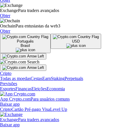
Obter
Exchange
Para traders avançados
Obter
Onchain
Para entusiastas da web3
Obter
Português
USD
Brasil
Cripto
Todas as moedas
Cestas
Earn
Staking
Perpetuals
Previsões
Esportes
Finanças
Eleições
Economia
App Crypto.com
Para usuários comuns
Baixar app
Cripto
Cartão Pré-pago Visa
Level Up
Exchange
Para traders avançados
Baixar app