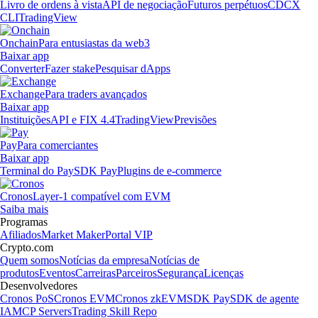
Livro de ordens à vista
API de negociação
Futuros perpétuos
CDCX
CLI
TradingView
Onchain
Para entusiastas da web3
Baixar app
Converter
Fazer stake
Pesquisar dApps
Exchange
Para traders avançados
Baixar app
Instituições
API e FIX 4.4
TradingView
Previsões
Pay
Para comerciantes
Baixar app
Terminal do Pay
SDK Pay
Plugins de e-commerce
Cronos
Layer-1 compatível com EVM
Saiba mais
Programas
Afiliados
Market Maker
Portal VIP
Crypto.com
Quem somos
Notícias da empresa
Notícias de
produtos
Eventos
Carreiras
Parceiros
Segurança
Licenças
Desenvolvedores
Cronos PoS
Cronos EVM
Cronos zkEVM
SDK Pay
SDK de agente
IA
MCP Servers
Trading Skill Repo