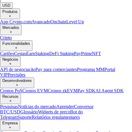
USD
Produtos
+
App Crypto.com
Avançado
Onchain
Level Up
Mercados
+
Cripto
Funcionalidades
+
Cartões
Cestas
Earn
Staking
DeFi Staking
Pay
Prime
NFT
Negócios
+
API de negociação
Pay para comerciantes
Programa MM
Portal
VIP
Previsões
Desenvolvedores
+
Cronos PoS
Cronos EVM
Cronos zkEVM
Pay SDK
AI Agent SDK
Recursos
+
Pesquisas
Notícias do mercado
Aprender
Conversor
BTC/USD
Glossário
Widgets de preço
Bot do
Telegram
Suporte
Relatórios regulamentares
Empresa
+