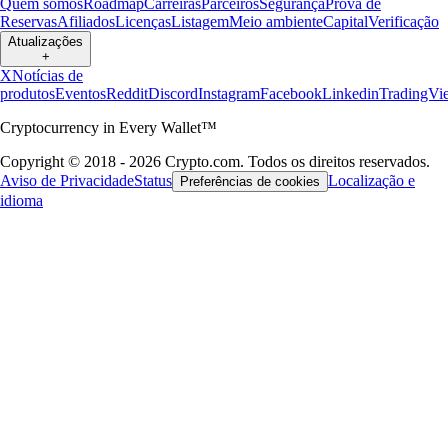
Quem somos
Roadmap
Carreiras
Parceiros
Segurança
Prova de
Reservas
Afiliados
Licenças
Listagem
Meio ambiente
Capital
Verificação
Atualizações
+
X
Notícias de
produtos
Eventos
Reddit
Discord
Instagram
Facebook
Linkedin
TradingVi
Cryptocurrency in Every Wallet™
Copyright © 2018 - 2026 Crypto.com. Todos os direitos reservados.
Aviso de Privacidade
Status
Localização e
Preferências de cookies
idioma