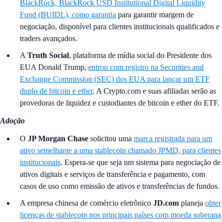
BlackRock, BlackRock USD Institutional Digital Liquidity
Fund (BUIDL), como garantia
para garantir margem de
negociação, disponível para clientes institucionais qualificados e
traders avançados.
A
Truth Social
, plataforma de mídia social do Presidente dos
EUA Donald Trump,
entrou com registro na Securities and
Exchange Commission (SEC) dos EUA para lançar um ETF
duplo de bitcoin e ether
. A Crypto.com e suas afiliadas serão as
provedoras de liquidez e custodiantes de bitcoin e ether do ETF.
Adoção
O
JP Morgan Chase
solicitou uma
marca registrada para um
ativo semelhante a uma stablecoin chamado JPMD, para clientes
institucionais
. Espera-se que seja um sistema para negociação de
ativos digitais e serviços de transferência e pagamento, com
casos de uso como emissão de ativos e transferências de fundos.
A empresa chinesa de comércio eletrônico
JD.com
planeja
obter
licenças de stablecoin nos principais países com moeda soberana