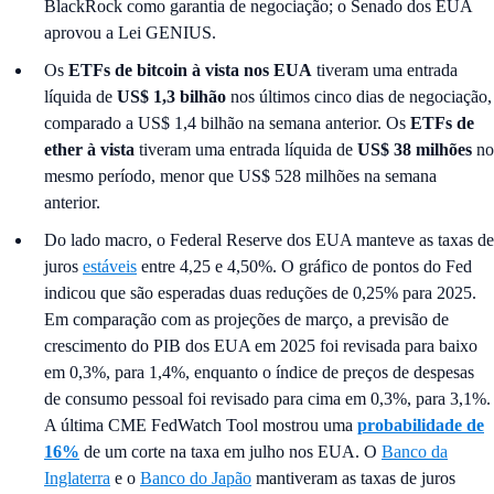
BlackRock como garantia de negociação; o Senado dos EUA
aprovou a Lei GENIUS.
Os
ETFs de bitcoin
à vista nos EUA
tiveram uma entrada
líquida de
US$ 1,3 bilhão
nos últimos cinco dias de negociação,
comparado a US$ 1,4 bilhão na semana anterior. Os
ETFs de
ether à vista
tiveram uma entrada líquida de
US$ 38 milhões
no
mesmo período, menor que US$ 528 milhões na semana
anterior.
Do lado macro, o Federal Reserve dos EUA manteve as taxas de
juros
estáveis
entre 4,25 e 4,50%. O gráfico de pontos do Fed
indicou que são esperadas duas reduções de 0,25% para 2025.
Em comparação com as projeções de março, a previsão de
crescimento do PIB dos EUA em 2025 foi revisada para baixo
em 0,3%, para 1,4%, enquanto o índice de preços de despesas
de consumo pessoal foi revisado para cima em 0,3%, para 3,1%.
A última CME FedWatch Tool mostrou uma
probabilidade de
16%
de um corte na taxa em julho nos EUA. O
Banco da
Inglaterra
e o
Banco do Japão
mantiveram as taxas de juros