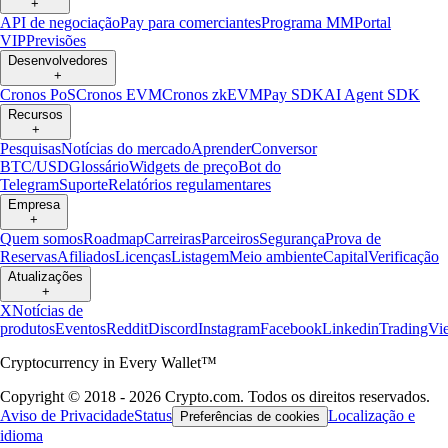
+
API de negociação
Pay para comerciantes
Programa MM
Portal
VIP
Previsões
Desenvolvedores
+
Cronos PoS
Cronos EVM
Cronos zkEVM
Pay SDK
AI Agent SDK
Recursos
+
Pesquisas
Notícias do mercado
Aprender
Conversor
BTC/USD
Glossário
Widgets de preço
Bot do
Telegram
Suporte
Relatórios regulamentares
Empresa
+
Quem somos
Roadmap
Carreiras
Parceiros
Segurança
Prova de
Reservas
Afiliados
Licenças
Listagem
Meio ambiente
Capital
Verificação
Atualizações
+
X
Notícias de
produtos
Eventos
Reddit
Discord
Instagram
Facebook
Linkedin
TradingVi
Cryptocurrency in Every Wallet™
Copyright © 2018 - 2026 Crypto.com. Todos os direitos reservados.
Aviso de Privacidade
Status
Localização e
Preferências de cookies
idioma