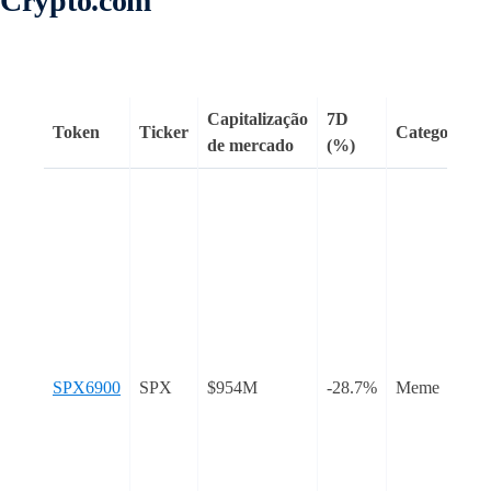
Crypto.com
Capitalização
7D
Token
Ticker
Categoria
de mercado
(%)
SPX6900
SPX
$954M
-28.7%
Meme