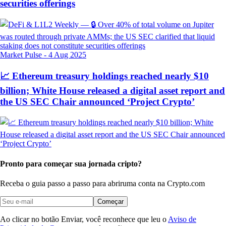
securities offerings
Market Pulse
-
4 Aug 2025
📈 Ethereum treasury holdings reached nearly $10
billion; White House released a digital asset report and
the US SEC Chair announced ‘Project Crypto’
Pronto para começar sua jornada cripto?
Receba o guia passo a passo para abrir
uma conta na Crypto.com
Começar
Ao clicar no botão Enviar, você reconhece que leu o
Aviso de