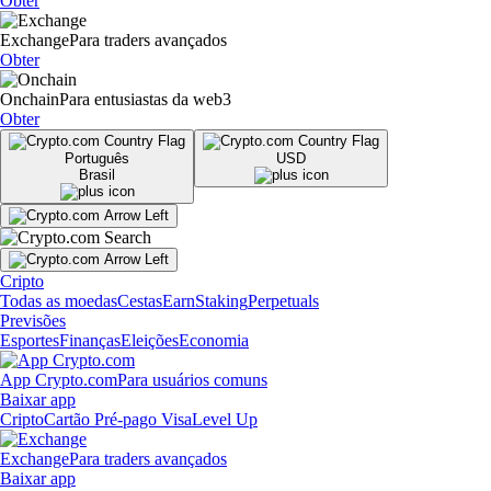
Obter
Exchange
Para traders avançados
Obter
Onchain
Para entusiastas da web3
Obter
Português
USD
Brasil
Cripto
Todas as moedas
Cestas
Earn
Staking
Perpetuals
Previsões
Esportes
Finanças
Eleições
Economia
App Crypto.com
Para usuários comuns
Baixar app
Cripto
Cartão Pré-pago Visa
Level Up
Exchange
Para traders avançados
Baixar app