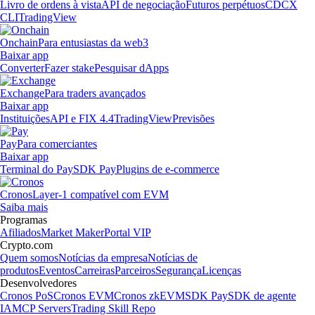
Livro de ordens à vista
API de negociação
Futuros perpétuos
CDCX
CLI
TradingView
Onchain
Para entusiastas da web3
Baixar app
Converter
Fazer stake
Pesquisar dApps
Exchange
Para traders avançados
Baixar app
Instituições
API e FIX 4.4
TradingView
Previsões
Pay
Para comerciantes
Baixar app
Terminal do Pay
SDK Pay
Plugins de e-commerce
Cronos
Layer-1 compatível com EVM
Saiba mais
Programas
Afiliados
Market Maker
Portal VIP
Crypto.com
Quem somos
Notícias da empresa
Notícias de
produtos
Eventos
Carreiras
Parceiros
Segurança
Licenças
Desenvolvedores
Cronos PoS
Cronos EVM
Cronos zkEVM
SDK Pay
SDK de agente
IA
MCP Servers
Trading Skill Repo