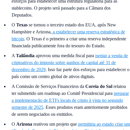
esforços para estabelecer uma estrutura regulatória para as
stablecoins. O projeto será passado para a Câmara dos
Deputados.
O
Texas
se tornou o terceiro estado dos EUA, após New
Hampshire e Arizona,
a estabelecer uma reserva estratégica de
bitcoin
. O Texas é o primeiro a criar uma reserva independente
financiada publicamente fora do tesouro do Estado.
A
Tailândia
aprovou uma medida fiscal para
isentar a venda de
criptoativos do imposto sobre ganhos de capital até 31 de
dezembro de 2029
. Isso faz parte dos esforços para estabelecer o
país como um centro global de ativos digitais.
A Comissão de Serviços Financeiros da
Coreia do Sul
relatou
ter submetido um roadmap ao Comitê Presidencial para
preparar
a implementação de ETFs locais de cripto à vista no segundo
semestre de 2025
. Esses produtos eram anteriormente proibidos
de serem negociados ou emitidos.
O
Arizona
reativou um projeto que
permitiria ao estado criar um