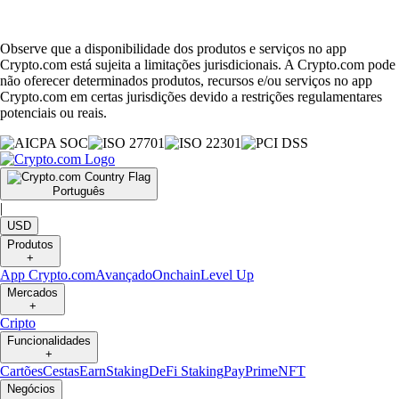
Observe que a disponibilidade dos produtos e serviços no app
Crypto.com está sujeita a limitações jurisdicionais. A Crypto.com pode
não oferecer determinados produtos, recursos e/ou serviços no app
Crypto.com em certas jurisdições devido a restrições regulamentares
potenciais ou reais.
Português
|
USD
Produtos
+
App Crypto.com
Avançado
Onchain
Level Up
Mercados
+
Cripto
Funcionalidades
+
Cartões
Cestas
Earn
Staking
DeFi Staking
Pay
Prime
NFT
Negócios