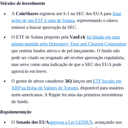
Veículos de investimento
A
CoinShares
registrou um S-1 na SEC dos EUA para
listar
ações de um ETF à vista de Solana
, representando o oitavo
emissor a buscar aprovação da SEC.
O ETF de Solana proposto pela
VanEck
foi listado em uma
página mantida pelo Depository Trust and Clearing Corporation
que rastreia fundos ativos e de pré-lançamento. O fundo não
pode ser criado ou resgatado até receber aprovação regulatória,
mas serve como uma indicação de que a SEC dos EUA pode
aprová-lo em breve.
O gestor de ativos canadense
3iQ
lançou um
ETF focado em
XRP na Bolsa de Valores de Toronto
, disponível para usuários
norte-americanos. A Ripple foi uma das primeiras investidoras
do fundo.
Regulamentação
O
Senado dos EUA
aprovou a Lei GENIUS
, avançando nos