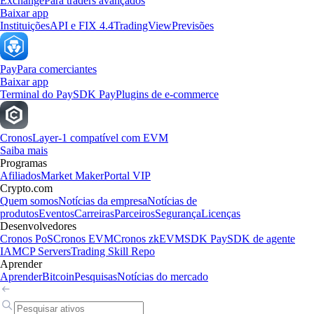
Exchange
Para traders avançados
Baixar app
Instituições
API e FIX 4.4
TradingView
Previsões
Pay
Para comerciantes
Baixar app
Terminal do Pay
SDK Pay
Plugins de e-commerce
Cronos
Layer-1 compatível com EVM
Saiba mais
Programas
Afiliados
Market Maker
Portal VIP
Crypto.com
Quem somos
Notícias da empresa
Notícias de
produtos
Eventos
Carreiras
Parceiros
Segurança
Licenças
Desenvolvedores
Cronos PoS
Cronos EVM
Cronos zkEVM
SDK Pay
SDK de agente
IA
MCP Servers
Trading Skill Repo
Aprender
Aprender
Bitcoin
Pesquisas
Notícias do mercado