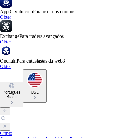
App Crypto.com
Para usuários comuns
Obter
Exchange
Para traders avançados
Obter
Onchain
Para entusiastas da web3
Obter
Português
USD
Brasil
Cripto