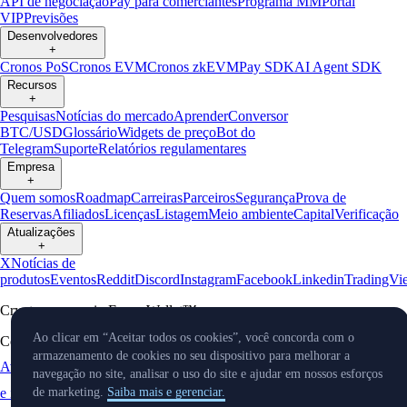
API de negociação
Pay para comerciantes
Programa MM
Portal
VIP
Previsões
Desenvolvedores
+
Cronos PoS
Cronos EVM
Cronos zkEVM
Pay SDK
AI Agent SDK
Recursos
+
Pesquisas
Notícias do mercado
Aprender
Conversor
BTC/USD
Glossário
Widgets de preço
Bot do
Telegram
Suporte
Relatórios regulamentares
Empresa
+
Quem somos
Roadmap
Carreiras
Parceiros
Segurança
Prova de
Reservas
Afiliados
Licenças
Listagem
Meio ambiente
Capital
Verificação
Atualizações
+
X
Notícias de
produtos
Eventos
Reddit
Discord
Instagram
Facebook
Linkedin
TradingVi
Cryptocurrency in Every Wallet™
Ao clicar em “Aceitar todos os cookies”, você concorda com o
Copyright © 2018 - 2026 Crypto.com. Todos os direitos reservados.
armazenamento de cookies no seu dispositivo para melhorar a
Aviso de Privacidade
Status
Localização
Preferências de cookies
navegação no site, analisar o uso do site e ajudar em nossos esforços
e idioma
de marketing.
Saiba mais e gerenciar.