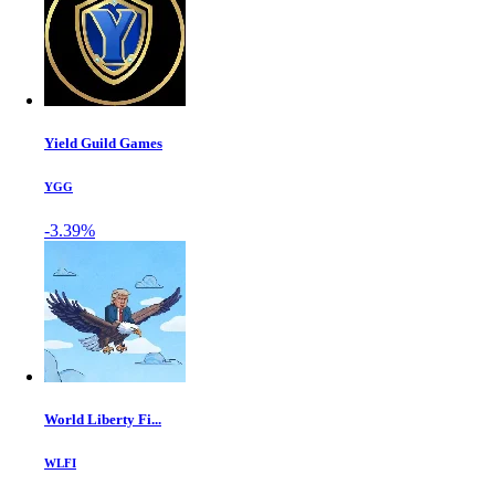
Yield Guild Games
YGG
-3.39%
World Liberty Fi...
WLFI