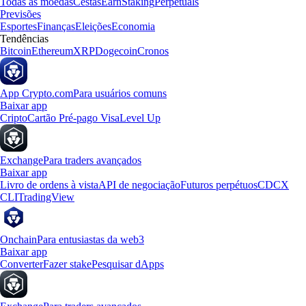
Todas as moedas
Cestas
Earn
Staking
Perpetuals
Previsões
Esportes
Finanças
Eleições
Economia
Tendências
Bitcoin
Ethereum
XRP
Dogecoin
Cronos
App Crypto.com
Para usuários comuns
Baixar app
Cripto
Cartão Pré-pago Visa
Level Up
Exchange
Para traders avançados
Baixar app
Livro de ordens à vista
API de negociação
Futuros perpétuos
CDCX
CLI
TradingView
Onchain
Para entusiastas da web3
Baixar app
Converter
Fazer stake
Pesquisar dApps