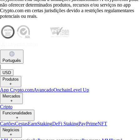
não oferecer determinados produtos, recursos e/ou serviços no app
Crypto.com em certas jurisdições devido a restrições regulamentares
potenciais ou reais.
Português
|
USD
Produtos
+
App Crypto.com
Avançado
Onchain
Level Up
Mercados
+
Cripto
Funcionalidades
+
Cartões
Cestas
Earn
Staking
DeFi Staking
Pay
Prime
NFT
Negócios
+