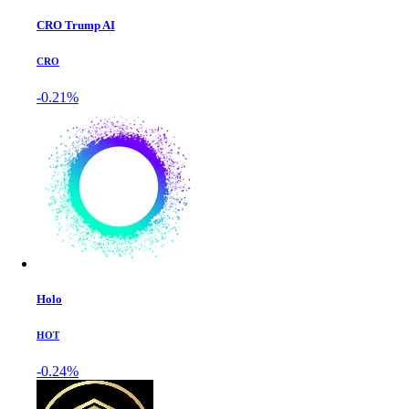
CRO Trump AI
CRO
-0.21%
Holo
HOT
-0.24%