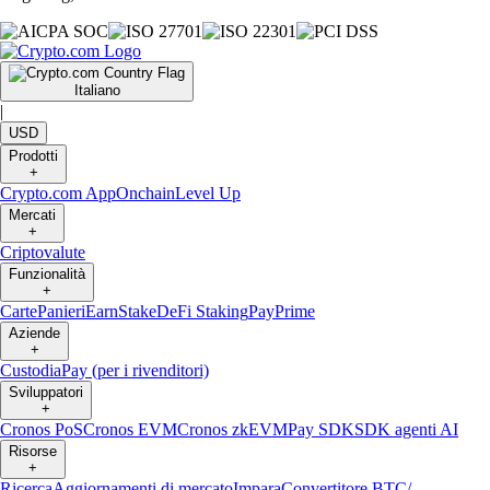
Italiano
|
USD
Prodotti
+
Crypto.com App
Onchain
Level Up
Mercati
+
Criptovalute
Funzionalità
+
Carte
Panieri
Earn
Stake
DeFi Staking
Pay
Prime
Aziende
+
Custodia
Pay (per i rivenditori)
Sviluppatori
+
Cronos PoS
Cronos EVM
Cronos zkEVM
Pay SDK
SDK agenti AI
Risorse
+
Ricerca
Aggiornamenti di mercato
Impara
Convertitore BTC/