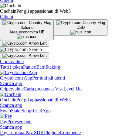
Ottieni
Onchain
Per gli appassionati di Web3
Ottieni
Italiano
USD
Area economica UE
Criptovalute
Tutti i token
Panieri
Earn
Staking
Crypto.com App
Per tutti gli utenti
Scarica app
Criptovalute
Carta prepagata Visa
Level Up
Onchain
Per gli appassionati di Web3
Scarica app
Swap
Stake
Scopri le dApp
Pay
Per esercenti
Scarica app
Pay Terminal
Pay SDK
Plugin eCommerce