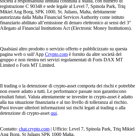
società a responsabilità limitata costituita a Malta, con numero di
registrazione C 90348 e sede legale al Level 7, Spinola Park, Triq
Mikiel Ang Borg, SPK 1000, St. Julians, Malta, debitamente
autorizzata dalla Malta Financial Services Authority come istituto
finanziario abilitato all’emissione di denaro elettronico ai sensi del 3°
Allegato al Financial Institutions Act (Electronic Money Institutions).
Qualsiasi altro prodotto o servizio offerto e pubblicizzato su questa
pagina web o sull’App
Crypto.com
è fornito da altre società del
gruppo e non rientra nei servizi regolamentati di Foris DAX MT
Limited o Foris MT Limited.
Il trading o la detenzione di crypto-asset comporta dei rischi e potrebbe
non essere adatto a tutti. Le performance passate non garantiscono
risultati futuri. Valuta attentamente se investire in crypto-asset è adatto
alla tua situazione finanziaria e al tuo livello di tolleranza al rischio.
Puoi trovare ulteriori informazioni sui rischi legati al trading o alla
detenzione di crypto-asset
qui
.
Contatto:
chat.crypto.com
| Ufficio: Level 7, Spinola Park, Triq Mikiel
Ang Borg, St Julians SPK 1000 Malta.