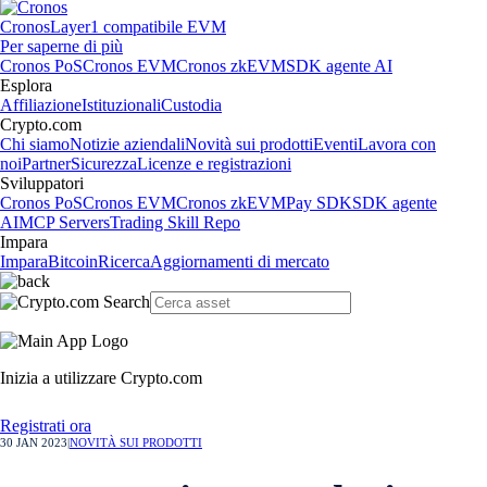
Cronos
Layer1 compatibile EVM
Per saperne di più
Cronos PoS
Cronos EVM
Cronos zkEVM
SDK agente AI
Esplora
Affiliazione
Istituzionali
Custodia
Crypto.com
Chi siamo
Notizie aziendali
Novità sui prodotti
Eventi
Lavora con
noi
Partner
Sicurezza
Licenze e registrazioni
Sviluppatori
Cronos PoS
Cronos EVM
Cronos zkEVM
Pay SDK
SDK agente
AI
MCP Servers
Trading Skill Repo
Impara
Impara
Bitcoin
Ricerca
Aggiornamenti di mercato
Inizia a utilizzare Crypto.com
Registrati ora
30 JAN 2023
|
NOVITÀ SUI PRODOTTI