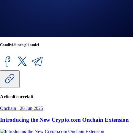
Join us on Discord
to connect with the Crypto.com NFT
community.
Guide
for completing KYC verification in the Crypto.com App.
Guide
for buying and selling collectibles on Crypto.com NFT.
Condividi con gli amici
Articoli correlati
Onchain
-
26 Jun 2025
Introducing the New Crypto.com Onchain Extension