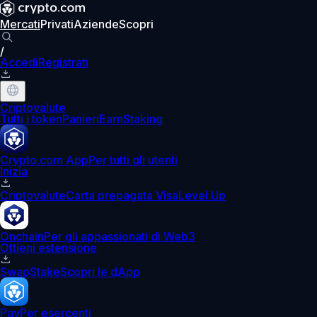
Mercati
Privati
Aziende
Scopri
/
Accedi
Registrati
Criptovalute
Tutti i token
Panieri
Earn
Staking
Crypto.com App
Per tutti gli utenti
Inizia
Criptovalute
Carta prepagata Visa
Level Up
Onchain
Per gli appassionati di Web3
Ottieni estensione
Swap
Stake
Scopri le dApp
Pay
Per esercenti