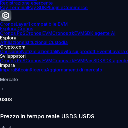
Registrazione esercente
Pay Terminal
Pay SDK
Plugin eCommerce
Cronos
Layer1 compatibile EVM
Esplora Cronos
Cronos PoS
Cronos EVM
Cronos zkEVM
SDK agente AI
Esplora
Affiliazione
Istituzionali
Custodia
Crypto.com
Chi siamo
Notizie aziendali
Novità sui prodotti
Eventi
Lavora 
Sviluppatori
Cronos PoS
Cronos EVM
Cronos zkEVM
Pay SDK
SDK agente
Impara
Impara
Bitcoin
Ricerca
Aggiornamenti di mercato
Mercato
USDS
Prezzo in tempo reale USDS USDS