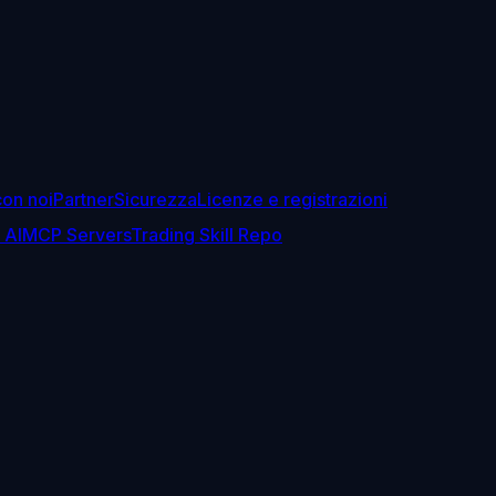
con noi
Partner
Sicurezza
Licenze e registrazioni
 AI
MCP Servers
Trading Skill Repo