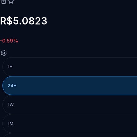
R$5.0823
-0.59%
1H
24H
1W
1M