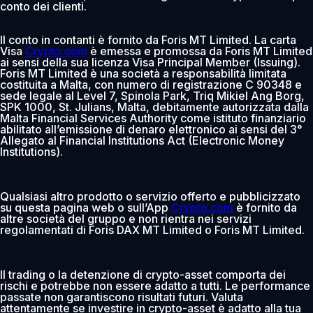
conto dei clienti.
Il conto in contanti è fornito da Foris MT Limited. La carta
Visa
Crypto.com
è emessa e promossa da Foris MT Limited
ai sensi della sua licenza Visa Principal Member (Issuing).
Foris MT Limited è una società a responsabilità limitata
costituita a Malta, con numero di registrazione C 90348 e
sede legale al Level 7, Spinola Park, Triq Mikiel Ang Borg,
SPK 1000, St. Julians, Malta, debitamente autorizzata dalla
Malta Financial Services Authority come istituto finanziario
abilitato all’emissione di denaro elettronico ai sensi del 3°
Allegato al Financial Institutions Act (Electronic Money
Institutions).
Qualsiasi altro prodotto o servizio offerto e pubblicizzato
su questa pagina web o sull’App
Crypto.com
è fornito da
altre società del gruppo e non rientra nei servizi
regolamentati di Foris DAX MT Limited o Foris MT Limited.
Il trading o la detenzione di crypto-asset comporta dei
rischi e potrebbe non essere adatto a tutti. Le performance
passate non garantiscono risultati futuri. Valuta
attentamente se investire in crypto-asset è adatto alla tua