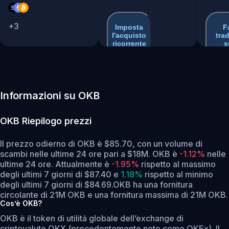
+
3
Imposta
F
l'acquisto
tra
ricorrente
s
Exch
Informazioni su OKB
OKB
Riepilogo prezzi
Il prezzo odierno di OKB è $85.70, con un volume di
scambi nelle ultime 24 ore pari a $18M. OKB è
-1.12%
nelle
ultime 24 ore.
Attualmente è
-1.95%
rispetto al massimo
degli ultimi 7 giorni di $87.40
e
1.18%
rispetto al minimo
degli ultimi 7 giorni di $84.69.
OKB ha una fornitura
circolante di 21M OKB e una fornitura massima di 21M OKB.
Cos’è OKB?
OKB è il token di utilità globale dell’exchange di
criptovalute OKX (precedentemente noto come OKEx). Il