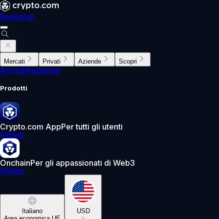
Registrati
Mercati
Privati
Aziende
Scopri
Accedi
Registrati
Prodotti
Crypto.com App
Per tutti gli utenti
Ottieni
Onchain
Per gli appassionati di Web3
Ottieni
Italiano
USD
Area economica UE