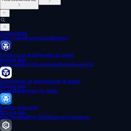
Criptovalute
Tutti i token
Panieri
Earn
Staking
Crypto.com App
Per tutti gli utenti
Scarica app
Criptovalute
Carta prepagata Visa
Level Up
Onchain
Per gli appassionati di Web3
Scarica app
Swap
Stake
Scopri le dApp
Pay
Per esercenti
Scarica app
Pay Terminal
Pay SDK
Plugin eCommerce