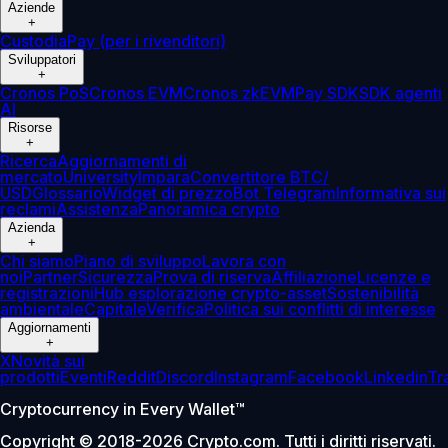
Aziende
+
Custodia
Pay (per i rivenditori)
Sviluppatori
+
Cronos PoS
Cronos EVM
Cronos zkEVM
Pay SDK
SDK agenti
AI
Risorse
+
Ricerca
Aggiornamenti di
mercato
University
Impara
Convertitore BTC/
USD
Glossario
Widget di prezzo
Bot Telegram
Informativa sui
reclami
Assistenza
Panoramica crypto
Azienda
+
Chi siamo
Piano di sviluppo
Lavora con
noi
Partner
Sicurezza
Prova di riserva
Affiliazione
Licenze e
registrazioni
Hub esplorazione crypto-asset
Sostenibilità
ambientale
Capitale
Verifica
Politica sui conflitti di interesse
Aggiornamenti
+
X
Novità sui
prodotti
Eventi
Reddit
Discord
Instagram
Facebook
Linkedin
Tr
Cryptocurrency in Every Wallet™
Copyright © 2018-2026 Crypto.com. Tutti i diritti riservati.