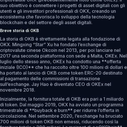
suo obiettivo è connettere i progetti di asset digitali con gli
utenti e gli investitori professionali di OKX, creando un
ecosistema che favorisca lo sviluppo della tecnologia
blockchain e del settore degli asset digitali.
Breve storia di OKB
La storia di OKB è strettamente legata alla fondazione di
OKX. Mingxing “Star” Xu ha fondato l’exchange di
criptovalute cinese Okcoin nel 2013, per poi lanciare nel
2017 una seconda piattaforma con sede a Malta, OKEx. Nel
luglio dello stesso anno, OKEx ha condotto una **offerta
iniziale (ICO)** che ha raccolto oltre 100 milioni di dollari e
ha portato al lancio di OKB come token ERC-20 destinato
al pagamento delle commissioni di transazione
sull’exchange. Jay Hao è diventato CEO di OKEx nel
novembre 2018.
Inizialmente, la fornitura totale di OKB era pari a 1 miliardo
di token. Dal maggio 2019, OKX ha avviato un programma
trimestrale di **buyback e burn** per ridurre l’offerta in
circolazione. Nel settembre 2020, l’exchange ha bruciato
700 milioni di token OKB non emessi, riducendo così la