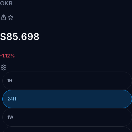
OKB
$85.698
-1.12%
1H
24H
1W