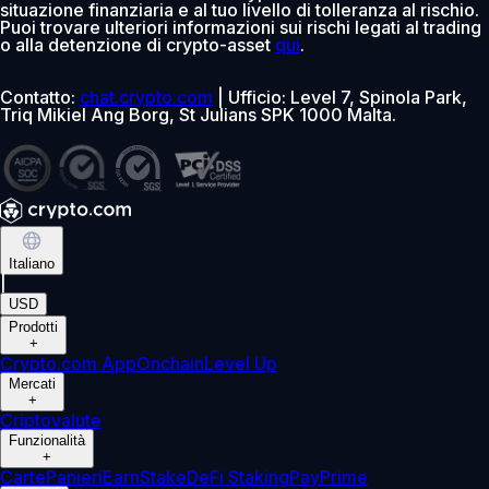
situazione finanziaria e al tuo livello di tolleranza al rischio.
Puoi trovare ulteriori informazioni sui rischi legati al trading
o alla detenzione di crypto-asset
qui
.
Contatto:
chat.crypto.com
| Ufficio: Level 7, Spinola Park,
Triq Mikiel Ang Borg, St Julians SPK 1000 Malta.
Italiano
|
USD
Prodotti
+
Crypto.com App
Onchain
Level Up
Mercati
+
Criptovalute
Funzionalità
+
Carte
Panieri
Earn
Stake
DeFi Staking
Pay
Prime