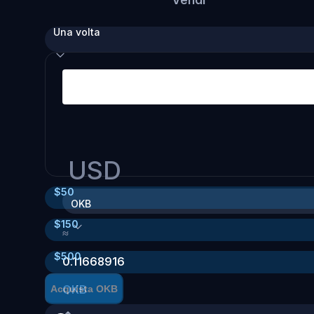
Una volta
USD
$
50
OKB
$
150
≈
$
500
0.11668916
OKB
Acquista OKB