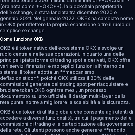
fornitura totale a 300 milioni. La mainnet di **OKChain**
(ora nota come **OKC**), la blockchain proprietaria
dell’exchange, è stata lanciata tra dicembre 2020 e
gennaio 2021. Nel gennaio 2022, OKEx ha cambiato nome
in OKX per riflettere la propria espansione oltre il ruolo di
semplice exchange.
Come funziona OKB
OKB è il token nativo dell’ecosistema OKX e svolge un
ruolo centrale nelle sue operazioni. In quanto una delle
principali piattaforme di trading spot e derivati, OKX offre
vari servizi finanziari e molteplici funzioni all’interno del
sistema. Il token adotta un **meccanismo
deflazionistico**, poiché OKX utilizza il 30% delle
commissioni generate dal trading spot per riacquistare e
bruciare token OKB ogni tre mesi, un processo
documentato sul sito ufficiale. Il design multi-layer della
rete punta inoltre a migliorare la scalabilità e la sicurezza.
OKB è un token di utilità globale che consente agli utenti di
accedere a diverse funzionalità, tra cui il pagamento delle
commissioni di trading e la partecipazione alla governance
della rete. Gli utenti possono anche generare **reddito