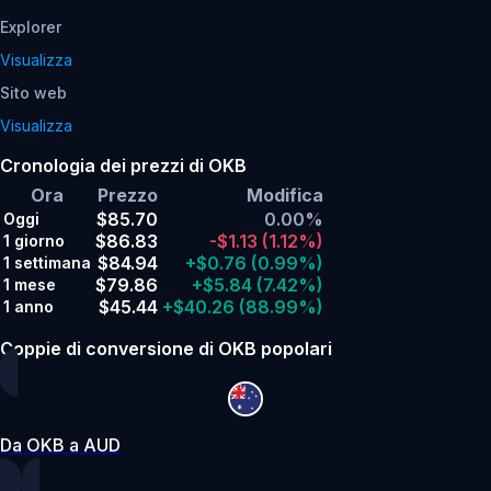
Explorer
Visualizza
Sito web
Visualizza
Cronologia dei prezzi di OKB
Ora
Prezzo
Modifica
$85.70
0.00%
Oggi
$86.83
-$1.13
(1.12%)
1 giorno
$84.94
+$0.76
(0.99%)
1 settimana
$79.86
+$5.84
(7.42%)
1 mese
$45.44
+$40.26
(88.99%)
1 anno
Coppie di conversione di OKB popolari
Da OKB a AUD