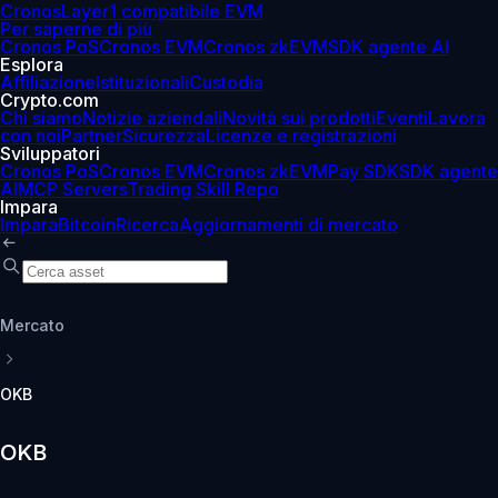
Cronos
Layer1 compatibile EVM
Per saperne di più
Cronos PoS
Cronos EVM
Cronos zkEVM
SDK agente AI
Esplora
Affiliazione
Istituzionali
Custodia
Crypto.com
Chi siamo
Notizie aziendali
Novità sui prodotti
Eventi
Lavora
con noi
Partner
Sicurezza
Licenze e registrazioni
Sviluppatori
Cronos PoS
Cronos EVM
Cronos zkEVM
Pay SDK
SDK agente
AI
MCP Servers
Trading Skill Repo
Impara
Impara
Bitcoin
Ricerca
Aggiornamenti di mercato
Mercato
OKB
OKB