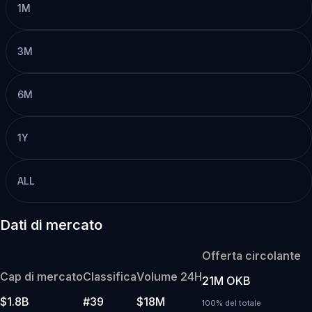
1M
3M
6M
1Y
ALL
Dati di mercato
Offerta circolante
Cap di mercato
Classifica
Volume 24H
21M OKB
$1.8B
#39
$18M
100% del totale