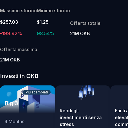
Massimo storico
Minimo storico
$257.03
$1.25
Offerta totale
-199.92%
98.54%
21M OKB
Offerta massima
21M OKB
Investi in OKB
Più scambiati
Big 3
Rendi gli
Fai t
investimenti senza
elevat
4
Months
stress
commi