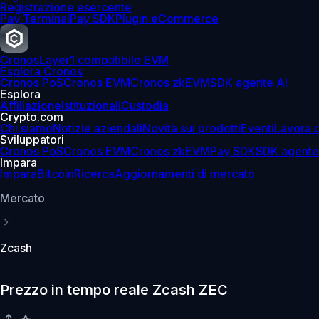
Registrazione esercente
Pay Terminal
Pay SDK
Plugin eCommerce
Cronos
Layer1 compatibile EVM
Esplora Cronos
Cronos PoS
Cronos EVM
Cronos zkEVM
SDK agente AI
Esplora
Affiliazione
Istituzionali
Custodia
Crypto.com
Chi siamo
Notizie aziendali
Novità sui prodotti
Eventi
Lavora 
Sviluppatori
Cronos PoS
Cronos EVM
Cronos zkEVM
Pay SDK
SDK agente
Impara
Impara
Bitcoin
Ricerca
Aggiornamenti di mercato
Mercato
Zcash
Prezzo in tempo reale Zcash ZEC