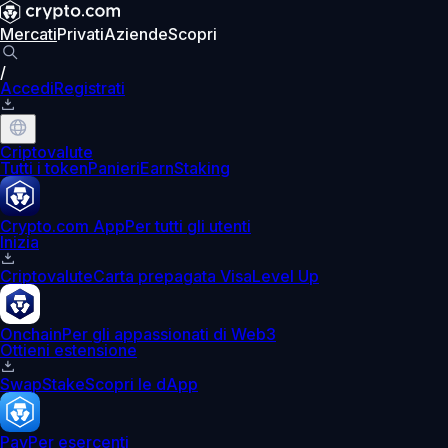
Mercati
Privati
Aziende
Scopri
/
Accedi
Registrati
Criptovalute
Tutti i token
Panieri
Earn
Staking
Crypto.com App
Per tutti gli utenti
Inizia
Criptovalute
Carta prepagata Visa
Level Up
Onchain
Per gli appassionati di Web3
Ottieni estensione
Swap
Stake
Scopri le dApp
Pay
Per esercenti