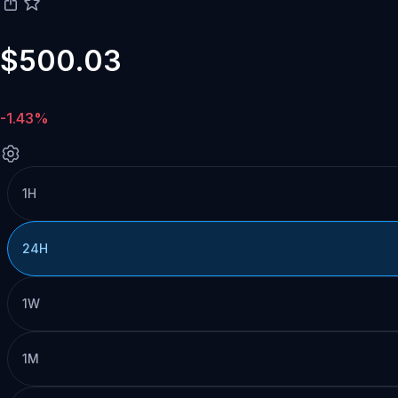
$500.03
-1.43%
1H
24H
1W
1M