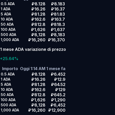
₽8.128
₽8.183
0.5
ADA
₽16.26
₽16.37
1
ADA
₽81.28
₽81.83
5
ADA
₽162.6
₽163.7
10
ADA
₽812.8
₽818.3
50
ADA
₽1,626
₽1,637
100
ADA
₽8,128
₽8,183
500
ADA
₽16,260
₽16,370
1,000
ADA
1 mese ADA variazione di prezzo
+25.64%
Importo
Oggi 1:14 AM
1 mese fa
₽8.128
₽6.452
0.5
ADA
₽16.26
₽12.9
1
ADA
₽81.28
₽64.52
5
ADA
₽162.6
₽129
10
ADA
₽812.8
₽645.2
50
ADA
₽1,626
₽1,290
100
ADA
₽8,128
₽6,452
500
ADA
₽16,260
₽12,900
1,000
ADA