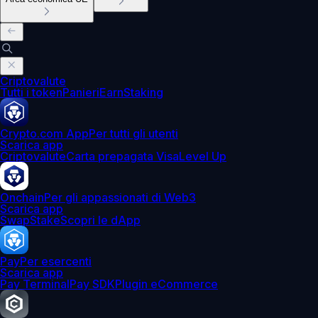
Criptovalute
Tutti i token
Panieri
Earn
Staking
Crypto.com App
Per tutti gli utenti
Scarica app
Criptovalute
Carta prepagata Visa
Level Up
Onchain
Per gli appassionati di Web3
Scarica app
Swap
Stake
Scopri le dApp
Pay
Per esercenti
Scarica app
Pay Terminal
Pay SDK
Plugin eCommerce