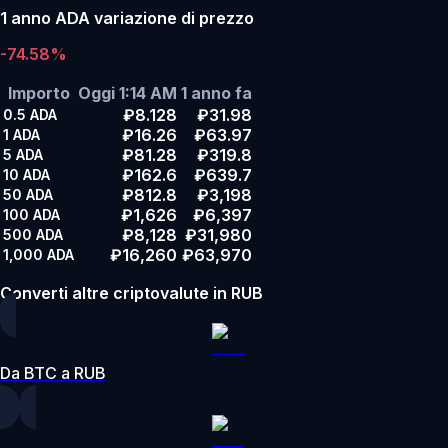
1 anno ADA variazione di prezzo
-74.58%
Importo
Oggi 1:14 AM
1 anno fa
₽8.128
₽31.98
0.5
ADA
₽16.26
₽63.97
1
ADA
₽81.28
₽319.8
5
ADA
₽162.6
₽639.7
10
ADA
₽812.8
₽3,198
50
ADA
₽1,626
₽6,397
100
ADA
₽8,128
₽31,980
500
ADA
₽16,260
₽63,970
1,000
ADA
Converti altre criptovalute in RUB
Da BTC a RUB