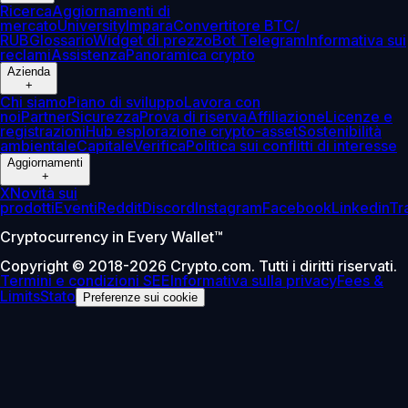
Ricerca
Aggiornamenti di
mercato
University
Impara
Convertitore BTC/
RUB
Glossario
Widget di prezzo
Bot Telegram
Informativa sui
reclami
Assistenza
Panoramica crypto
Azienda
+
Chi siamo
Piano di sviluppo
Lavora con
noi
Partner
Sicurezza
Prova di riserva
Affiliazione
Licenze e
registrazioni
Hub esplorazione crypto-asset
Sostenibilità
ambientale
Capitale
Verifica
Politica sui conflitti di interesse
Aggiornamenti
+
X
Novità sui
prodotti
Eventi
Reddit
Discord
Instagram
Facebook
Linkedin
Tr
Cryptocurrency in Every Wallet™
Copyright © 2018-2026 Crypto.com. Tutti i diritti riservati.
Termini e condizioni SEE
Informativa sulla privacy
Fees &
Limits
Stato
Preferenze sui cookie