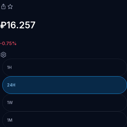
₽16.257
-0.75%
1H
24H
1W
1M