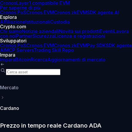
Cronos
Layer1 compatibile EVM
Per saperne di più
Cronos PoS
Cronos EVM
Cronos zkEVM
SDK agente AI
Esplora
Affiliazione
Istituzionali
Custodia
Crypto.com
Chi siamo
Notizie aziendali
Novità sui prodotti
Eventi
Lavora
con noi
Partner
Sicurezza
Licenze e registrazioni
Sviluppatori
Cronos PoS
Cronos EVM
Cronos zkEVM
Pay SDK
SDK agente
AI
MCP Servers
Trading Skill Repo
Impara
Impara
Bitcoin
Ricerca
Aggiornamenti di mercato
Mercato
Cardano
Prezzo in tempo reale Cardano ADA