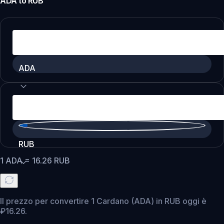
ADA
to
RUB
ADA
RUB
1
ADA
=
16.26
RUB
Il prezzo per convertire 1 Cardano (ADA) in RUB oggi è
₽16.26.