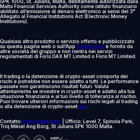
SPK 1000, St. Julians, Malta, debitamente autorizzata dalla
Malta Financial Services Authority come istituto finanziario
abilitato all’emissione di denaro elettronico ai sensi del 3°
Allegato al Financial Institutions Act (Electronic Money
Institutions).
Qualsiasi altro prodotto o servizio offerto e pubblicizzato
su questa pagina web o sull’App
Crypto.com
è fornito da
altre società del gruppo e non rientra nei servizi
regolamentati di Foris DAX MT Limited o Foris MT Limited.
Il trading o la detenzione di crypto-asset comporta dei
rischi e potrebbe non essere adatto a tutti. Le performance
passate non garantiscono risultati futuri. Valuta
attentamente se investire in crypto-asset è adatto alla tua
situazione finanziaria e al tuo livello di tolleranza al rischio.
Puoi trovare ulteriori informazioni sui rischi legati al trading
o alla detenzione di crypto-asset
qui
.
Contatto:
chat.crypto.com
| Ufficio: Level 7, Spinola Park,
Triq Mikiel Ang Borg, St Julians SPK 1000 Malta.