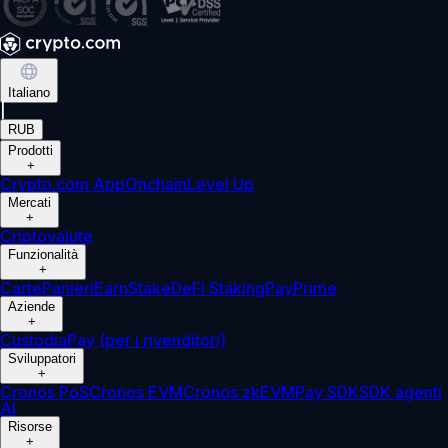
Italiano
|
RUB
Prodotti
+
Crypto.com App
Onchain
Level Up
Mercati
+
Criptovalute
Funzionalità
+
Carte
Panieri
Earn
Stake
DeFi Staking
Pay
Prime
Aziende
+
Custodia
Pay (per i rivenditori)
Sviluppatori
+
Cronos PoS
Cronos EVM
Cronos zkEVM
Pay SDK
SDK agenti
AI
Risorse
+