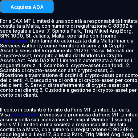
Acquista ADA
Foris DAX MT Limited è una società a responsabilità limitata
costituita a Malta, con numero di registrazione C 88392 e
sede legale a Level 7, Spinola Park, Triq Mikiel Ang Borg,
SPK 1000, St. Julians, Malta, operante con il nome
Crypto.com
, debitamente autorizzata dalla Malta Financial
Services Authority come Fornitore di servizi di Crypto-
Asset ai sensi del Regolamento 2023/1114 sui Mercati dei
Crypto-Asset, recepito a Malta dal Markets in Crypto
Assets Act. Foris DAX MT Limited è autorizzata a fornire i
seguenti servizi: 1. Scambio di crypto-asset con fondi; 2.
Scambio di crypto-asset con altri crypto-asset; 3.
Ricezione e trasmissione di ordini di crypto-asset per conto
dei clienti; 4. Esecuzione di ordini di crypto-asset per conto
dei clienti; 5. Servizi di trasferimento di crypto-asset per
conto dei clienti; 6. Custodia e gestione di crypto-asset per
conto dei clienti.
Il conto in contanti è fornito da Foris MT Limited. La carta
Visa
Crypto.com
è emessa e promossa da Foris MT Limited
ai sensi della sua licenza Visa Principal Member (Issuing).
Foris MT Limited è una società a responsabilità limitata
costituita a Malta, con numero di registrazione C 90348 e
sede legale al Level 7, Spinola Park, Triq Mikiel Ang Borg,