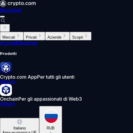
Registrati
Mercati
Privati
Aziende
Scopri
Accedi
Registrati
Prodotti
Crypto.com App
Per tutti gli utenti
Ottieni
Onchain
Per gli appassionati di Web3
Ottieni
Italiano
RUB
Area economica UE