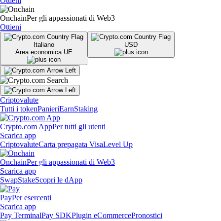
Ottieni
Onchain
Per gli appassionati di Web3
Ottieni
Italiano
USD
Area economica UE
Criptovalute
Tutti i token
Panieri
Earn
Staking
Crypto.com App
Per tutti gli utenti
Scarica app
Criptovalute
Carta prepagata Visa
Level Up
Onchain
Per gli appassionati di Web3
Scarica app
Swap
Stake
Scopri le dApp
Pay
Per esercenti
Scarica app
Pay Terminal
Pay SDK
Plugin eCommerce
Pronostici