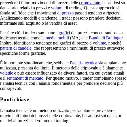
prevedere i futuri movimenti di prezzo delle
criptovalute
, basandosi su
dati storici relativi a prezzi e
volumi
di trading. Questo approccio si
fonda sull’idea che i movimenti di
prezzo
passati tendano a ripetersi.
Analizzando modelli e tendenze, i trader possono prendere decisioni
informate sull’acquisto o la vendita di asset.
Per fare ciò, i trader esaminano i
grafici
dei prezzi, concentrandosi su
indicatori tecnici come le
medie mobili
(MA) e le
Bande di Bollinger
.
Inoltre, identificano tendenze nei grafici di prezzo e
volume
, nonché
pattern di candele
, che rappresentano i movimenti di prezzo attraverso
specifiche forme grafiche.
È importante sottolineare che, sebbene l’
analisi tecnica
sia ampiamente
utilizzata, presenta dei limiti. Il mercato delle criptovalute è altamente
volatile
e può essere influenzato da diversi fattori, tra cui eventi attuali
e il
sentiment di mercato
. Per questo motivo, i trader combinano spesso
l’analisi tecnica con l’analisi fondamentale per prendere decisioni più
consapevoli.
Punti chiave
L'analisi tecnica è un metodo utilizzato per valutare e prevedere i
movimenti futuri dei prezzi delle criptovalute, basandosi sui dati storici
relativi ai prezzi e al volume di trading.