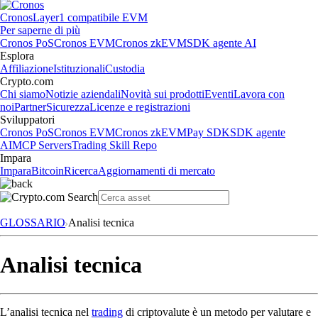
Cronos
Layer1 compatibile EVM
Per saperne di più
Cronos PoS
Cronos EVM
Cronos zkEVM
SDK agente AI
Esplora
Affiliazione
Istituzionali
Custodia
Crypto.com
Chi siamo
Notizie aziendali
Novità sui prodotti
Eventi
Lavora con
noi
Partner
Sicurezza
Licenze e registrazioni
Sviluppatori
Cronos PoS
Cronos EVM
Cronos zkEVM
Pay SDK
SDK agente
AI
MCP Servers
Trading Skill Repo
Impara
Impara
Bitcoin
Ricerca
Aggiornamenti di mercato
GLOSSARIO
Analisi tecnica
Analisi tecnica
L’analisi tecnica nel
trading
di criptovalute è un metodo per valutare e