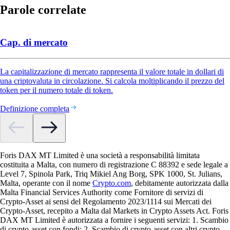
Parole correlate
Cap. di mercato
La capitalizzazione di mercato rappresenta il valore totale in dollari di
una criptovaluta in circolazione. Si calcola moltiplicando il prezzo del
token per il numero totale di token.
Definizione completa
Foris DAX MT Limited è una società a responsabilità limitata
costituita a Malta, con numero di registrazione C 88392 e sede legale a
Level 7, Spinola Park, Triq Mikiel Ang Borg, SPK 1000, St. Julians,
Malta, operante con il nome
Crypto.com
, debitamente autorizzata dalla
Malta Financial Services Authority come Fornitore di servizi di
Crypto-Asset ai sensi del Regolamento 2023/1114 sui Mercati dei
Crypto-Asset, recepito a Malta dal Markets in Crypto Assets Act. Foris
DAX MT Limited è autorizzata a fornire i seguenti servizi: 1. Scambio
di crypto-asset con fondi; 2. Scambio di crypto-asset con altri crypto-