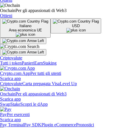
Ottieni
Onchain
Per gli appassionati di Web3
Ottieni
Italiano
USD
Area economica UE
Criptovalute
Tutti i token
Panieri
Earn
Staking
Crypto.com App
Per tutti gli utenti
Scarica app
Criptovalute
Carta prepagata Visa
Level Up
Onchain
Per gli appassionati di Web3
Scarica app
Swap
Stake
Scopri le dApp
Pay
Per esercenti
Scarica app
Pay Terminal
Pay SDK
Plugin eCommerce
Pronostici