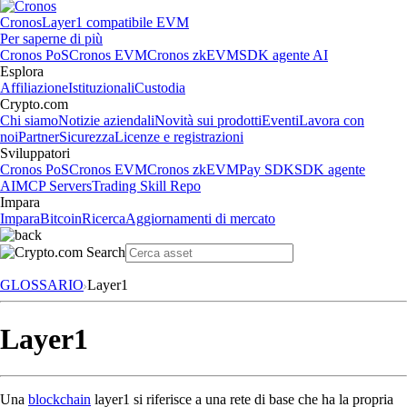
Cronos
Layer1 compatibile EVM
Per saperne di più
Cronos PoS
Cronos EVM
Cronos zkEVM
SDK agente AI
Esplora
Affiliazione
Istituzionali
Custodia
Crypto.com
Chi siamo
Notizie aziendali
Novità sui prodotti
Eventi
Lavora con
noi
Partner
Sicurezza
Licenze e registrazioni
Sviluppatori
Cronos PoS
Cronos EVM
Cronos zkEVM
Pay SDK
SDK agente
AI
MCP Servers
Trading Skill Repo
Impara
Impara
Bitcoin
Ricerca
Aggiornamenti di mercato
GLOSSARIO
Layer1
Layer1
Una
blockchain
layer1 si riferisce a una rete di base che ha la propria