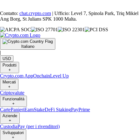
Contatto:
chat.crypto.com
| Ufficio: Level 7, Spinola Park, Triq Mikiel
Ang Borg, St Julians SPK 1000 Malta.
Italiano
|
USD
Prodotti
+
Crypto.com App
Onchain
Level Up
Mercati
+
Criptovalute
Funzionalità
+
Carte
Panieri
Earn
Stake
DeFi Staking
Pay
Prime
Aziende
+
Custodia
Pay (per i rivenditori)
Sviluppatori
+