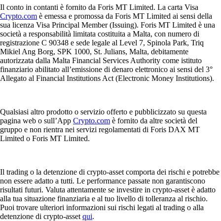
Il conto in contanti è fornito da Foris MT Limited. La carta Visa
Crypto.com
è emessa e promossa da Foris MT Limited ai sensi della
sua licenza Visa Principal Member (Issuing). Foris MT Limited è una
società a responsabilità limitata costituita a Malta, con numero di
registrazione C 90348 e sede legale al Level 7, Spinola Park, Triq
Mikiel Ang Borg, SPK 1000, St. Julians, Malta, debitamente
autorizzata dalla Malta Financial Services Authority come istituto
finanziario abilitato all’emissione di denaro elettronico ai sensi del 3°
Allegato al Financial Institutions Act (Electronic Money Institutions).
Qualsiasi altro prodotto o servizio offerto e pubblicizzato su questa
pagina web o sull’App
Crypto.com
è fornito da altre società del
gruppo e non rientra nei servizi regolamentati di Foris DAX MT
Limited o Foris MT Limited.
Il trading o la detenzione di crypto-asset comporta dei rischi e potrebbe
non essere adatto a tutti. Le performance passate non garantiscono
risultati futuri. Valuta attentamente se investire in crypto-asset è adatto
alla tua situazione finanziaria e al tuo livello di tolleranza al rischio.
Puoi trovare ulteriori informazioni sui rischi legati al trading o alla
detenzione di crypto-asset
qui
.