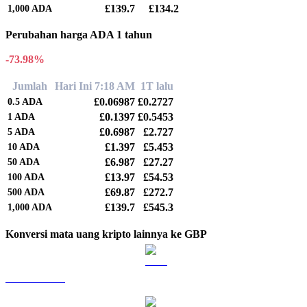
£139.7
£134.2
1,000
ADA
Perubahan harga ADA 1 tahun
-73.98%
Jumlah
Hari Ini 7:18 AM
1T lalu
£0.06987
£0.2727
0.5
ADA
£0.1397
£0.5453
1
ADA
£0.6987
£2.727
5
ADA
£1.397
£5.453
10
ADA
£6.987
£27.27
50
ADA
£13.97
£54.53
100
ADA
£69.87
£272.7
500
ADA
£139.7
£545.3
1,000
ADA
Konversi mata uang kripto lainnya ke GBP
BTC ke GBP