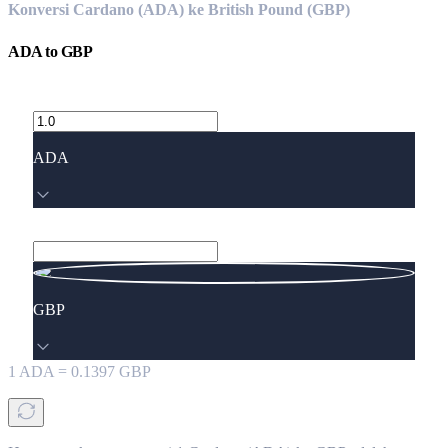
Konversi Cardano (ADA) ke British Pound (GBP)
ADA
to
GBP
ADA
GBP
1
ADA
=
0.1397
GBP