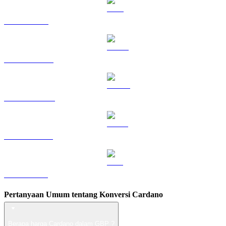
TRX ke GBP
HYPE ke GBP
DOGE ke GBP
USDS ke GBP
LEO ke GBP
Pertanyaan Umum tentang Konversi Cardano
Berapa harga Cardano dalam GBP ?