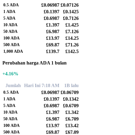
£0.06987
£0.07126
0.5
ADA
£0.1397
£0.1425
1
ADA
£0.6987
£0.7126
5
ADA
£1.397
£1.425
10
ADA
£6.987
£7.126
50
ADA
£13.97
£14.25
100
ADA
£69.87
£71.26
500
ADA
£139.7
£142.5
1,000
ADA
Perubahan harga ADA 1 bulan
+4.16%
Jumlah
Hari Ini 7:18 AM
1B lalu
£0.06987
£0.06709
0.5
ADA
£0.1397
£0.1342
1
ADA
£0.6987
£0.6709
5
ADA
£1.397
£1.342
10
ADA
£6.987
£6.709
50
ADA
£13.97
£13.42
100
ADA
£69.87
£67.09
500
ADA