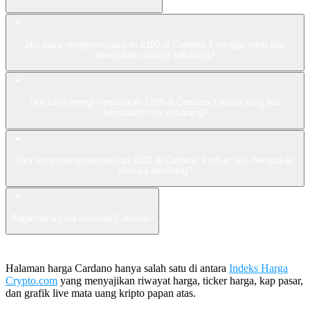
Jika saya menginvestasikan £100 di Cardano 1 minggu yang lalu,
berapakah nilainya sekarang?
Jika saya menginvestasikan £100 di Cardano 1 bulan yang lalu,
berapakah nilai sekarang?
Jika saya menginvestasikan £100 di Cardano 1 tahun lalu, berapakah
nilainya sekarang?
Bagaimana cara membeli Cardano?
Halaman harga Cardano hanya salah satu di antara
Indeks Harga
Crypto.com
yang menyajikan riwayat harga, ticker harga, kap pasar,
dan grafik live mata uang kripto papan atas.