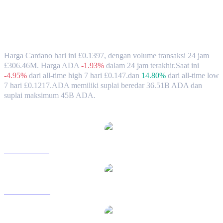
Nilai Tukar & Data Pasar Cardano
(ADA) ke GBP
Harga Cardano hari ini £0.1397, dengan volume transaksi 24 jam
£306.46M. Harga ADA
-1.93%
dalam 24 jam terakhir.
Saat ini
-4.95%
dari all-time high 7 hari £0.147.
dan
14.80%
dari all-time low
7 hari £0.1217.
ADA memiliki suplai beredar 36.51B ADA dan
suplai maksimum 45B ADA.
Pasangan konversi Cardano populer
ADA ke USD
ADA ke AUD