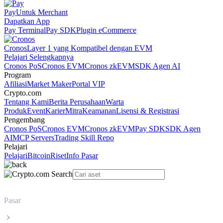
Pay
Untuk Merchant
Dapatkan App
Pay Terminal
Pay SDK
Plugin eCommerce
Cronos
Layer 1 yang Kompatibel dengan EVM
Pelajari Selengkapnya
Cronos PoS
Cronos EVM
Cronos zkEVM
SDK Agen AI
Program
Afiliasi
Market Maker
Portal VIP
Crypto.com
Tentang Kami
Berita Perusahaan
Warta
Produk
Event
Karier
Mitra
Keamanan
Lisensi & Registrasi
Pengembang
Cronos PoS
Cronos EVM
Cronos zkEVM
Pay SDK
SDK Agen
AI
MCP Servers
Trading Skill Repo
Pelajari
Pelajari
Bitcoin
Riset
Info Pasar
Pasar