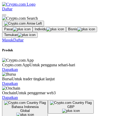
Daftar
Pasar
Individu
Bisnis
Temukan
Masuk
Daftar
Produk
Crypto.com App
Untuk pengguna sehari-hari
Dapatkan
Bursa
Untuk trader tingkat lanjut
Dapatkan
Onchain
Untuk penggemar web3
Dapatkan
Bahasa Indonesia
GBP
Global