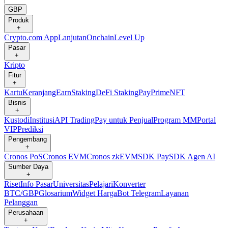
GBP
Produk
+
Crypto.com App
Lanjutan
Onchain
Level Up
Pasar
+
Kripto
Fitur
+
Kartu
Keranjang
Earn
Staking
DeFi Staking
Pay
Prime
NFT
Bisnis
+
Kustodi
Institusi
API Trading
Pay untuk Penjual
Program MM
Portal
VIP
Prediksi
Pengembang
+
Cronos PoS
Cronos EVM
Cronos zkEVM
SDK Pay
SDK Agen AI
Sumber Daya
+
Riset
Info Pasar
Universitas
Pelajari
Konverter
BTC/GBP
Glosarium
Widget Harga
Bot Telegram
Layanan
Pelanggan
Perusahaan
+