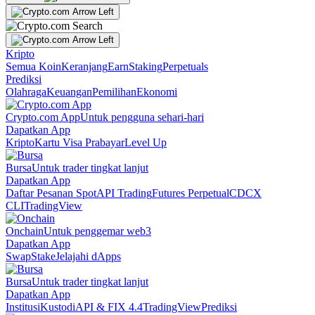
Kripto
Semua Koin
Keranjang
Earn
Staking
Perpetuals
Prediksi
Olahraga
Keuangan
Pemilihan
Ekonomi
Crypto.com App
Untuk pengguna sehari-hari
Dapatkan App
Kripto
Kartu Visa Prabayar
Level Up
Bursa
Untuk trader tingkat lanjut
Dapatkan App
Daftar Pesanan Spot
API Trading
Futures Perpetual
CDCX
CLI
TradingView
Onchain
Untuk penggemar web3
Dapatkan App
Swap
Stake
Jelajahi dApps
Bursa
Untuk trader tingkat lanjut
Dapatkan App
Institusi
Kustodi
API & FIX 4.4
TradingView
Prediksi