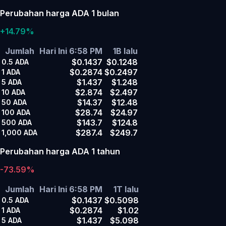
Perubahan harga ADA 1 bulan
+14.79%
Jumlah
Hari Ini 6:58 PM
1B lalu
$0.1437
$0.1248
0.5
ADA
$0.2874
$0.2497
1
ADA
$1.437
$1.248
5
ADA
$2.874
$2.497
10
ADA
$14.37
$12.48
50
ADA
$28.74
$24.97
100
ADA
$143.7
$124.8
500
ADA
$287.4
$249.7
1,000
ADA
Perubahan harga ADA 1 tahun
-73.59%
Jumlah
Hari Ini 6:58 PM
1T lalu
$0.1437
$0.5098
0.5
ADA
$0.2874
$1.02
1
ADA
$1.437
$5.098
5
ADA