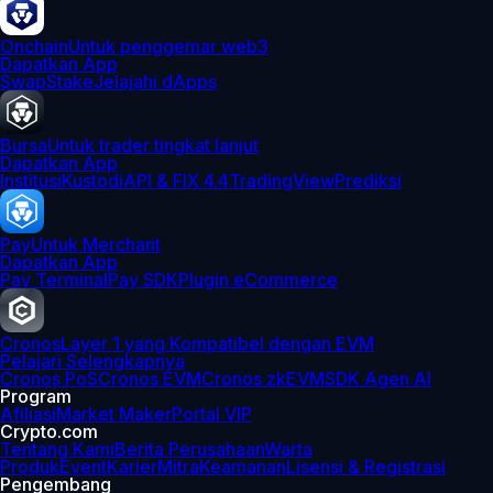
Onchain
Untuk penggemar web3
Dapatkan App
Swap
Stake
Jelajahi dApps
Bursa
Untuk trader tingkat lanjut
Dapatkan App
Institusi
Kustodi
API & FIX 4.4
TradingView
Prediksi
Pay
Untuk Merchant
Dapatkan App
Pay Terminal
Pay SDK
Plugin eCommerce
Cronos
Layer 1 yang Kompatibel dengan EVM
Pelajari Selengkapnya
Cronos PoS
Cronos EVM
Cronos zkEVM
SDK Agen AI
Program
Afiliasi
Market Maker
Portal VIP
Crypto.com
Tentang Kami
Berita Perusahaan
Warta
Produk
Event
Karier
Mitra
Keamanan
Lisensi & Registrasi
Pengembang