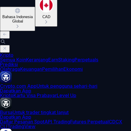
Bahasa Indonesia
CAD
Global
Kripto
Semua Koin
Keranjang
Earn
Staking
Perpetuals
Prediksi
Olahraga
Keuangan
Pemilihan
Ekonomi
Crypto.com App
Untuk pengguna sehari-hari
Dapatkan App
Kripto
Kartu Visa Prabayar
Level Up
Bursa
Untuk trader tingkat lanjut
Dapatkan App
Daftar Pesanan Spot
API Trading
Futures Perpetual
CDCX
CLI
TradingView