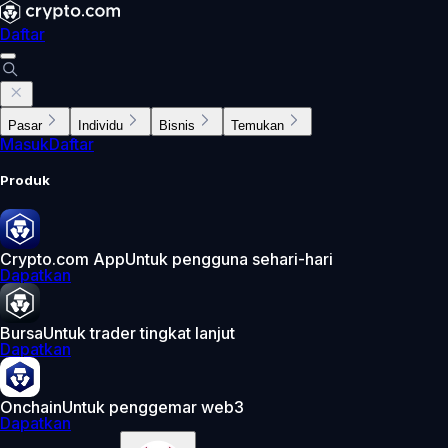
Daftar
Pasar
Individu
Bisnis
Temukan
Masuk
Daftar
Produk
Crypto.com App
Untuk pengguna sehari-hari
Dapatkan
Bursa
Untuk trader tingkat lanjut
Dapatkan
Onchain
Untuk penggemar web3
Dapatkan