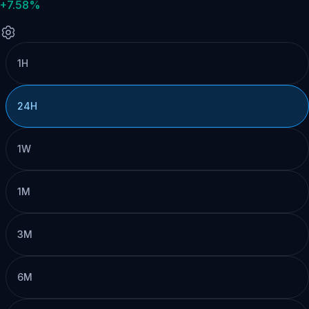
+7.58%
1H
24H
1W
1M
3M
6M