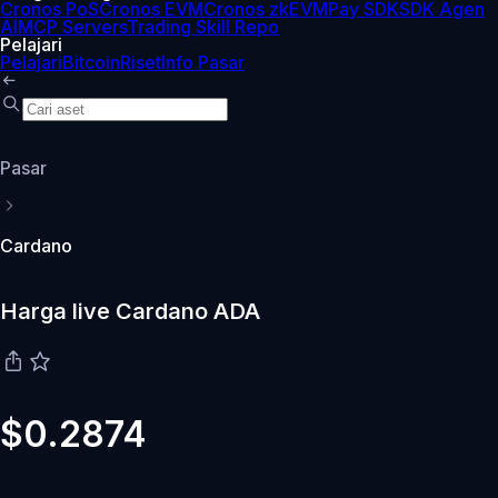
Cronos PoS
Cronos EVM
Cronos zkEVM
Pay SDK
SDK Agen
AI
MCP Servers
Trading Skill Repo
Pelajari
Pelajari
Bitcoin
Riset
Info Pasar
Pasar
Cardano
Harga live Cardano ADA
$0.2874