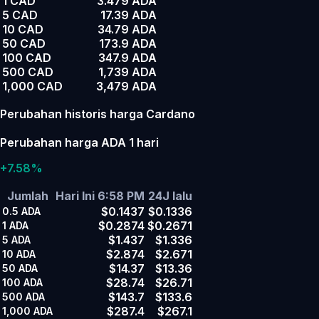
1 CAD
3.479 ADA
5 CAD
17.39 ADA
10 CAD
34.79 ADA
50 CAD
173.9 ADA
100 CAD
347.9 ADA
500 CAD
1,739 ADA
1,000 CAD
3,479 ADA
Perubahan historis harga Cardano
Perubahan harga ADA 1 hari
+7.58%
Jumlah
Hari Ini 6:58 PM
24J lalu
$0.1437
$0.1336
0.5
ADA
$0.2874
$0.2671
1
ADA
$1.437
$1.336
5
ADA
$2.874
$2.671
10
ADA
$14.37
$13.36
50
ADA
$28.74
$26.71
100
ADA
$143.7
$133.6
500
ADA
$287.4
$267.1
1,000
ADA