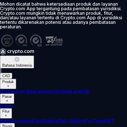
Mohon dicatat bahwa ketersediaan produk dan layanan
Crypto.com App tergantung pada pembatasan yurisdiksi.
Crypto.com mungkin tidak menawarkan produk, fitur,
dan/atau layanan tertentu di Crypto.com App di yursidiksi
tertentu dikarenakan potensi atau adanya pembatasan
peraturan.
Bahasa Indonesia
|
CAD
Produk
+
Crypto.com App
Lanjutan
Onchain
Level Up
Pasar
+
Kripto
Fitur
+
Kartu
Keranjang
Earn
Staking
DeFi Staking
Pay
Prime
NFT
Bisnis