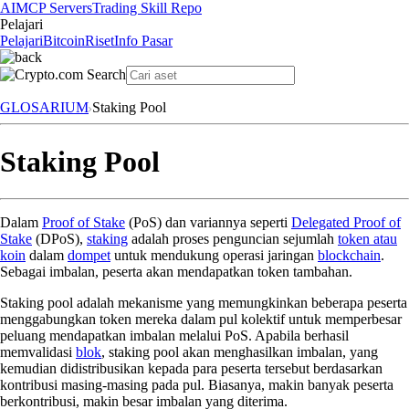
AI
MCP Servers
Trading Skill Repo
Pelajari
Pelajari
Bitcoin
Riset
Info Pasar
GLOSARIUM
Staking Pool
Staking Pool
Dalam
Proof of Stake
(PoS) dan variannya seperti
Delegated Proof of
Stake
(DPoS),
staking
adalah proses penguncian sejumlah
token atau
koin
dalam
dompet
untuk mendukung operasi jaringan
blockchain
.
Sebagai imbalan, peserta akan mendapatkan token tambahan.
Staking pool adalah mekanisme yang memungkinkan beberapa peserta
menggabungkan token mereka dalam pul kolektif untuk memperbesar
peluang mendapatkan imbalan melalui PoS. Apabila berhasil
memvalidasi
blok
, staking pool akan menghasilkan imbalan, yang
kemudian didistribusikan kepada para peserta tersebut berdasarkan
kontribusi masing-masing pada pul. Biasanya, makin banyak peserta
berkontribusi, makin besar imbalan yang diterima.