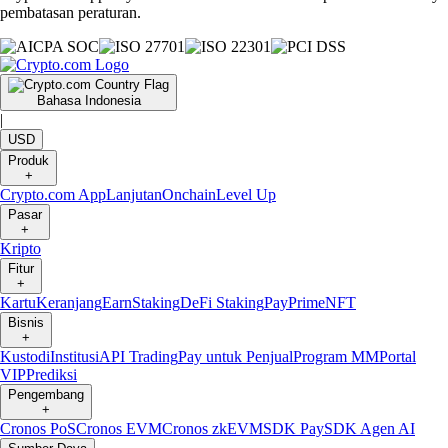
pembatasan peraturan.
Bahasa Indonesia
|
USD
Produk
+
Crypto.com App
Lanjutan
Onchain
Level Up
Pasar
+
Kripto
Fitur
+
Kartu
Keranjang
Earn
Staking
DeFi Staking
Pay
Prime
NFT
Bisnis
+
Kustodi
Institusi
API Trading
Pay untuk Penjual
Program MM
Portal
VIP
Prediksi
Pengembang
+
Cronos PoS
Cronos EVM
Cronos zkEVM
SDK Pay
SDK Agen AI