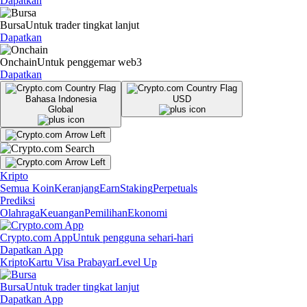
Dapatkan
Bursa
Untuk trader tingkat lanjut
Dapatkan
Onchain
Untuk penggemar web3
Dapatkan
Bahasa Indonesia
USD
Global
Kripto
Semua Koin
Keranjang
Earn
Staking
Perpetuals
Prediksi
Olahraga
Keuangan
Pemilihan
Ekonomi
Crypto.com App
Untuk pengguna sehari-hari
Dapatkan App
Kripto
Kartu Visa Prabayar
Level Up
Bursa
Untuk trader tingkat lanjut
Dapatkan App