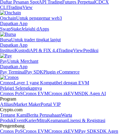
Daftar Pesanan Spot
API Trading
Futures Perpetual
CDCX
CLI
TradingView
Onchain
Untuk penggemar web3
Dapatkan App
Swap
Stake
Jelajahi dApps
Bursa
Untuk trader tingkat lanjut
Dapatkan App
Institusi
Kustodi
API & FIX 4.4
TradingView
Prediksi
Pay
Untuk Merchant
Dapatkan App
Pay Terminal
Pay SDK
Plugin eCommerce
Cronos
Layer 1 yang Kompatibel dengan EVM
Pelajari Selengkapnya
Cronos PoS
Cronos EVM
Cronos zkEVM
SDK Agen AI
Program
Afiliasi
Market Maker
Portal VIP
Crypto.com
Tentang Kami
Berita Perusahaan
Warta
Produk
Event
Karier
Mitra
Keamanan
Lisensi & Registrasi
Pengembang
Cronos PoS
Cronos EVM
Cronos zkEVM
Pay SDK
SDK Agen