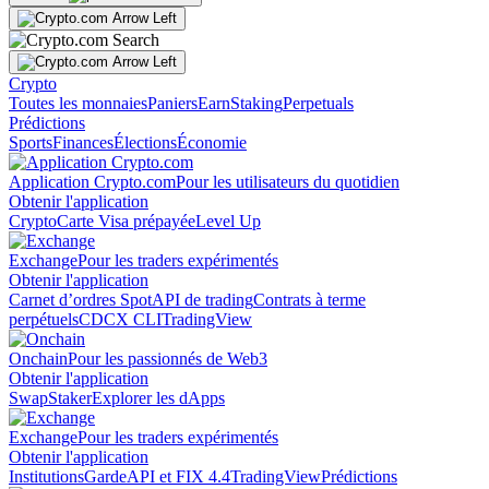
Crypto
Toutes les monnaies
Paniers
Earn
Staking
Perpetuals
Prédictions
Sports
Finances
Élections
Économie
Application Crypto.com
Pour les utilisateurs du quotidien
Obtenir l'application
Crypto
Carte Visa prépayée
Level Up
Exchange
Pour les traders expérimentés
Obtenir l'application
Carnet d’ordres Spot
API de trading
Contrats à terme
perpétuels
CDCX CLI
TradingView
Onchain
Pour les passionnés de Web3
Obtenir l'application
Swap
Staker
Explorer les dApps
Exchange
Pour les traders expérimentés
Obtenir l'application
Institutions
Garde
API et FIX 4.4
TradingView
Prédictions