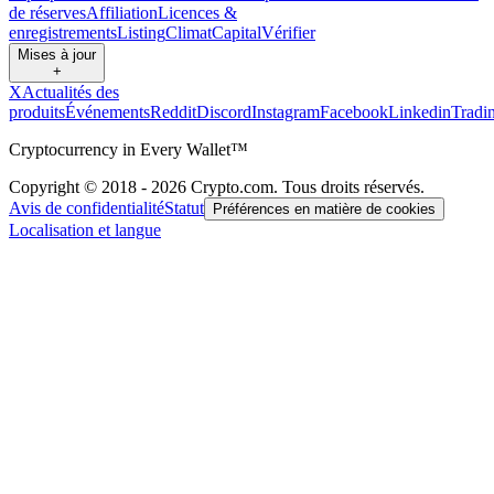
de réserves
Affiliation
Licences &
enregistrements
Listing
Climat
Capital
Vérifier
Mises à jour
+
X
Actualités des
produits
Événements
Reddit
Discord
Instagram
Facebook
Linkedin
Tradi
Cryptocurrency in Every Wallet™
Copyright © 2018 - 2026 Crypto.com. Tous droits réservés.
Avis de confidentialité
Statut
Préférences en matière de cookies
Localisation et langue