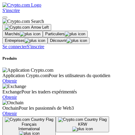
S'inscrire
Marchés
Particuliers
Entreprises
Découvrir
Se connecter
S'inscrire
Produits
Application Crypto.com
Pour les utilisateurs du quotidien
Obtenir
Exchange
Pour les traders expérimentés
Obtenir
Onchain
Pour les passionnés de Web3
Obtenir
Français
KRW
International