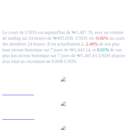
USDS (USDS) en KRW Taux de change et
données du marché
Le cours de USDS est aujourd'hui de ₩1,407.70, avec un volume
de trading sur 24 heures de ₩405.65B. USDS est
-0.66%
au cours
des dernières 24 heures.
Il est actuellement à
-2.46%
de son plus
haut niveau historique sur 7 jours de ₩1,443.14,
et
0.01%
de son
plus bas niveau historique sur 7 jours de ₩1,407.61.
USDS dispose
d'un total en circulation de 9.86B USDS.
paires de conversion populaires USDS
USDS vers USD
USDS vers AUD