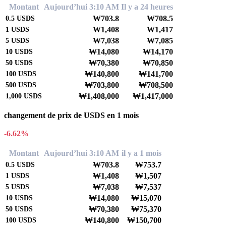
Montant
Aujourd’hui 3:10 AM
Il y a 24 heures
₩703.8
₩708.5
0.5
USDS
₩1,408
₩1,417
1
USDS
₩7,038
₩7,085
5
USDS
₩14,080
₩14,170
10
USDS
₩70,380
₩70,850
50
USDS
₩140,800
₩141,700
100
USDS
₩703,800
₩708,500
500
USDS
₩1,408,000
₩1,417,000
1,000
USDS
changement de prix de USDS en 1 mois
-6.62%
Montant
Aujourd’hui 3:10 AM
il y a 1 mois
₩703.8
₩753.7
0.5
USDS
₩1,408
₩1,507
1
USDS
₩7,038
₩7,537
5
USDS
₩14,080
₩15,070
10
USDS
₩70,380
₩75,370
50
USDS
₩140,800
₩150,700
100
USDS