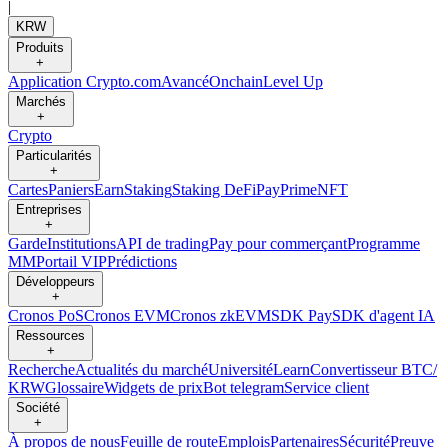
|
KRW
Produits
+
Application Crypto.com
Avancé
Onchain
Level Up
Marchés
+
Crypto
Particularités
+
Cartes
Paniers
Earn
Staking
Staking DeFi
Pay
Prime
NFT
Entreprises
+
Garde
Institutions
API de trading
Pay pour commerçant
Programme
MM
Portail VIP
Prédictions
Développeurs
+
Cronos PoS
Cronos EVM
Cronos zkEVM
SDK Pay
SDK d'agent IA
Ressources
+
Recherche
Actualités du marché
Université
Learn
Convertisseur BTC/
KRW
Glossaire
Widgets de prix
Bot telegram
Service client
Société
+
À propos de nous
Feuille de route
Emplois
Partenaires
Sécurité
Preuve