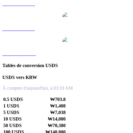
USDS vers RUB
USDS vers SGD
USDS vers TWD
Tables de conversion USDS
USDS vers KRW
À compter d'aujourd'hui, à 03:10 AM
0.5 USDS
₩703.8
1 USDS
₩1,408
5 USDS
₩7,038
10 USDS
₩14,080
50 USDS
₩70,380
100 USDS
₩140,800