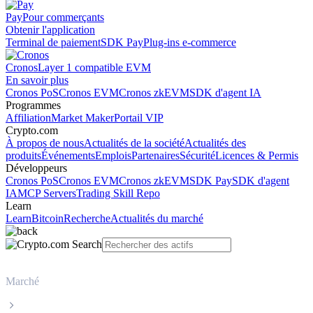
Pay
Pour commerçants
Obtenir l'application
Terminal de paiement
SDK Pay
Plug-ins e-commerce
Cronos
Layer 1 compatible EVM
En savoir plus
Cronos PoS
Cronos EVM
Cronos zkEVM
SDK d'agent IA
Programmes
Affiliation
Market Maker
Portail VIP
Crypto.com
À propos de nous
Actualités de la société
Actualités des
produits
Événements
Emplois
Partenaires
Sécurité
Licences & Permis
Développeurs
Cronos PoS
Cronos EVM
Cronos zkEVM
SDK Pay
SDK d'agent
IA
MCP Servers
Trading Skill Repo
Learn
Learn
Bitcoin
Recherche
Actualités du marché
Marché