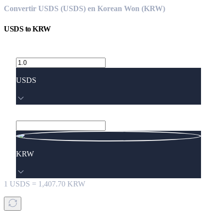
Convertir USDS (USDS) en Korean Won (KRW)
USDS
to
KRW
USDS
KRW
1
USDS
=
1,407.70
KRW