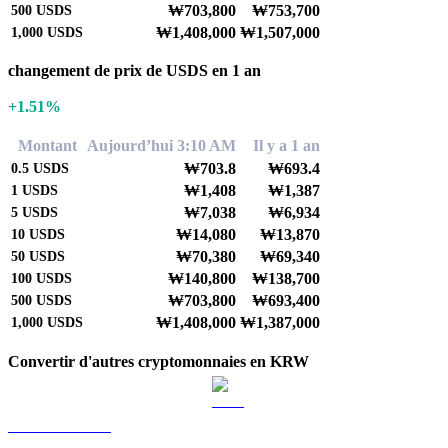
₩703,800
₩753,700
500
USDS
₩1,408,000
₩1,507,000
1,000
USDS
changement de prix de USDS en 1 an
+1.51%
Montant
Aujourd’hui 3:10 AM
Il y a 1 an
₩703.8
₩693.4
0.5
USDS
₩1,408
₩1,387
1
USDS
₩7,038
₩6,934
5
USDS
₩14,080
₩13,870
10
USDS
₩70,380
₩69,340
50
USDS
₩140,800
₩138,700
100
USDS
₩703,800
₩693,400
500
USDS
₩1,408,000
₩1,387,000
1,000
USDS
Convertir d'autres cryptomonnaies en KRW
BTC vers KRW