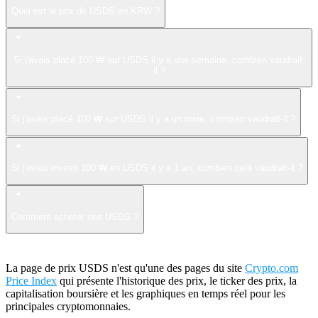
Quel est le prix de USDS en KRW ?
Si j'avais placé 100 ₩ sur USDS il y a une semaine, combien vaudrait-
il ?
Si j'avais placé 100 ₩ sur USDS il y a un mois, combien vaudrait-il ?
Si j'avais investi 100 ₩ en USDS il y a 1 an, combien cela vaudrait-il ?
Comment acheter des USDS ?
La page de prix USDS n'est qu'une des pages du site
Crypto.com
Price Index
qui présente l'historique des prix, le ticker des prix, la
capitalisation boursière et les graphiques en temps réel pour les
principales cryptomonnaies.