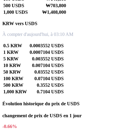
500 USDS
₩703,800
1,000 USDS
₩1,408,000
KRW vers USDS
À compter d'aujourd'hui, à 03:10 AM
0.5 KRW
0.0003552 USDS
1 KRW
0.0007104 USDS
5 KRW
0.003552 USDS
10 KRW
0.007104 USDS
50 KRW
0.03552 USDS
100 KRW
0.07104 USDS
500 KRW
0.3552 USDS
1,000 KRW
0.7104 USDS
Évolution historique du prix de USDS
changement de prix de USDS en 1 jour
-0.66%