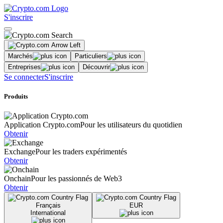
S'inscrire
Marchés
Particuliers
Entreprises
Découvrir
Se connecter
S'inscrire
Produits
Application Crypto.com
Pour les utilisateurs du quotidien
Obtenir
Exchange
Pour les traders expérimentés
Obtenir
Onchain
Pour les passionnés de Web3
Obtenir
Français
EUR
International