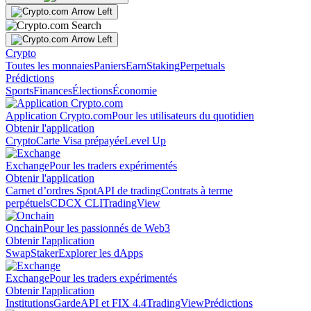
Crypto
Toutes les monnaies
Paniers
Earn
Staking
Perpetuals
Prédictions
Sports
Finances
Élections
Économie
Application Crypto.com
Pour les utilisateurs du quotidien
Obtenir l'application
Crypto
Carte Visa prépayée
Level Up
Exchange
Pour les traders expérimentés
Obtenir l'application
Carnet d’ordres Spot
API de trading
Contrats à terme
perpétuels
CDCX CLI
TradingView
Onchain
Pour les passionnés de Web3
Obtenir l'application
Swap
Staker
Explorer les dApps
Exchange
Pour les traders expérimentés
Obtenir l'application
Institutions
Garde
API et FIX 4.4
TradingView
Prédictions