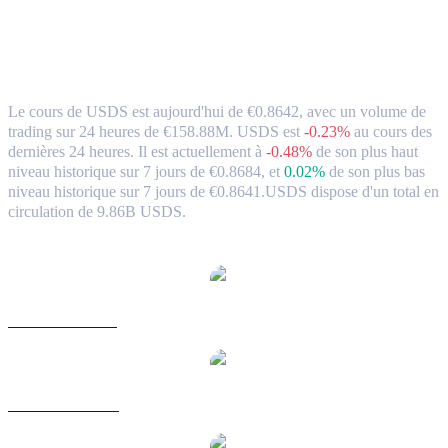
USDS (USDS) en EUR Taux de change et
données du marché
Le cours de USDS est aujourd'hui de €0.8642, avec un volume de
trading sur 24 heures de €158.88M. USDS est
-0.23%
au cours des
dernières 24 heures.
Il est actuellement à
-0.48%
de son plus haut
niveau historique sur 7 jours de €0.8684,
et
0.02%
de son plus bas
niveau historique sur 7 jours de €0.8641.
USDS dispose d'un total en
circulation de 9.86B USDS.
paires de conversion populaires USDS
USDS vers USD
USDS vers AUD