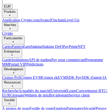
|
EUR
Produits
+
Application Crypto.com
Avancé
Onchain
Level Up
Marchés
+
Crypto
Particularités
+
Cartes
Paniers
Earn
Staking
Staking DeFi
Pay
Prime
NFT
Entreprises
+
Garde
Institutions
API de trading
Pay pour commerçant
Programme
MM
Portail VIP
Prédictions
Développeurs
+
Cronos PoS
Cronos EVM
Cronos zkEVM
SDK Pay
SDK d'agent IA
Ressources
+
Recherche
Actualités du marché
Université
Learn
Convertisseur BTC/
EUR
Glossaire
Widgets de prix
Bot telegram
Service client
Société
+
À propos de nous
Feuille de route
Emplois
Partenaires
Sécurité
Preuve