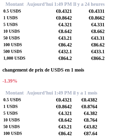
Montant
Aujourd’hui 1:49 PM
Il y a 24 heures
€0.4321
€0.4331
0.5
USDS
€0.8642
€0.8662
1
USDS
€4.321
€4.331
5
USDS
€8.642
€8.662
10
USDS
€43.21
€43.31
50
USDS
€86.42
€86.62
100
USDS
€432.1
€433.1
500
USDS
€864.2
€866.2
1,000
USDS
changement de prix de USDS en 1 mois
-1.39%
Montant
Aujourd’hui 1:49 PM
il y a 1 mois
€0.4321
€0.4382
0.5
USDS
€0.8642
€0.8764
1
USDS
€4.321
€4.382
5
USDS
€8.642
€8.764
10
USDS
€43.21
€43.82
50
USDS
€86.42
€87.64
100
USDS