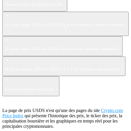
Quel est le prix de USDS en EUR ?
Si j'avais placé 100 € sur USDS il y a une semaine, combien vaudrait-il
?
Si j'avais placé 100 € sur USDS il y a un mois, combien vaudrait-il ?
Si j'avais investi 100 € en USDS il y a 1 an, combien cela vaudrait-il ?
Comment acheter des USDS ?
La page de prix USDS n'est qu'une des pages du site
Crypto.com
Price Index
qui présente l'historique des prix, le ticker des prix, la
capitalisation boursière et les graphiques en temps réel pour les
principales cryptomonnaies.