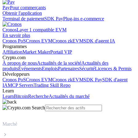
Pay
Pour commerçants
Obtenir l'application
Terminal de paiement
SDK Pay
Plug-ins e-commerce
Cronos
Layer 1 compatible EVM
En savoir plus
Cronos PoS
Cronos EVM
Cronos zkEVM
SDK d'agent IA
Programmes
Affiliation
Market Maker
Portail VIP
Crypto.com
À propos de nous
Actualités de la société
Actualités des
produits
Événements
Emplois
Partenaires
Sécurité
Licences & Permis
Développeurs
Cronos PoS
Cronos EVM
Cronos zkEVM
SDK Pay
SDK d'agent
IA
MCP Servers
Trading Skill Repo
Learn
Learn
Bitcoin
Recherche
Actualités du marché
Marché