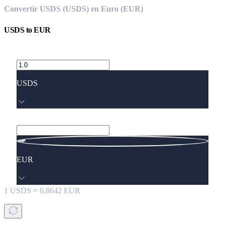
Convertir USDS (USDS) en Euro (EUR)
USDS
to
EUR
USDS
EUR
1
USDS
=
0.8642
EUR