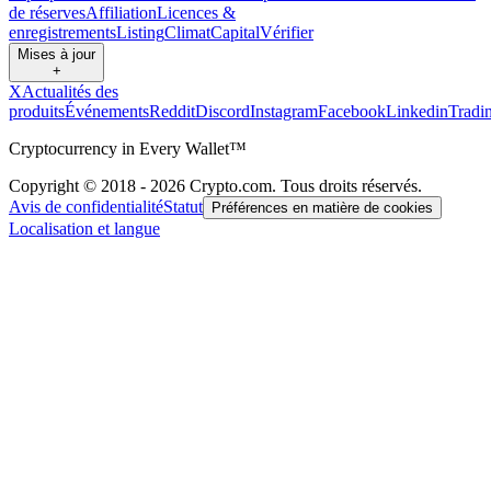
de réserves
Affiliation
Licences &
enregistrements
Listing
Climat
Capital
Vérifier
Mises à jour
+
X
Actualités des
produits
Événements
Reddit
Discord
Instagram
Facebook
Linkedin
Tradi
Cryptocurrency in Every Wallet™
Copyright © 2018 - 2026 Crypto.com. Tous droits réservés.
Avis de confidentialité
Statut
Préférences en matière de cookies
Localisation et langue