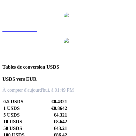
USDS vers SGD
USDS vers TWD
USDS vers KRW
Tables de conversion USDS
USDS vers EUR
À compter d'aujourd'hui, à 01:49 PM
0.5 USDS
€0.4321
1 USDS
€0.8642
5 USDS
€4.321
10 USDS
€8.642
50 USDS
€43.21
100 USDS
€86.42