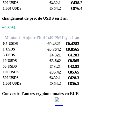
€432.1
€438.2
500
USDS
€864.2
€876.4
1,000
USDS
changement de prix de USDS en 1 an
+0.89%
Montant
Aujourd’hui 1:49 PM
Il y a 1 an
€0.4321
€0.4283
0.5
USDS
€0.8642
€0.8565
1
USDS
€4.321
€4.283
5
USDS
€8.642
€8.565
10
USDS
€43.21
€42.83
50
USDS
€86.42
€85.65
100
USDS
€432.1
€428.3
500
USDS
€864.2
€856.5
1,000
USDS
Convertir d'autres cryptomonnaies en EUR
BTC vers EUR