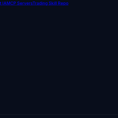
t IA
MCP Servers
Trading Skill Repo