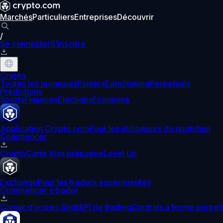
Marchés
Particuliers
Entreprises
Découvrir
/
Se connecter
S'inscrire
Crypto
Toutes les monnaies
Paniers
Earn
Staking
Perpetuals
Prédictions
Sports
Finances
Élections
Économie
Application Crypto.com
Pour les utilisateurs du quotidien
Commencer
Crypto
Carte Visa prépayée
Level Up
Exchange
Pour les traders expérimentés
Commencer à trader
Carnet d’ordres Spot
API de trading
Contrats à terme perpét