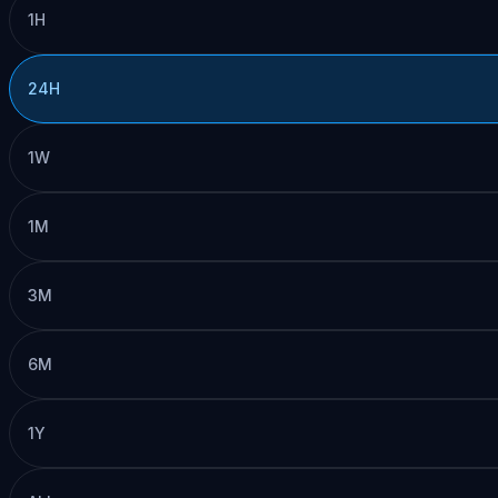
1H
24H
1W
1M
3M
6M
1Y