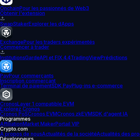
Onchain
Pour les passionnés de Web3
Obtenir l'extension
Swap
Staker
Explorer les dApps
Exchange
Pour les traders expérimentés
Commencer à trader
Institutions
Garde
API et FIX 4.4
TradingView
Prédictions
Pay
Pour commerçants
Inscription commerçant
Terminal de paiement
SDK Pay
Plug-ins e-commerce
Cronos
Layer 1 compatible EVM
Explorez Cronos
Cronos PoS
Cronos EVM
Cronos zkEVM
SDK d'agent IA
Programmes
Affiliation
Market Maker
Portail VIP
Crypto.com
À propos de nous
Actualités de la société
Actualités des pro
Développeurs