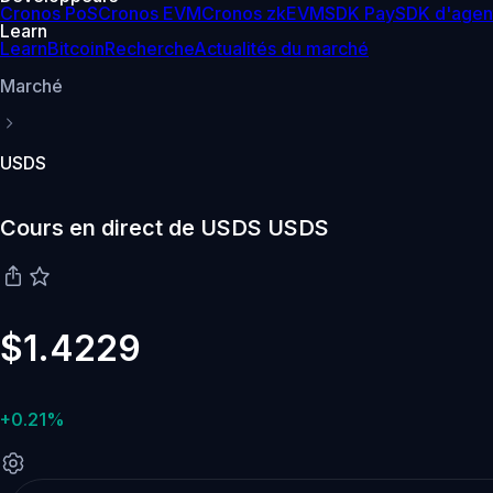
Cronos PoS
Cronos EVM
Cronos zkEVM
SDK Pay
SDK d'agen
Learn
Learn
Bitcoin
Recherche
Actualités du marché
Marché
USDS
Cours en direct de USDS USDS
$1.4229
+0.21%