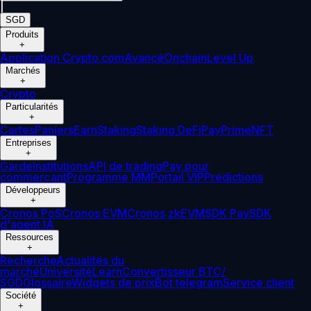
|
SGD
Produits
+
Application Crypto.com
Avancé
Onchain
Level Up
Marchés
+
Crypto
Particularités
+
Cartes
Paniers
Earn
Staking
Staking DeFi
Pay
Prime
NFT
Entreprises
+
Garde
Institutions
API de trading
Pay pour
commerçant
Programme MM
Portail VIP
Prédictions
Développeurs
+
Cronos PoS
Cronos EVM
Cronos zkEVM
SDK Pay
SDK
d'agent IA
Ressources
+
Recherche
Actualités du
marché
Université
Learn
Convertisseur BTC/
SGD
Glossaire
Widgets de prix
Bot telegram
Service client
Société
+