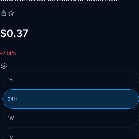
$0.37
-2.14%
1H
24H
1W
1M