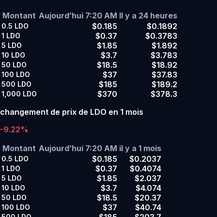
Montant
Aujourd’hui 7:20 AM
Il y a 24 heures
$0.185
$0.1892
0.5
LDO
$0.37
$0.3783
1
LDO
$1.85
$1.892
5
LDO
$3.7
$3.783
10
LDO
$18.5
$18.92
50
LDO
$37
$37.83
100
LDO
$185
$189.2
500
LDO
$370
$378.3
1,000
LDO
changement de prix de LDO en 1 mois
-9.22%
Montant
Aujourd’hui 7:20 AM
il y a 1 mois
$0.185
$0.2037
0.5
LDO
$0.37
$0.4074
1
LDO
$1.85
$2.037
5
LDO
$3.7
$4.074
10
LDO
$18.5
$20.37
50
LDO
$37
$40.74
100
LDO
$185
$203.7
500
LDO