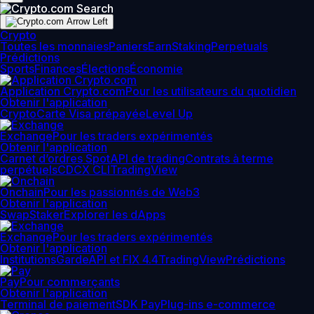
Crypto
Toutes les monnaies
Paniers
Earn
Staking
Perpetuals
Prédictions
Sports
Finances
Élections
Économie
Application Crypto.com
Pour les utilisateurs du quotidien
Obtenir l'application
Crypto
Carte Visa prépayée
Level Up
Exchange
Pour les traders expérimentés
Obtenir l'application
Carnet d’ordres Spot
API de trading
Contrats à terme
perpétuels
CDCX CLI
TradingView
Onchain
Pour les passionnés de Web3
Obtenir l'application
Swap
Staker
Explorer les dApps
Exchange
Pour les traders expérimentés
Obtenir l'application
Institutions
Garde
API et FIX 4.4
TradingView
Prédictions
Pay
Pour commerçants
Obtenir l'application
Terminal de paiement
SDK Pay
Plug-ins e-commerce