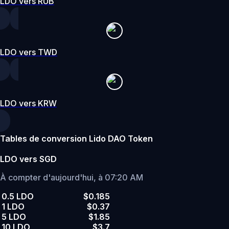
LDO vers RUB
LDO vers TWD
LDO vers KRW
Tables de conversion Lido DAO Token
LDO vers SGD
À compter d'aujourd'hui, à 07:20 AM
0.5 LDO
$0.185
1 LDO
$0.37
5 LDO
$1.85
10 LDO
$3.7