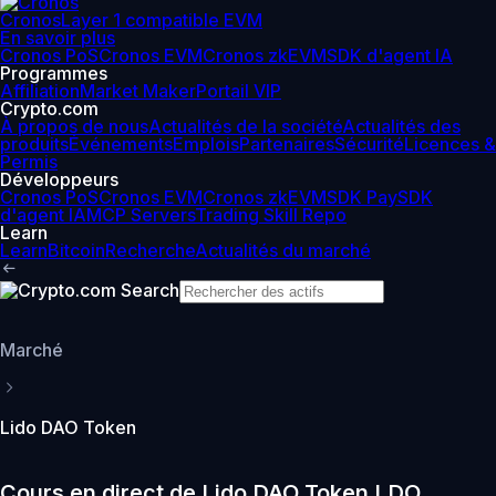
Cronos
Layer 1 compatible EVM
En savoir plus
Cronos PoS
Cronos EVM
Cronos zkEVM
SDK d'agent IA
Programmes
Affiliation
Market Maker
Portail VIP
Crypto.com
À propos de nous
Actualités de la société
Actualités des
produits
Événements
Emplois
Partenaires
Sécurité
Licences &
Permis
Développeurs
Cronos PoS
Cronos EVM
Cronos zkEVM
SDK Pay
SDK
d'agent IA
MCP Servers
Trading Skill Repo
Learn
Learn
Bitcoin
Recherche
Actualités du marché
Marché
Lido DAO Token
Cours en direct de Lido DAO Token LDO