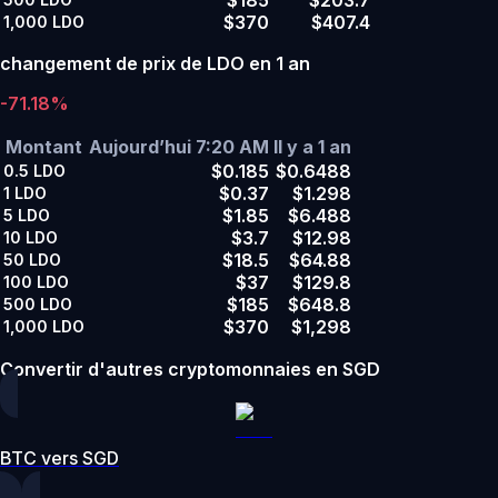
$370
$407.4
1,000
LDO
changement de prix de LDO en 1 an
-71.18%
Montant
Aujourd’hui 7:20 AM
Il y a 1 an
$0.185
$0.6488
0.5
LDO
$0.37
$1.298
1
LDO
$1.85
$6.488
5
LDO
$3.7
$12.98
10
LDO
$18.5
$64.88
50
LDO
$37
$129.8
100
LDO
$185
$648.8
500
LDO
$370
$1,298
1,000
LDO
Convertir d'autres cryptomonnaies en SGD
BTC vers SGD