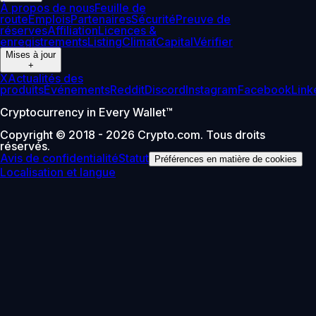
À propos de nous
Feuille de
route
Emplois
Partenaires
Sécurité
Preuve de
réserves
Affiliation
Licences &
enregistrements
Listing
Climat
Capital
Vérifier
Mises à jour
+
X
Actualités des
produits
Événements
Reddit
Discord
Instagram
Facebook
Link
Cryptocurrency in Every Wallet™
Copyright © 2018 - 2026 Crypto.com. Tous droits
réservés.
Avis de confidentialité
Statut
Préférences en matière de cookies
Localisation et langue