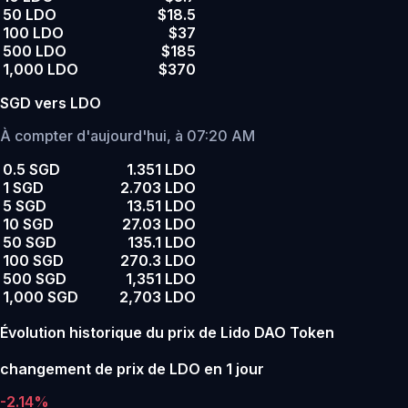
50 LDO
$18.5
100 LDO
$37
500 LDO
$185
1,000 LDO
$370
SGD vers LDO
À compter d'aujourd'hui, à 07:20 AM
0.5 SGD
1.351 LDO
1 SGD
2.703 LDO
5 SGD
13.51 LDO
10 SGD
27.03 LDO
50 SGD
135.1 LDO
100 SGD
270.3 LDO
500 SGD
1,351 LDO
1,000 SGD
2,703 LDO
Évolution historique du prix de Lido DAO Token
changement de prix de LDO en 1 jour
-2.14%