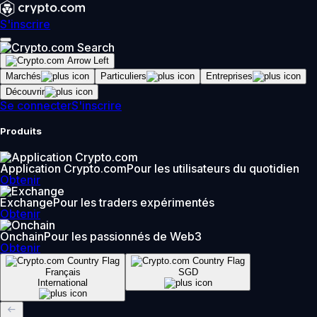
S'inscrire
Marchés
Particuliers
Entreprises
Découvrir
Se connecter
S'inscrire
Produits
Application Crypto.com
Pour les utilisateurs du quotidien
Obtenir
Exchange
Pour les traders expérimentés
Obtenir
Onchain
Pour les passionnés de Web3
Obtenir
Français
SGD
International