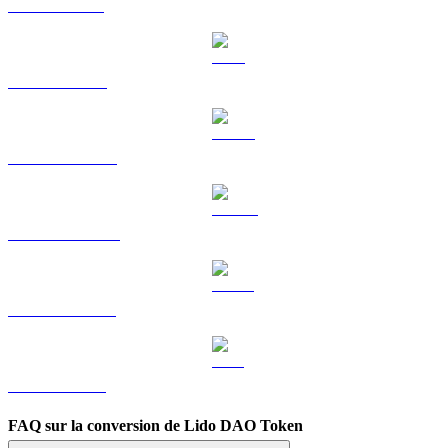
SOL vers GBP
TRX vers GBP
HYPE vers GBP
DOGE vers GBP
USDS vers GBP
LEO vers GBP
FAQ sur la conversion de Lido DAO Token