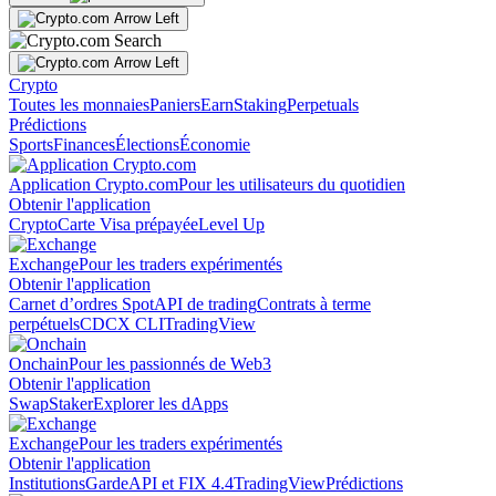
Crypto
Toutes les monnaies
Paniers
Earn
Staking
Perpetuals
Prédictions
Sports
Finances
Élections
Économie
Application Crypto.com
Pour les utilisateurs du quotidien
Obtenir l'application
Crypto
Carte Visa prépayée
Level Up
Exchange
Pour les traders expérimentés
Obtenir l'application
Carnet d’ordres Spot
API de trading
Contrats à terme
perpétuels
CDCX CLI
TradingView
Onchain
Pour les passionnés de Web3
Obtenir l'application
Swap
Staker
Explorer les dApps
Exchange
Pour les traders expérimentés
Obtenir l'application
Institutions
Garde
API et FIX 4.4
TradingView
Prédictions