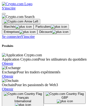
S'inscrire
Marchés
Particuliers
Entreprises
Découvrir
Se connecter
S'inscrire
Produits
Application Crypto.com
Pour les utilisateurs du quotidien
Obtenir
Exchange
Pour les traders expérimentés
Obtenir
Onchain
Pour les passionnés de Web3
Obtenir
Français
GBP
International