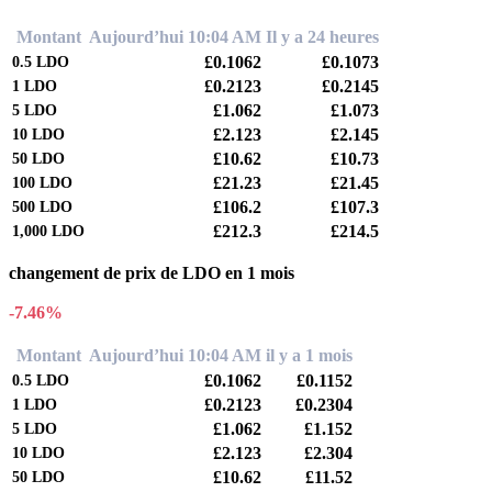
Montant
Aujourd’hui 10:04 AM
Il y a 24 heures
£0.1062
£0.1073
0.5
LDO
£0.2123
£0.2145
1
LDO
£1.062
£1.073
5
LDO
£2.123
£2.145
10
LDO
£10.62
£10.73
50
LDO
£21.23
£21.45
100
LDO
£106.2
£107.3
500
LDO
£212.3
£214.5
1,000
LDO
changement de prix de LDO en 1 mois
-7.46%
Montant
Aujourd’hui 10:04 AM
il y a 1 mois
£0.1062
£0.1152
0.5
LDO
£0.2123
£0.2304
1
LDO
£1.062
£1.152
5
LDO
£2.123
£2.304
10
LDO
£10.62
£11.52
50
LDO