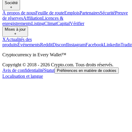
Société
+
À propos de nous
Feuille de route
Emplois
Partenaires
Sécurité
Preuve
de réserves
Affiliation
Licences &
enregistrements
Listing
Climat
Capital
Vérifier
Mises à jour
+
X
Actualités des
produits
Événements
Reddit
Discord
Instagram
Facebook
Linkedin
Tradi
Cryptocurrency in Every Wallet™
Copyright © 2018 - 2026 Crypto.com. Tous droits réservés.
Avis de confidentialité
Statut
Préférences en matière de cookies
Localisation et langue