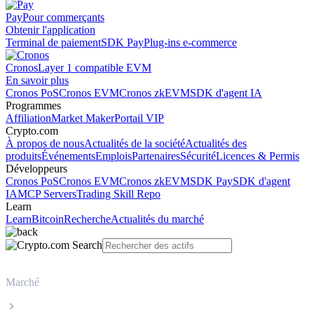
Pay
Pour commerçants
Obtenir l'application
Terminal de paiement
SDK Pay
Plug-ins e-commerce
Cronos
Layer 1 compatible EVM
En savoir plus
Cronos PoS
Cronos EVM
Cronos zkEVM
SDK d'agent IA
Programmes
Affiliation
Market Maker
Portail VIP
Crypto.com
À propos de nous
Actualités de la société
Actualités des
produits
Événements
Emplois
Partenaires
Sécurité
Licences & Permis
Développeurs
Cronos PoS
Cronos EVM
Cronos zkEVM
SDK Pay
SDK d'agent
IA
MCP Servers
Trading Skill Repo
Learn
Learn
Bitcoin
Recherche
Actualités du marché
Marché