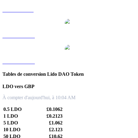
LDO vers SGD
LDO vers TWD
LDO vers KRW
Tables de conversion Lido DAO Token
LDO vers GBP
À compter d'aujourd'hui, à 10:04 AM
0.5 LDO
£0.1062
1 LDO
£0.2123
5 LDO
£1.062
10 LDO
£2.123
50 LDO
£10.62