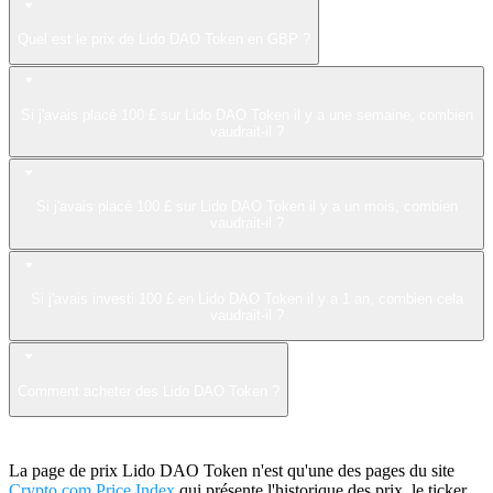
Quel est le prix de Lido DAO Token en GBP ?
Si j'avais placé 100 £ sur Lido DAO Token il y a une semaine, combien
vaudrait-il ?
Si j'avais placé 100 £ sur Lido DAO Token il y a un mois, combien
vaudrait-il ?
Si j'avais investi 100 £ en Lido DAO Token il y a 1 an, combien cela
vaudrait-il ?
Comment acheter des Lido DAO Token ?
La page de prix Lido DAO Token n'est qu'une des pages du site
Crypto.com Price Index
qui présente l'historique des prix, le ticker