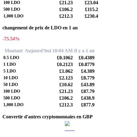
£21.23
£23.04
100
LDO
£106.2
£115.2
500
LDO
£212.3
£230.4
1,000
LDO
changement de prix de LDO en 1 an
-75.54%
Montant
Aujourd’hui 10:04 AM
Il y a 1 an
£0.1062
£0.4389
0.5
LDO
£0.2123
£0.8779
1
LDO
£1.062
£4.389
5
LDO
£2.123
£8.779
10
LDO
£10.62
£43.89
50
LDO
£21.23
£87.79
100
LDO
£106.2
£438.9
500
LDO
£212.3
£877.9
1,000
LDO
Convertir d'autres cryptomonnaies en GBP
BTC vers GBP