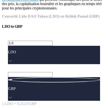
des prix, la capitalisation boursière et les graphiques en temps réel
pour les principales cryptomonnaies.
Convertir Lido DAO Token (LDO) en British Pound (GBP)
LDO
to
GBP
LDO
GBP
1
LDO
=
0.2123
GBP