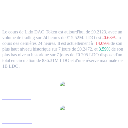
Lido DAO Token (LDO) en GBP Taux de
change et données du marché
Le cours de Lido DAO Token est aujourd'hui de £0.2123, avec un
volume de trading sur 24 heures de £15.52M. LDO est
-0.63%
au
cours des dernières 24 heures.
Il est actuellement à
-14.09%
de son
plus haut niveau historique sur 7 jours de £0.2472,
et
3.59%
de son
plus bas niveau historique sur 7 jours de £0.205.
LDO dispose d'un
total en circulation de 836.31M LDO et d'une réserve maximale de
1B LDO.
paires de conversion populaires Lido DAO Token
LDO vers USD
LDO vers AUD