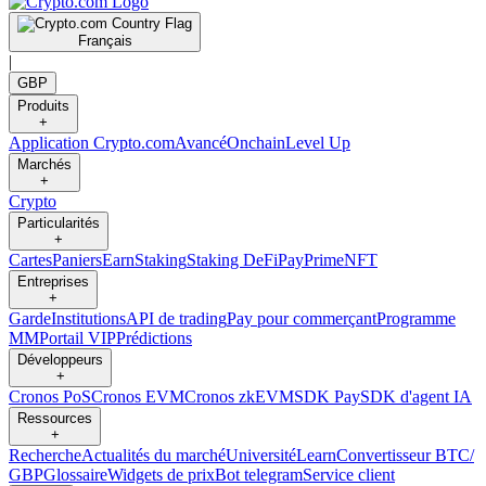
Français
|
GBP
Produits
+
Application Crypto.com
Avancé
Onchain
Level Up
Marchés
+
Crypto
Particularités
+
Cartes
Paniers
Earn
Staking
Staking DeFi
Pay
Prime
NFT
Entreprises
+
Garde
Institutions
API de trading
Pay pour commerçant
Programme
MM
Portail VIP
Prédictions
Développeurs
+
Cronos PoS
Cronos EVM
Cronos zkEVM
SDK Pay
SDK d'agent IA
Ressources
+
Recherche
Actualités du marché
Université
Learn
Convertisseur BTC/
GBP
Glossaire
Widgets de prix
Bot telegram
Service client