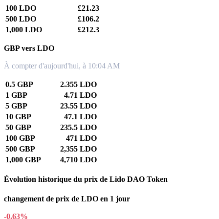
100 LDO
£21.23
500 LDO
£106.2
1,000 LDO
£212.3
GBP vers LDO
À compter d'aujourd'hui, à 10:04 AM
0.5 GBP
2.355 LDO
1 GBP
4.71 LDO
5 GBP
23.55 LDO
10 GBP
47.1 LDO
50 GBP
235.5 LDO
100 GBP
471 LDO
500 GBP
2,355 LDO
1,000 GBP
4,710 LDO
Évolution historique du prix de Lido DAO Token
changement de prix de LDO en 1 jour
-0.63%