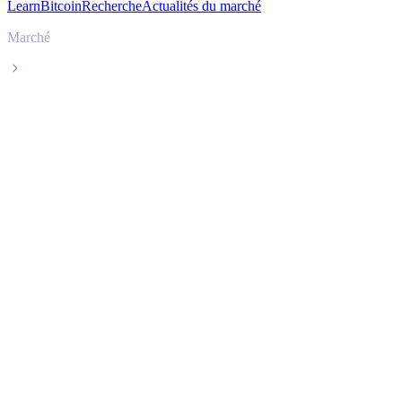
Learn
Bitcoin
Recherche
Actualités du marché
Marché
Lido DAO Token
Cours en direct de Lido DAO Token LDO