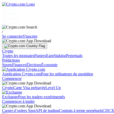
Marchés
Particuliers
Entreprises
Découvrir
/
Se connecter
S'inscrire
Crypto
Toutes les monnaies
Paniers
Earn
Staking
Perpetuals
Prédictions
Sports
Finances
Élections
Économie
Application Crypto.com
Pour les utilisateurs du quotidien
Commencer
Crypto
Carte Visa prépayée
Level Up
Exchange
Pour les traders expérimentés
Commencer à trader
Carnet d’ordres Spot
API de trading
Contrats à terme perpétuels
CDCX