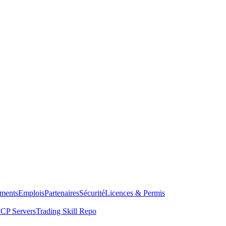
ments
Emplois
Partenaires
Sécurité
Licences & Permis
CP Servers
Trading Skill Repo