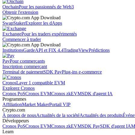
Onchain
Pour les passionnés de Web3
Obtenir l'extension
Swap
Staker
Explorer les dApps
Exchange
Pour les traders expérimentés
Commencer à trader
Institutions
Garde
API et FIX 4.4
TradingView
Prédictions
Pay
Pour commerçants
Inscription commerçant
Terminal de paiement
SDK Pay
Plug-ins e-commerce
Cronos
Layer 1 compatible EVM
Explorez Cronos
Cronos PoS
Cronos EVM
Cronos zkEVM
SDK d'agent IA
Programmes
Affiliation
Market Maker
Portail VIP
Crypto.com
À propos de nous
Actualités de la société
Actualités des produits
Événe
Développeurs
Cronos PoS
Cronos EVM
Cronos zkEVM
SDK Pay
SDK d'agent IA
M
Learn