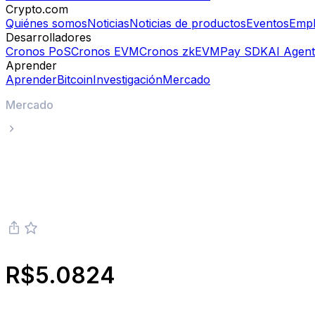
Crypto.com
Quiénes somos
Noticias
Noticias de productos
Eventos
Emp
Desarrolladores
Cronos PoS
Cronos EVM
Cronos zkEVM
Pay SDK
AI Agen
Aprender
Aprender
Bitcoin
Investigación
Mercado
Mercado
USDS
Precio en tiempo real de USDS USDS
R$5.0824