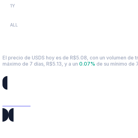
1Y
ALL
Tipo de cambio y datos del mercado de USDS
El precio de USDS hoy es de R$5.08, con un volumen de t
máximo de 7 días, R$5.13,
y a un
0.07%
de su mínimo de 7
Pares de conversión de USDS populares
USDS a USD
USDS a AUD