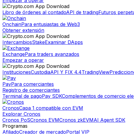
Empezar a operar
Libro de órdenes al contado
API de trading
Futuros perpet
Onchain
Para entusiastas de Web3
Obtener extensión
Intercambios
Stake
Examinar DApps
Exchange
Para traders avanzados
Empezar a operar
Instituciones
Custodia
API Y FIX 4.4
TradingView
Prediccion
Pay
Para comerciantes
Registro de comerciantes
Terminal de pago
Pay SDK
Complementos de comercio ele
Cronos
Capa 1 compatible con EVM
Explorar Cronos
Cronos PoS
Cronos EVM
Cronos zkEVM
AI Agent SDK
Programas
Afiliado
Creador de mercado
Portal VIP