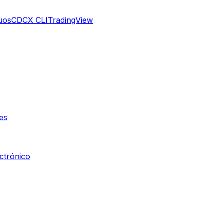
uos
CDCX CLI
TradingView
es
ctrónico