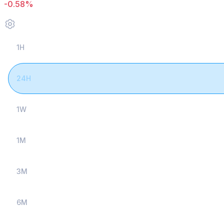
-0.58%
1H
24H
1W
1M
3M
6M