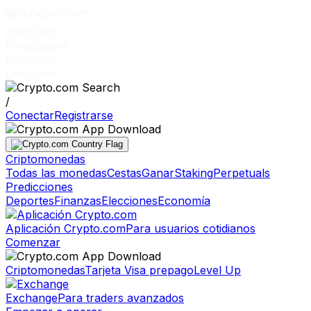
Mercados
Particulares
Empresas
Descubrir
/
Conectar
Registrarse
Criptomonedas
Todas las monedas
Cestas
Ganar
Staking
Perpetuals
Predicciones
Deportes
Finanzas
Elecciones
Economía
Aplicación Crypto.com
Para usuarios cotidianos
Comenzar
Criptomonedas
Tarjeta Visa prepago
Level Up
Exchange
Para traders avanzados