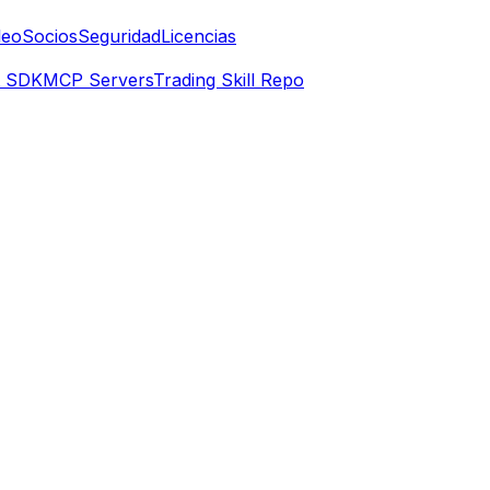
leo
Socios
Seguridad
Licencias
t SDK
MCP Servers
Trading Skill Repo