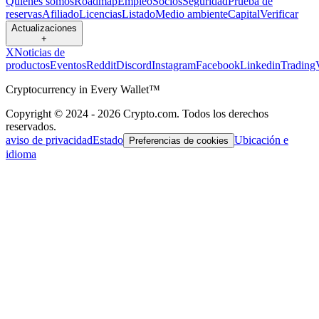
Quiénes somos
Roadmap
Empleo
Socios
Seguridad
Prueba de
reservas
Afiliado
Licencias
Listado
Medio ambiente
Capital
Verificar
Actualizaciones
+
X
Noticias de
productos
Eventos
Reddit
Discord
Instagram
Facebook
Linkedin
Trading
Cryptocurrency in Every Wallet™
Copyright © 2024 - 2026 Crypto.com. Todos los derechos
reservados.
aviso de privacidad
Estado
Ubicación e
Preferencias de cookies
idioma