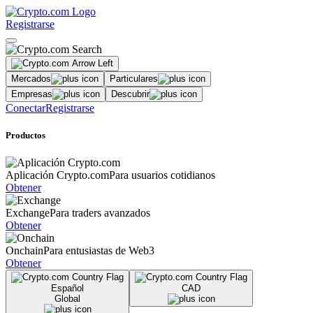
Registrarse
Mercados
Particulares
Empresas
Descubrir
Conectar
Registrarse
Productos
Aplicación Crypto.com
Para usuarios cotidianos
Obtener
Exchange
Para traders avanzados
Obtener
Onchain
Para entusiastas de Web3
Obtener
Español
CAD
Global