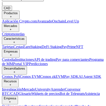
|
CAD
Productos
+
Aplicación Crypto.com
Avanzado
Onchain
Level Up
Mercados
+
Criptomonedas
Características
+
Tarjetas
Cestas
Earn
Staking
DeFi Staking
Pay
Prime
NFT
Empresas
+
Custodia
Instituciones
API de trading
Pay para comerciantes
Programa
de MM
Portal VIP
Predicciones
Desarrolladores
+
Cronos PoS
Cronos EVM
Cronos zkEVM
Pay SDK
AI Agent SDK
Recursos
+
Investigación
Mercado
University
Aprender
Conversor
BTC/CAD
Glosario
Widgets de precios
Bot de Telegram
Asistencia
Empresa
+