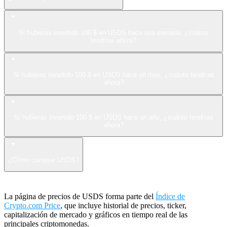
Si hubieras invertido 100 $ en USDS hace una semana, ¿cuánto
tendrías ahora?
Si hubieras invertido 100 $ en USDS hace un mes, ¿cuánto tendrías
ahora?
Si hubieras invertido 100 $ en USDS hace un año, ¿cuánto tendrías
ahora?
¿Cómo comprar USDS?
La página de precios de USDS forma parte del
Índice de
Crypto.com Price
, que incluye historial de precios, ticker,
capitalización de mercado y gráficos en tiempo real de las
principales criptomonedas.