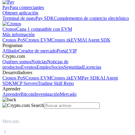
Pay
Para comerciantes
Obtener aplicación
Terminal de pago
Pay SDK
Complementos de comercio electrónico
Cronos
Capa 1 compatible con EVM
Más información
Cronos PoS
Cronos EVM
Cronos zkEVM
AI Agent SDK
Programas
Afiliado
Creador de mercado
Portal VIP
Crypto.com
Quiénes somos
Noticias
Noticias de
productos
Eventos
Empleo
Socios
Seguridad
Licencias
Desarrolladores
Cronos PoS
Cronos EVM
Cronos zkEVM
Pay SDK
AI Agent
SDK
MCP Servers
Trading Skill Repo
Aprender
Aprender
Bitcoin
Investigación
Mercado
Mercado