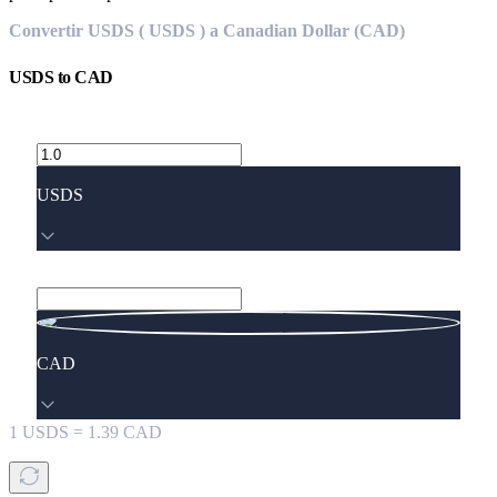
Convertir USDS ( USDS ) a Canadian Dollar (CAD)
USDS
to
CAD
USDS
CAD
1
USDS
=
1.39
CAD