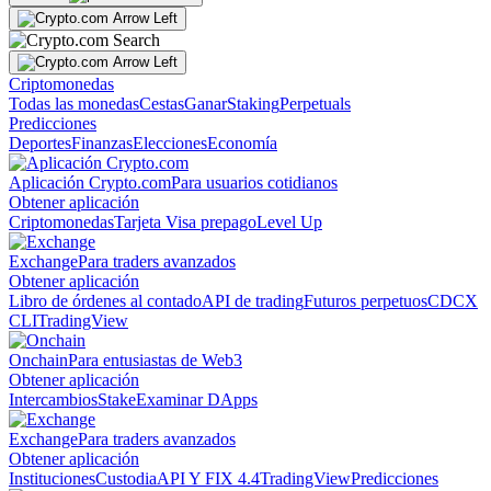
Criptomonedas
Todas las monedas
Cestas
Ganar
Staking
Perpetuals
Predicciones
Deportes
Finanzas
Elecciones
Economía
Aplicación Crypto.com
Para usuarios cotidianos
Obtener aplicación
Criptomonedas
Tarjeta Visa prepago
Level Up
Exchange
Para traders avanzados
Obtener aplicación
Libro de órdenes al contado
API de trading
Futuros perpetuos
CDCX
CLI
TradingView
Onchain
Para entusiastas de Web3
Obtener aplicación
Intercambios
Stake
Examinar DApps
Exchange
Para traders avanzados
Obtener aplicación
Instituciones
Custodia
API Y FIX 4.4
TradingView
Predicciones