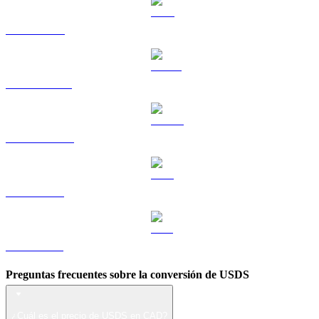
TRX a CAD
HYPE a CAD
DOGE a CAD
LEO a CAD
ZEC a CAD
Preguntas frecuentes sobre la conversión de USDS
¿Cuál es el precio de USDS en CAD?