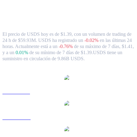
Tipo de cambio y datos del mercado de
USDS ( USDS ) a CAD
El precio de USDS hoy es de $1.39, con un volumen de trading de
24 h de $59.93M. USDS ha registrado un
-0.02%
en las últimas 24
horas.
Actualmente está a un
-0.76%
de su máximo de 7 días, $1.41,
y a un
0.01%
de su mínimo de 7 días de $1.39.
USDS tiene un
suministro en circulación de 9.86B USDS.
Pares de conversión de USDS populares
USDS a USD
USDS a AUD