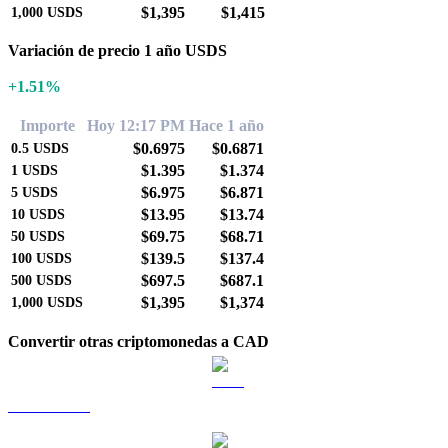
$1,395
$1,415
1,000
USDS
Variación de precio 1 año USDS
+1.51%
Importe
Hoy 12:17 PM
Hace 1 año
$0.6975
$0.6871
0.5
USDS
$1.395
$1.374
1
USDS
$6.975
$6.871
5
USDS
$13.95
$13.74
10
USDS
$69.75
$68.71
50
USDS
$139.5
$137.4
100
USDS
$697.5
$687.1
500
USDS
$1,395
$1,374
1,000
USDS
Convertir otras criptomonedas a CAD
BTC a CAD