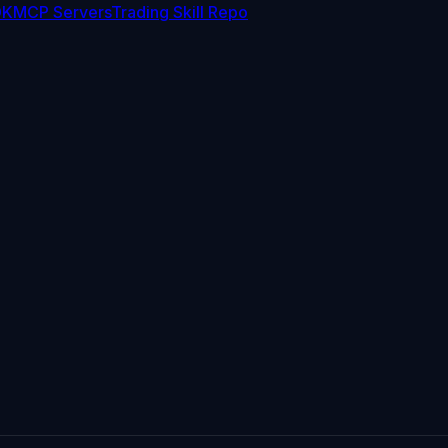
DK
MCP Servers
Trading Skill Repo