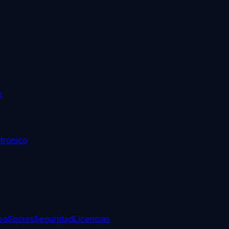
s
trónico
eo
Socios
Seguridad
Licencias