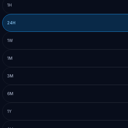
1H
24H
1W
1M
3M
6M
1Y