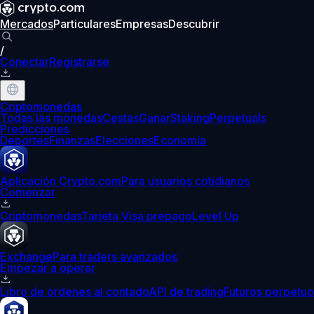
Mercados
Particulares
Empresas
Descubrir
/
Conectar
Registrarse
Criptomonedas
Todas las monedas
Cestas
Ganar
Staking
Perpetuals
Predicciones
Deportes
Finanzas
Elecciones
Economía
Aplicación Crypto.com
Para usuarios cotidianos
Comenzar
Criptomonedas
Tarjeta Visa prepago
Level Up
Exchange
Para traders avanzados
Empezar a operar
Libro de órdenes al contado
API de trading
Futuros perpetuo