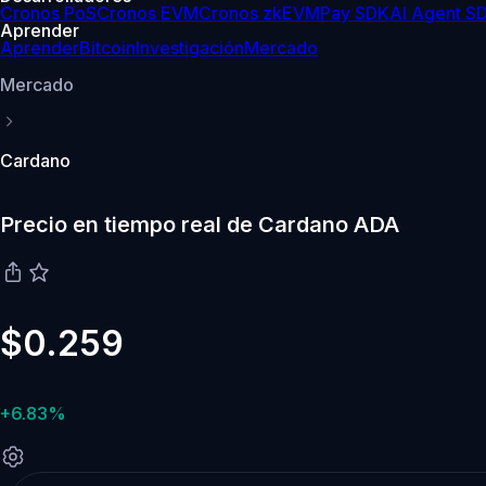
Cronos PoS
Cronos EVM
Cronos zkEVM
Pay SDK
AI Agent S
Aprender
Aprender
Bitcoin
Investigación
Mercado
Mercado
Cardano
Precio en tiempo real de Cardano ADA
$0.259
+6.83%