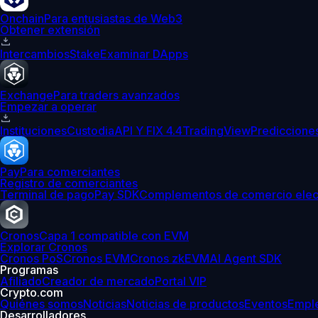
Onchain
Para entusiastas de Web3
Obtener extensión
Intercambios
Stake
Examinar DApps
Exchange
Para traders avanzados
Empezar a operar
Instituciones
Custodia
API Y FIX 4.4
TradingView
Prediccione
Pay
Para comerciantes
Registro de comerciantes
Terminal de pago
Pay SDK
Complementos de comercio elec
Cronos
Capa 1 compatible con EVM
Explorar Cronos
Cronos PoS
Cronos EVM
Cronos zkEVM
AI Agent SDK
Programas
Afiliado
Creador de mercado
Portal VIP
Crypto.com
Quiénes somos
Noticias
Noticias de productos
Eventos
Empl
Desarrolladores