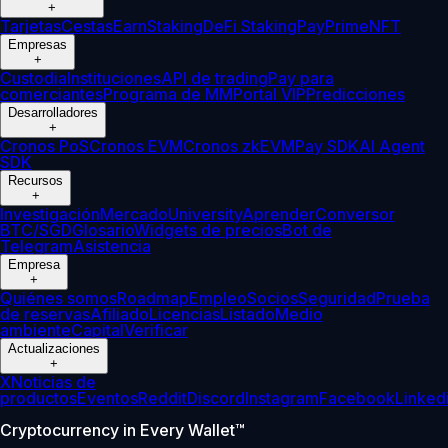
+
Tarjetas
Cestas
Earn
Staking
DeFi Staking
Pay
Prime
NFT
Empresas
+
Custodia
Instituciones
API de trading
Pay para
comerciantes
Programa de MM
Portal VIP
Predicciones
Desarrolladores
+
Cronos PoS
Cronos EVM
Cronos zkEVM
Pay SDK
AI Agent
SDK
Recursos
+
Investigación
Mercado
University
Aprender
Conversor
BTC/SGD
Glosario
Widgets de precios
Bot de
Telegram
Asistencia
Empresa
+
Quiénes somos
Roadmap
Empleo
Socios
Seguridad
Prueba
de reservas
Afiliado
Licencias
Listado
Medio
ambiente
Capital
Verificar
Actualizaciones
+
X
Noticias de
productos
Eventos
Reddit
Discord
Instagram
Facebook
Linked
Cryptocurrency in Every Wallet™