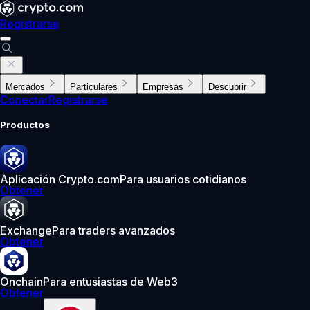
Registrarse
Mercados
Particulares
Empresas
Descubrir
Conectar
Registrarse
Productos
Aplicación Crypto.com
Para usuarios cotidianos
Obtener
Exchange
Para traders avanzados
Obtener
Onchain
Para entusiastas de Web3
Obtener