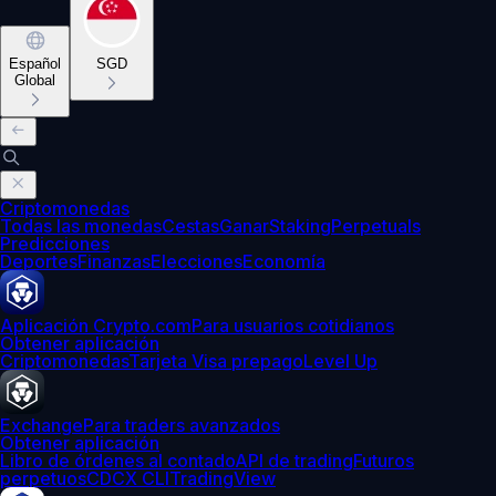
Español
SGD
Global
Criptomonedas
Todas las monedas
Cestas
Ganar
Staking
Perpetuals
Predicciones
Deportes
Finanzas
Elecciones
Economía
Aplicación Crypto.com
Para usuarios cotidianos
Obtener aplicación
Criptomonedas
Tarjeta Visa prepago
Level Up
Exchange
Para traders avanzados
Obtener aplicación
Libro de órdenes al contado
API de trading
Futuros
perpetuos
CDCX CLI
TradingView