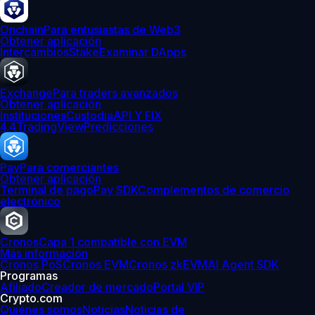
Onchain
Para entusiastas de Web3
Obtener aplicación
Intercambios
Stake
Examinar DApps
Exchange
Para traders avanzados
Obtener aplicación
Instituciones
Custodia
API Y FIX
4.4
TradingView
Predicciones
Pay
Para comerciantes
Obtener aplicación
Terminal de pago
Pay SDK
Complementos de comercio
electrónico
Cronos
Capa 1 compatible con EVM
Más información
Cronos PoS
Cronos EVM
Cronos zkEVM
AI Agent SDK
Programas
Afiliado
Creador de mercado
Portal VIP
Crypto.com
Quiénes somos
Noticias
Noticias de