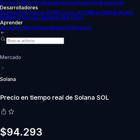
productos
Eventos
Empleo
Socios
Seguridad
Licencias
Desarrolladores
Cronos PoS
Cronos EVM
Cronos zkEVM
Pay SDK
AI Agent
SDK
MCP Servers
Trading Skill Repo
Aprender
Aprender
Bitcoin
Investigación
Mercado
Mercado
Solana
Precio en tiempo real de Solana SOL
$94.293