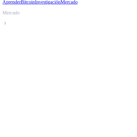
Aprender
Bitcoin
Investigación
Mercado
Mercado
XRP
Precio en tiempo real de XRP XRP