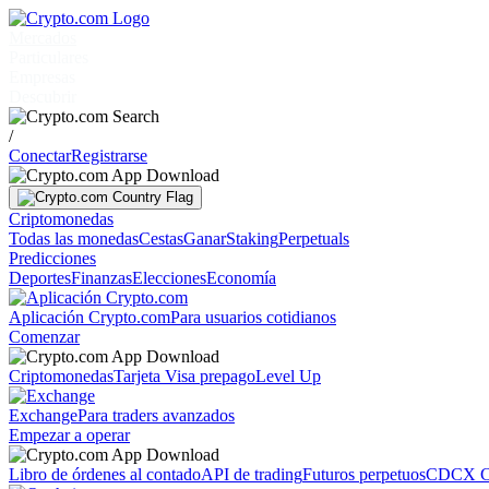
Mercados
Particulares
Empresas
Descubrir
/
Conectar
Registrarse
Criptomonedas
Todas las monedas
Cestas
Ganar
Staking
Perpetuals
Predicciones
Deportes
Finanzas
Elecciones
Economía
Aplicación Crypto.com
Para usuarios cotidianos
Comenzar
Criptomonedas
Tarjeta Visa prepago
Level Up
Exchange
Para traders avanzados
Empezar a operar
Libro de órdenes al contado
API de trading
Futuros perpetuos
CDCX C