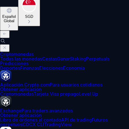
Español
SGD
Global
Criptomonedas
Todas las monedas
Cestas
Ganar
Staking
Perpetuals
Predicciones
Deportes
Finanzas
Elecciones
Economía
Aplicación Crypto.com
Para usuarios cotidianos
Obtener aplicación
Criptomonedas
Tarjeta Visa prepago
Level Up
Exchange
Para traders avanzados
Obtener aplicación
Libro de órdenes al contado
API de trading
Futuros
perpetuos
CDCX CLI
TradingView