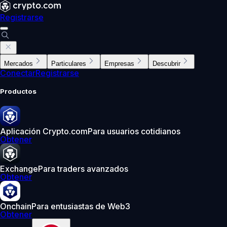
Registrarse
Mercados
Particulares
Empresas
Descubrir
Conectar
Registrarse
Productos
Aplicación Crypto.com
Para usuarios cotidianos
Obtener
Exchange
Para traders avanzados
Obtener
Onchain
Para entusiastas de Web3
Obtener