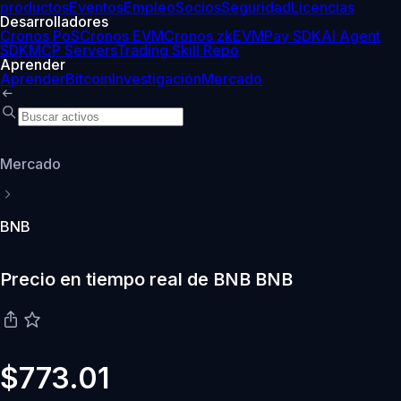
productos
Eventos
Empleo
Socios
Seguridad
Licencias
Desarrolladores
Cronos PoS
Cronos EVM
Cronos zkEVM
Pay SDK
AI Agent
SDK
MCP Servers
Trading Skill Repo
Aprender
Aprender
Bitcoin
Investigación
Mercado
Mercado
BNB
Precio en tiempo real de BNB BNB
$773.01