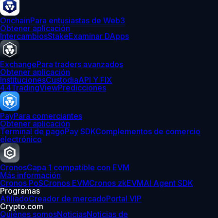
Onchain
Para entusiastas de Web3
Obtener aplicación
Intercambios
Stake
Examinar DApps
Exchange
Para traders avanzados
Obtener aplicación
Instituciones
Custodia
API Y FIX
4.4
TradingView
Predicciones
Pay
Para comerciantes
Obtener aplicación
Terminal de pago
Pay SDK
Complementos de comercio
electrónico
Cronos
Capa 1 compatible con EVM
Más información
Cronos PoS
Cronos EVM
Cronos zkEVM
AI Agent SDK
Programas
Afiliado
Creador de mercado
Portal VIP
Crypto.com
Quiénes somos
Noticias
Noticias de