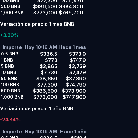
$77,300
$76,970
100
BNB
$386,500
$384,800
500
BNB
$773,000
$769,700
1,000
BNB
Variación de precio 1 mes BNB
+3.30%
Importe
Hoy 10:19 AM
Hace 1 mes
$386.5
$373.9
0.5
BNB
$773
$747.9
1
BNB
$3,865
$3,739
5
BNB
$7,730
$7,479
10
BNB
$38,650
$37,390
50
BNB
$77,300
$74,790
100
BNB
$386,500
$373,900
500
BNB
$773,000
$747,900
1,000
BNB
Variación de precio 1 año BNB
-24.84%
Importe
Hoy 10:19 AM
Hace 1 año