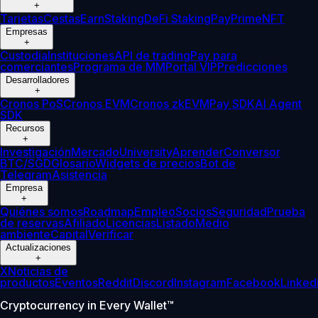
+
Tarjetas
Cestas
Earn
Staking
DeFi Staking
Pay
Prime
NFT
Empresas
+
Custodia
Instituciones
API de trading
Pay para
comerciantes
Programa de MM
Portal VIP
Predicciones
Desarrolladores
+
Cronos PoS
Cronos EVM
Cronos zkEVM
Pay SDK
AI Agent
SDK
Recursos
+
Investigación
Mercado
University
Aprender
Conversor
BTC/SGD
Glosario
Widgets de precios
Bot de
Telegram
Asistencia
Empresa
+
Quiénes somos
Roadmap
Empleo
Socios
Seguridad
Prueba
de reservas
Afiliado
Licencias
Listado
Medio
ambiente
Capital
Verificar
Actualizaciones
+
X
Noticias de
productos
Eventos
Reddit
Discord
Instagram
Facebook
Linked
Cryptocurrency in Every Wallet™