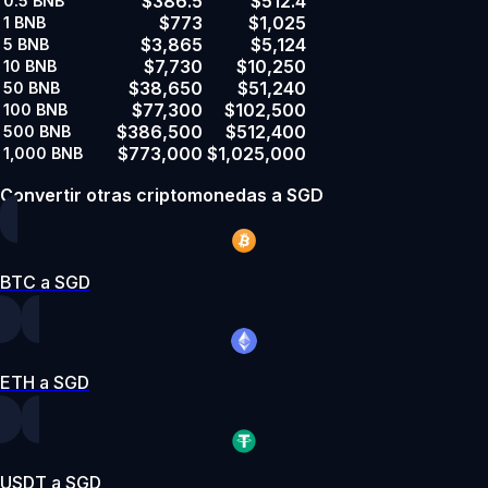
$386.5
$512.4
0.5
BNB
$773
$1,025
1
BNB
$3,865
$5,124
5
BNB
$7,730
$10,250
10
BNB
$38,650
$51,240
50
BNB
$77,300
$102,500
100
BNB
$386,500
$512,400
500
BNB
$773,000
$1,025,000
1,000
BNB
Convertir otras criptomonedas a SGD
BTC a SGD
ETH a SGD
USDT a SGD