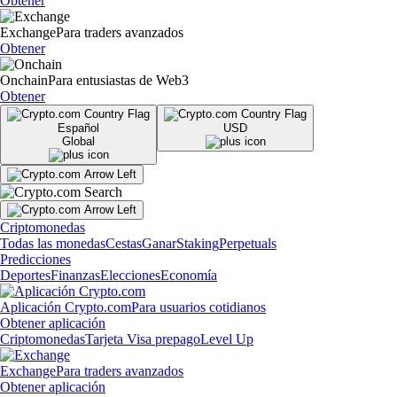
Obtener
Exchange
Para traders avanzados
Obtener
Onchain
Para entusiastas de Web3
Obtener
Español
USD
Global
Criptomonedas
Todas las monedas
Cestas
Ganar
Staking
Perpetuals
Predicciones
Deportes
Finanzas
Elecciones
Economía
Aplicación Crypto.com
Para usuarios cotidianos
Obtener aplicación
Criptomonedas
Tarjeta Visa prepago
Level Up
Exchange
Para traders avanzados
Obtener aplicación