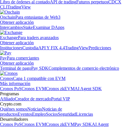
Libro de órdenes al contado
API de trading
Futuros perpetuos
CDCX
CLI
TradingView
Onchain
Para entusiastas de Web3
Obtener aplicación
Intercambios
Stake
Examinar DApps
Exchange
Para traders avanzados
Obtener aplicación
Instituciones
Custodia
API Y FIX 4.4
TradingView
Predicciones
Pay
Para comerciantes
Obtener aplicación
Terminal de pago
Pay SDK
Complementos de comercio electrónico
Cronos
Capa 1 compatible con EVM
Más información
Cronos PoS
Cronos EVM
Cronos zkEVM
AI Agent SDK
Programas
Afiliado
Creador de mercado
Portal VIP
Crypto.com
Quiénes somos
Noticias
Noticias de
productos
Eventos
Empleo
Socios
Seguridad
Licencias
Desarrolladores
Cronos PoS
Cronos EVM
Cronos zkEVM
Pay SDK
AI Agent