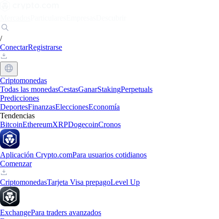
Mercados
Particulares
Empresas
Descubrir
/
Conectar
Registrarse
Criptomonedas
Todas las monedas
Cestas
Ganar
Staking
Perpetuals
Predicciones
Deportes
Finanzas
Elecciones
Economía
Tendencias
Bitcoin
Ethereum
XRP
Dogecoin
Cronos
Aplicación Crypto.com
Para usuarios cotidianos
Comenzar
Criptomonedas
Tarjeta Visa prepago
Level Up
Exchange
Para traders avanzados