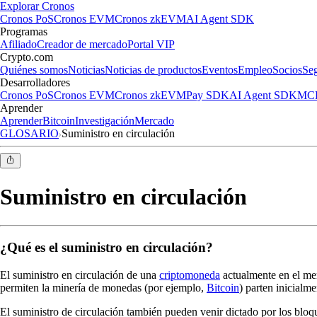
Explorar Cronos
Cronos PoS
Cronos EVM
Cronos zkEVM
AI Agent SDK
Programas
Afiliado
Creador de mercado
Portal VIP
Crypto.com
Quiénes somos
Noticias
Noticias de productos
Eventos
Empleo
Socios
Se
Desarrolladores
Cronos PoS
Cronos EVM
Cronos zkEVM
Pay SDK
AI Agent SDK
MCP
Aprender
Aprender
Bitcoin
Investigación
Mercado
GLOSARIO
Suministro en circulación
Suministro en circulación
¿Qué es el suministro en circulación?
El suministro en circulación de una
criptomoneda
actualmente en el mer
permiten la minería de monedas (por ejemplo,
Bitcoin
) parten inicialm
El suministro de circulación también pueden venir dictado por los blo