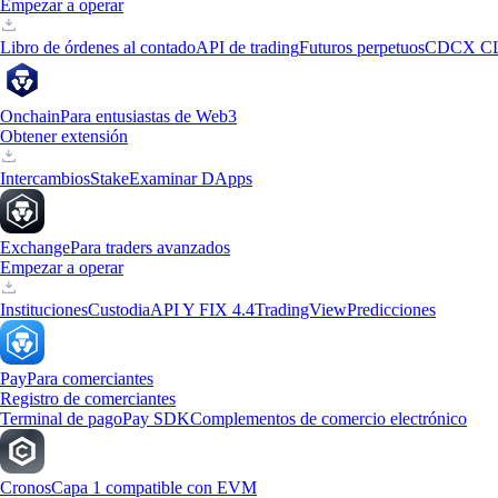
Empezar a operar
Libro de órdenes al contado
API de trading
Futuros perpetuos
CDCX C
Onchain
Para entusiastas de Web3
Obtener extensión
Intercambios
Stake
Examinar DApps
Exchange
Para traders avanzados
Empezar a operar
Instituciones
Custodia
API Y FIX 4.4
TradingView
Predicciones
Pay
Para comerciantes
Registro de comerciantes
Terminal de pago
Pay SDK
Complementos de comercio electrónico
Cronos
Capa 1 compatible con EVM