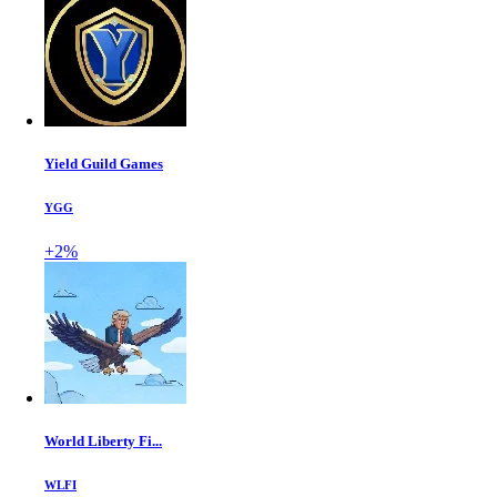
Yield Guild Games
YGG
+2%
World Liberty Fi...
WLFI