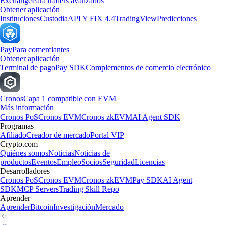
Exchange
Para traders avanzados
Obtener aplicación
Instituciones
Custodia
API Y FIX 4.4
TradingView
Predicciones
Pay
Para comerciantes
Obtener aplicación
Terminal de pago
Pay SDK
Complementos de comercio electrónico
Cronos
Capa 1 compatible con EVM
Más información
Cronos PoS
Cronos EVM
Cronos zkEVM
AI Agent SDK
Programas
Afiliado
Creador de mercado
Portal VIP
Crypto.com
Quiénes somos
Noticias
Noticias de
productos
Eventos
Empleo
Socios
Seguridad
Licencias
Desarrolladores
Cronos PoS
Cronos EVM
Cronos zkEVM
Pay SDK
AI Agent
SDK
MCP Servers
Trading Skill Repo
Aprender
Aprender
Bitcoin
Investigación
Mercado