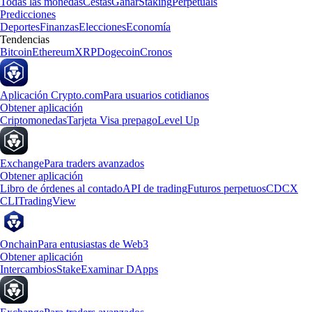
Todas las monedas
Cestas
Ganar
Staking
Perpetuals
Predicciones
Deportes
Finanzas
Elecciones
Economía
Tendencias
Bitcoin
Ethereum
XRP
Dogecoin
Cronos
Aplicación Crypto.com
Para usuarios cotidianos
Obtener aplicación
Criptomonedas
Tarjeta Visa prepago
Level Up
Exchange
Para traders avanzados
Obtener aplicación
Libro de órdenes al contado
API de trading
Futuros perpetuos
CDCX
CLI
TradingView
Onchain
Para entusiastas de Web3
Obtener aplicación
Intercambios
Stake
Examinar DApps