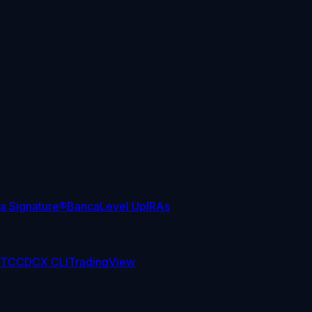
sa Signature®
Banca
Level Up
IRAs
TC
CDCX CLI
TradingView