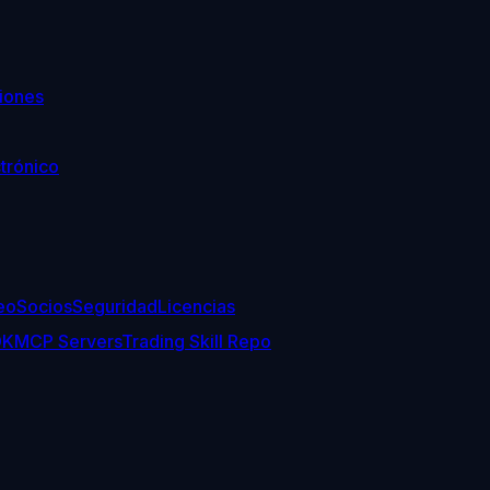
iones
trónico
eo
Socios
Seguridad
Licencias
DK
MCP Servers
Trading Skill Repo