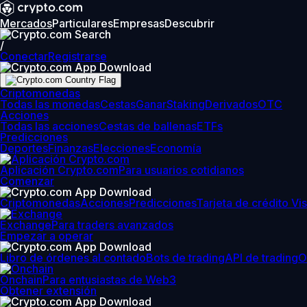
Mercados
Particulares
Empresas
Descubrir
/
Conectar
Registrarse
Criptomonedas
Todas las monedas
Cestas
Ganar
Staking
Derivados
OTC
Acciones
Todas las acciones
Cestas de ballenas
ETFs
Predicciones
Deportes
Finanzas
Elecciones
Economía
Aplicación Crypto.com
Para usuarios cotidianos
Comenzar
Criptomonedas
Acciones
Predicciones
Tarjeta de crédito Vi
Exchange
Para traders avanzados
Empezar a operar
Libro de órdenes al contado
Bots de trading
API de trading
O
Onchain
Para entusiastas de Web3
Obtener extensión