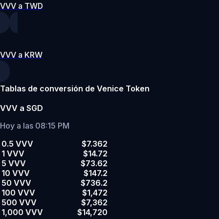
VVV a TWD
VVV a KRW
Tablas de conversión de Venice Token
VVV a SGD
Hoy a las 08:15 PM
0.5 VVV
$7.362
1 VVV
$14.72
5 VVV
$73.62
10 VVV
$147.2
50 VVV
$736.2
100 VVV
$1,472
500 VVV
$7,362
1,000 VVV
$14,720