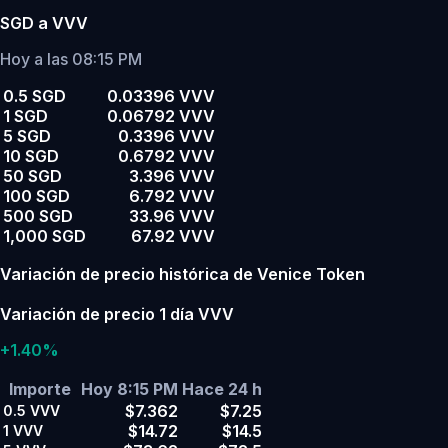
SGD a VVV
Hoy a las 08:15 PM
0.5 SGD
0.03396 VVV
1 SGD
0.06792 VVV
5 SGD
0.3396 VVV
10 SGD
0.6792 VVV
50 SGD
3.396 VVV
100 SGD
6.792 VVV
500 SGD
33.96 VVV
1,000 SGD
67.92 VVV
Variación de precio histórica de Venice Token
Variación de precio 1 día VVV
+1.40%
Importe
Hoy 8:15 PM
Hace 24 h
$7.362
$7.25
0.5
VVV
$14.72
$14.5
1
VVV