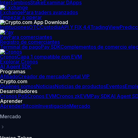
Intercambios
Stake
Examinar DApps
Exchange
Para traders avanzados
Empezar a operar
Instituciones
OTC
Custodia
API Y FIX 4.4
TradingView
Predicc
Pay
Para comerciantes
Registro de comerciantes
Terminal de pago
Pay SDK
Complementos de comercio elec
Cronos
Capa 1 compatible con EVM
Explorar Cronos
AI Agent SDK
Programas
Afiliado
Creador de mercado
Portal VIP
Crypto.com
Quiénes somos
Noticias
Noticias de productos
Eventos
Empl
Desarrolladores
Cronos PoS
Cronos EVM
Cronos zkEVM
Pay SDK
AI Agent S
Aprender
Aprender
Bitcoin
Investigación
Mercado
Mercado