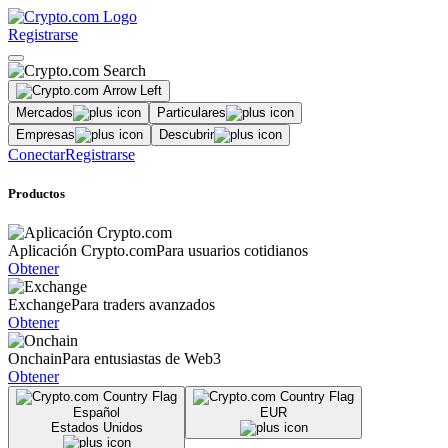
Registrarse
Mercados
Particulares
Empresas
Descubrir
Conectar
Registrarse
Productos
Aplicación Crypto.com
Para usuarios cotidianos
Obtener
Exchange
Para traders avanzados
Obtener
Onchain
Para entusiastas de Web3
Obtener
Español
EUR
Estados Unidos