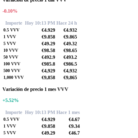
-0.10%
Importe
Hoy 10:13 PM
Hace 24 h
€4.929
€4.932
0.5
VVV
€9.858
€9.865
1
VVV
€49.29
€49.32
5
VVV
€98.58
€98.65
10
VVV
€492.9
€493.2
50
VVV
€985.8
€986.5
100
VVV
€4,929
€4,932
500
VVV
€9,858
€9,865
1,000
VVV
Variación de precio 1 mes VVV
+5.52%
Importe
Hoy 10:13 PM
Hace 1 mes
€4.929
€4.67
0.5
VVV
€9.858
€9.34
1
VVV
€49.29
€46.7
5
VVV