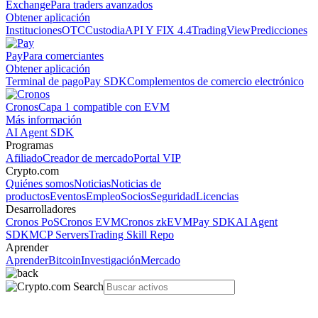
Exchange
Para traders avanzados
Obtener aplicación
Instituciones
OTC
Custodia
API Y FIX 4.4
TradingView
Predicciones
Pay
Para comerciantes
Obtener aplicación
Terminal de pago
Pay SDK
Complementos de comercio electrónico
Cronos
Capa 1 compatible con EVM
Más información
AI Agent SDK
Programas
Afiliado
Creador de mercado
Portal VIP
Crypto.com
Quiénes somos
Noticias
Noticias de
productos
Eventos
Empleo
Socios
Seguridad
Licencias
Desarrolladores
Cronos PoS
Cronos EVM
Cronos zkEVM
Pay SDK
AI Agent
SDK
MCP Servers
Trading Skill Repo
Aprender
Aprender
Bitcoin
Investigación
Mercado