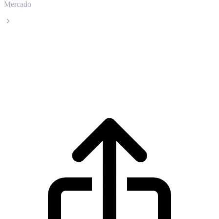
Mercado
Venice Token
Precio en tiempo real de Venice Token
VVV