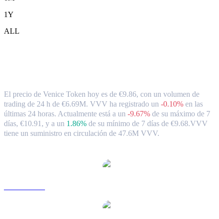
1Y
ALL
Tipo de cambio y datos del mercado de
Venice Token ( VVV ) a EUR
El precio de Venice Token hoy es de €9.86, con un volumen de
trading de 24 h de €6.69M. VVV ha registrado un
-0.10%
en las
últimas 24 horas.
Actualmente está a un
-9.67%
de su máximo de 7
días, €10.91,
y a un
1.86%
de su mínimo de 7 días de €9.68.
VVV
tiene un suministro en circulación de 47.6M VVV.
Pares de conversión de Venice Token populares
VVV a USD