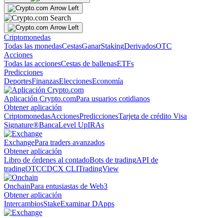
Criptomonedas
Todas las monedas
Cestas
Ganar
Staking
Derivados
OTC
Acciones
Todas las acciones
Cestas de ballenas
ETFs
Predicciones
Deportes
Finanzas
Elecciones
Economía
Aplicación Crypto.com
Para usuarios cotidianos
Obtener aplicación
Criptomonedas
Acciones
Predicciones
Tarjeta de crédito Visa
Signature®
Banca
Level Up
IRAs
Exchange
Para traders avanzados
Obtener aplicación
Libro de órdenes al contado
Bots de trading
API de
trading
OTC
CDCX CLI
TradingView
Onchain
Para entusiastas de Web3
Obtener aplicación
Intercambios
Stake
Examinar DApps