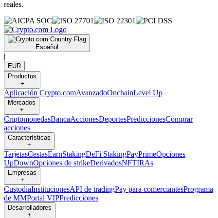
reales.
Español
|
EUR
Productos
+
Aplicación Crypto.com
Avanzado
Onchain
Level Up
Mercados
+
Criptomonedas
Banca
Acciones
Deportes
Predicciones
Comprar
acciones
Características
+
Tarjetas
Cestas
Earn
Staking
DeFi Staking
Pay
Prime
Opciones
UpDown
Opciones de strike
Derivados
NFT
IRAs
Empresas
+
Custodia
Instituciones
API de trading
Pay para comerciantes
Programa
de MM
Portal VIP
Predicciones
Desarrolladores
+