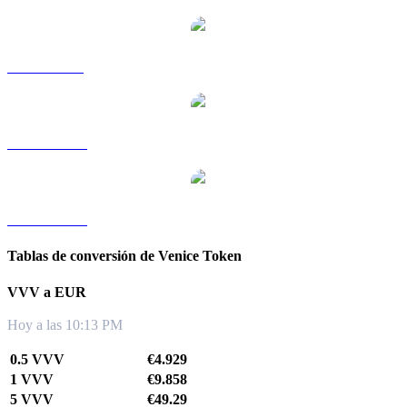
VVV a SGD
VVV a TWD
VVV a KRW
Tablas de conversión de Venice Token
VVV a EUR
Hoy a las 10:13 PM
0.5 VVV
€4.929
1 VVV
€9.858
5 VVV
€49.29