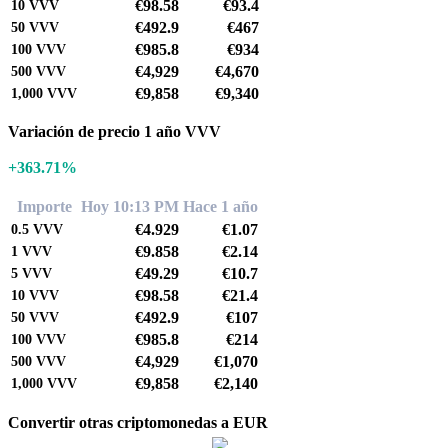
€98.58
€93.4
10
VVV
€492.9
€467
50
VVV
€985.8
€934
100
VVV
€4,929
€4,670
500
VVV
€9,858
€9,340
1,000
VVV
Variación de precio 1 año VVV
+363.71%
Importe
Hoy 10:13 PM
Hace 1 año
€4.929
€1.07
0.5
VVV
€9.858
€2.14
1
VVV
€49.29
€10.7
5
VVV
€98.58
€21.4
10
VVV
€492.9
€107
50
VVV
€985.8
€214
100
VVV
€4,929
€1,070
500
VVV
€9,858
€2,140
1,000
VVV
Convertir otras criptomonedas a EUR