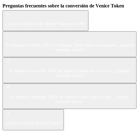
Preguntas frecuentes sobre la conversión de Venice Token
¿Cuál es el precio de Venice Token en EUR?
Si hubieras invertido 100 € en Venice Token hace una semana, ¿cuánto
tendrías ahora?
Si hubieras invertido 100 € en Venice Token hace un mes, ¿cuánto
tendrías ahora?
Si hubieras invertido 100 € en Venice Token hace un año, ¿cuánto
tendrías ahora?
¿Cómo comprar Venice Token?